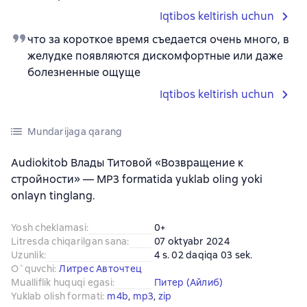
Iqtibos keltirish uchun
что за короткое время съедается очень много, в
желудке появляются дискомфортные или даже
болезненные ощуще
Iqtibos keltirish uchun
Mundarijaga qarang
Audiokitob Влады Титовой «Возвращение к
стройности» — MP3 formatida yuklab oling yoki
onlayn tinglang.
Yosh cheklamasi
:
0+
Litresda chiqarilgan sana
:
07 oktyabr 2024
Uzunlik
:
4 s. 02 daqiqa 03 sek.
O`quvchi
:
Литрес Авточтец
Mualliflik huquqi egasi
:
Питер (Айлиб)
Yuklab olish formati
:
m4b
, 
mp3
, 
zip