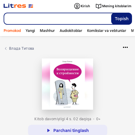
Kirish
Mening kitoblarim
Topish
Promokod
Yangi
Mashhur
Audiokitoblar
Komikslar va vebtunlar
Mo
Влада Титова
Kitob davomiyligi 4 s. 02 daqiqa
0+
Parchani tinglash