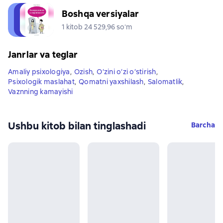
Boshqa versiyalar
1 kitob 24 529,96 soʻm
Janrlar va teglar
Amaliy psixologiya
,
Ozish
,
O‘zini o‘zi o‘stirish
,
Psixologik maslahat
,
Qomatni yaxshilash
,
Salomatlik
,
Vaznning kamayishi
Ushbu kitob bilan tinglashadi
Barcha