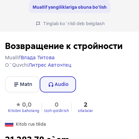
Muallif yangiliklariga obuna bo‘lish
Tinglab ko`rildi deb belgilash
Возвращение к стройности
Muallif
Влада Титова
O`quvchi
Литрес Авточтец
Matn
Audio
0,0
0
2
Kitobni baholang
Izoh qoldirish
sitatalar
Kitob rus tilida