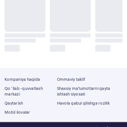
Kompaniya haqida
Ommaviy taklif
Qo`llab -quvvatlash
Shaxsiy ma'lumotlarni qayta
markazi
ishlash siyosati
Qaytarish
Havola qabul qilishga rozilik
Mobil ilovalar