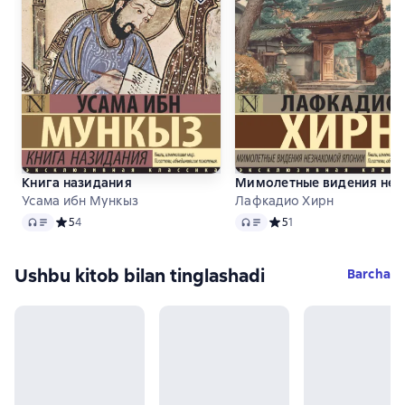
Книга назидания
Мимолетные видения нез
Усама ибн Мункыз
Лафкадио Хирн
Audio
Audio
Средний рейтинг 5 на основе 4 оценок
5
4
Средний рейтинг 5 на ос
5
1
Ushbu kitob bilan tinglashadi
Barcha