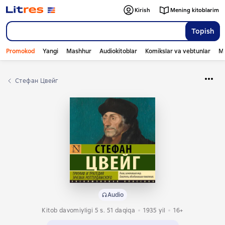
Kirish
Mening kitoblarim
Topish
Promokod
Yangi
Mashhur
Audiokitoblar
Komikslar va vebtunlar
Mo
Стефан Цвейг
Audio
Kitob davomiyligi 5 s. 51 daqiqa
1935
yil
16+