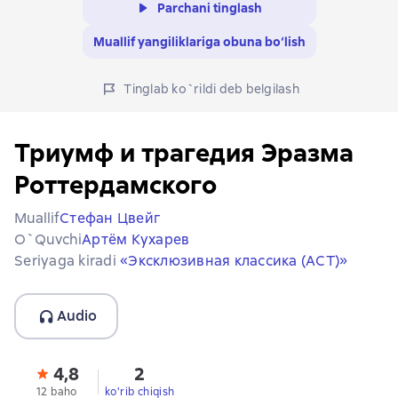
Parchani tinglash
Muallif yangiliklariga obuna bo‘lish
Tinglab ko`rildi deb belgilash
Триумф и трагедия Эразма
Роттердамского
Muallif
Стефан Цвейг
O`quvchi
Артём Кухарев
Seriyaga kiradi
«Эксклюзивная классика (АСТ)»
Audio
4,8
2
12 baho
ko'rib chiqish