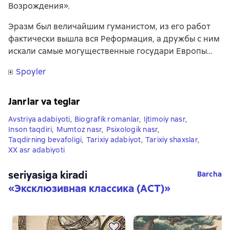
Возрождения».
Эразм был величайшим гуманистом, из его работ
фактически вышла вся Реформация, а дружбы с ним
искали самые могущественные государи Европы…
Spoyler
Janrlar va teglar
Avstriya adabiyoti
,
Biografik romanlar
,
Ijtimoiy nasr
,
Inson taqdiri
,
Mumtoz nasr
,
Psixologik nasr
,
Taqdirning bevafoligi
,
Tarixiy adabiyot
,
Tarixiy shaxslar
,
XX asr adabiyoti
seriyasiga kiradi
Barcha
«
Эксклюзивная классика (АСТ)
»