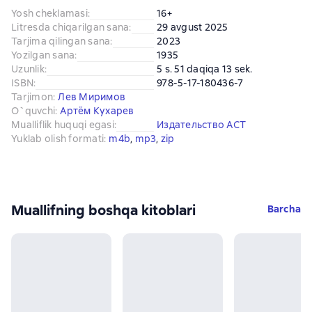
Yosh cheklamasi
:
16+
Litresda chiqarilgan sana
:
29 avgust 2025
Tarjima qilingan sana
:
2023
Yozilgan sana
:
1935
Uzunlik
:
5 s. 51 daqiqa 13 sek.
ISBN
:
978-5-17-180436-7
Tarjimon
:
Лев Миримов
O`quvchi
:
Артём Кухарев
Mualliflik huquqi egasi
:
Издательство АСТ
Yuklab olish formati
:
m4b
, 
mp3
, 
zip
Muallifning boshqa kitoblari
Barcha