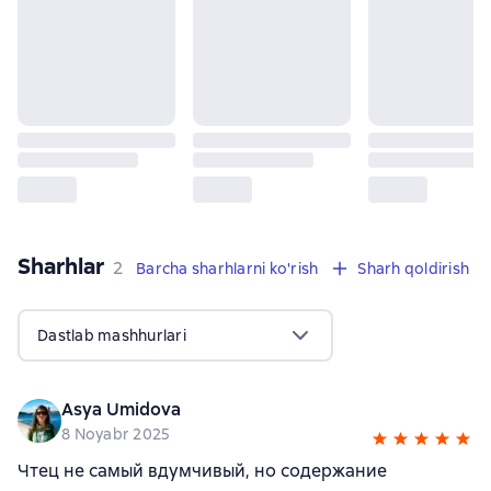
Sharhlar
,
2 sharhlar
2
Barcha sharhlarni ko'rish
Sharh qoldirish
Dastlab mashhurlari
Asya Umidova
8 Noyabr 2025
Чтец не самый вдумчивый, но содержание