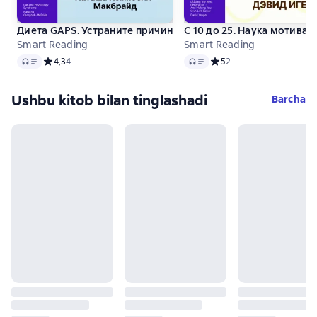
Диета GAPS. Устраните причину любых хронических забо
С 10 до 25. Наука мотива
Smart Reading
Smart Reading
Audio
Audio
Средний рейтинг 4,3 на основе 4 оценок
4,3
4
Средний рейтинг 5 на ос
5
2
Ushbu kitob bilan tinglashadi
Barcha