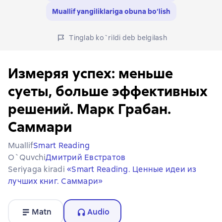
Muallif yangiliklariga obuna bo‘lish
Tinglab ko`rildi deb belgilash
Измеряя успех: меньше
суеты, больше эффективных
решений. Марк Грабан.
Саммари
Muallif
Smart Reading
O`quvchi
Дмитрий Евстратов
Seriyaga kiradi
«Smart Reading. Ценные идеи из
лучших книг. Саммари»
Matn
Audio