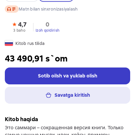
Audio
Matn bilan sinxronizasiyalash
4,7
0
3 baho
Izoh qoldirish
Kitob rus tilida
43 490,91 s`om
Sotib oilsh va yuklab olish
Savatga kiritish
Kitob haqida
Это саммари – сокращенная версия книги. Только
самые ценные мысли, идеи, кейсы, примеры.