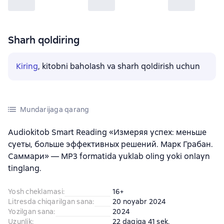
Sharh qoldiring
Kiring
, kitobni baholash va sharh qoldirish uchun
Mundarijaga qarang
Audiokitob Smart Reading «Измеряя успех: меньше
суеты, больше эффективных решений. Марк Грабан.
Саммари» — MP3 formatida yuklab oling yoki onlayn
tinglang.
Yosh cheklamasi
:
16+
Litresda chiqarilgan sana
:
20 noyabr 2024
Yozilgan sana
:
2024
Uzunlik
:
22 daqiqa 41 sek.