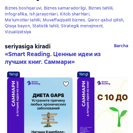
Biznes boshqaruvi
,
Biznes samaradorligi
,
Biznes tahlili
,
Infografika
,
Ish jarayonlari
,
Kitob sharhlari
,
Ma'lumotlar tahlili
,
Muvaffaqiyatli biznes
,
Qaror qabul qilish
,
Qisqa bayon
,
Statistik tahlil
,
Strategik menejment
,
Vizualizatsiya
seriyasiga kiradi
Barcha
«
Smart Reading. Ценные идеи из
лучших книг. Саммари
»
Yangi
Yangi