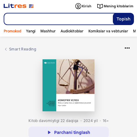
Kirish
Mening kitoblarim
Topish
Promokod
Yangi
Mashhur
Audiokitoblar
Komikslar va vebtunlar
Mo
Smart Reading
Kitob davomiyligi 22 daqiqa
2024
yil
16+
Parchani tinglash