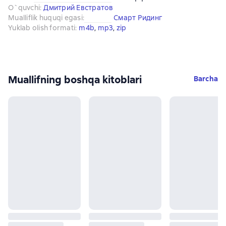
O`quvchi
:
Дмитрий Евстратов
Mualliflik huquqi egasi
:
Смарт Ридинг
Yuklab olish formati
:
m4b
, 
mp3
, 
zip
Muallifning boshqa kitoblari
Barcha