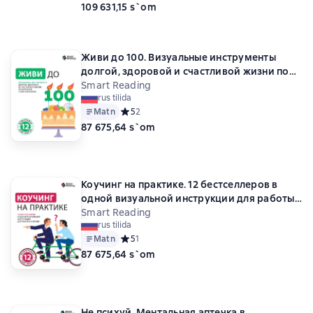
109 631,15 s`om
Живи до 100. Визуальные инструменты
долгой, здоровой и счастливой жизни по
мотивам 12 бестселлеров
Smart Reading
rus tilida
Matn
Средний рейтинг 5 на основе 2 оценок
5
2
87 675,64 s`om
Коучинг на практике. 12 бестселлеров в
одной визуальной инструкции для работы
и жизни
Smart Reading
rus tilida
Matn
Средний рейтинг 5 на основе 1 оценок
5
1
87 675,64 s`om
Не психуй. Ментальная аптечка в