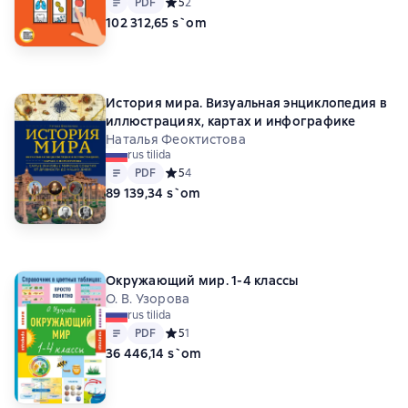
PDF
Средний рейтинг 5 на основе 2 оценок
5
2
102 312,65 s`om
История мира. Визуальная энциклопедия в
иллюстрациях, картах и инфографике
Наталья Феоктистова
rus tilida
Matn
PDF
PDF
Средний рейтинг 5 на основе 4 оценок
5
4
89 139,34 s`om
Окружающий мир. 1-4 классы
О. В. Узорова
rus tilida
Matn
PDF
PDF
Средний рейтинг 5 на основе 1 оценок
5
1
36 446,14 s`om