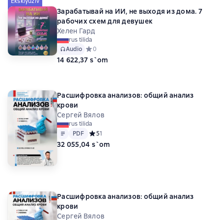
Eksklyuziv
Зарабатывай на ИИ, не выходя из дома. 7
рабочих схем для девушек
Хелен Гард
rus tilida
Audio
Средний рейтинг 0 на основе 0 оценок
0
14 622,37 s`om
Расшифровка анализов: общий анализ
крови
Сергей Вялов
rus tilida
Matn
PDF
PDF
Средний рейтинг 5 на основе 1 оценок
5
1
32 055,04 s`om
Расшифровка анализов: общий анализ
крови
Сергей Вялов