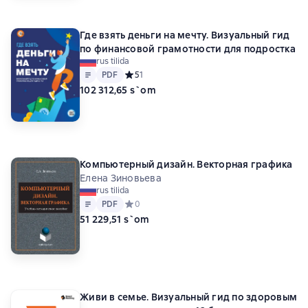
Где взять деньги на мечту. Визуальный гид
по финансовой грамотности для подростка
rus tilida
Matn
PDF
PDF
Средний рейтинг 5 на основе 1 оценок
5
1
102 312,65 s`om
Компьютерный дизайн. Векторная графика
Елена Зиновьева
rus tilida
Matn
PDF
PDF
Средний рейтинг 0 на основе 0 оценок
0
51 229,51 s`om
Живи в семье. Визуальный гид по здоровым