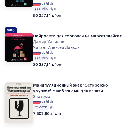
rus tilida
Audio
Средний рейтинг 0 на основе 0 оценок
0
80 357,14 s`om
Yangi
Нейросети для торговли на маркетплейсах
Дамир Халилов
Читает Алексей Данков
rus tilida
Audio
Средний рейтинг 0 на основе 0 оценок
0
80 357,14 s`om
Манипуляционный знак "Осторожно
хрупкое" с шаблонами для печати
Знакомат
rus tilida
Matn
Средний рейтинг 0 на основе 0 оценок
0
7 303,86 s`om