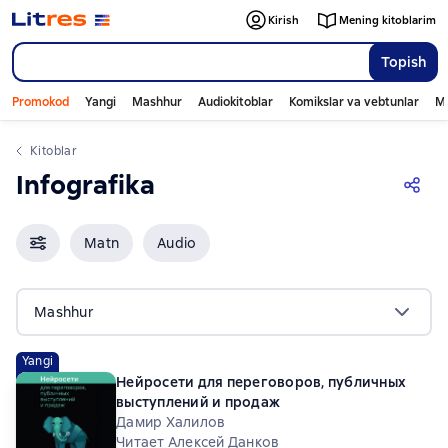
Kirish
Mening kitoblarim
Topish
Promokod
Yangi
Mashhur
Audiokitoblar
Komikslar va vebtunlar
Mo
Kitoblar
Infografika
Matn
Audio
Mashhur
Yangi
Нейросети для переговоров, публичных
выступлений и продаж
Дамир Халилов
Читает Алексей Данков