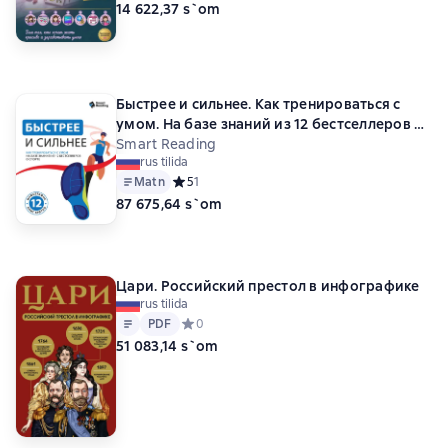
14 622,37 s`om
Быстрее и сильнее. Как тренироваться с
умом. На базе знаний из 12 бестселлеров о
спорте
Smart Reading
rus tilida
Matn
Средний рейтинг 5 на основе 1 оценок
5
1
87 675,64 s`om
Цари. Российский престол в инфографике
rus tilida
Matn
PDF
PDF
Средний рейтинг 0 на основе 0 оценок
0
51 083,14 s`om