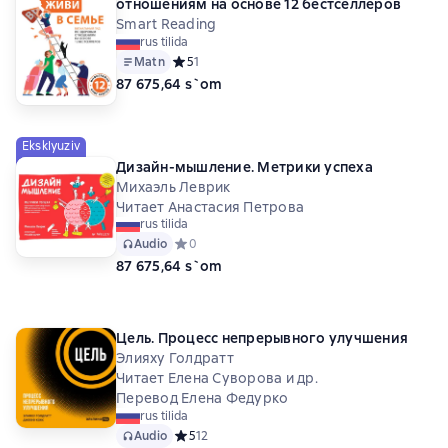
отношениям на основе 12 бестселлеров
Smart Reading
rus tilida
Matn
Средний рейтинг 5 на основе 1 оценок
5
1
87 675,64 s`om
Eksklyuziv
Дизайн-мышление. Метрики успеха
Михаэль Леврик
Читает Анастасия Петрова
rus tilida
Audio
Средний рейтинг 0 на основе 0 оценок
0
87 675,64 s`om
Цель. Процесс непрерывного улучшения
Элияху Голдратт
Читает Елена Суворова и др.
Перевод Елена Федурко
rus tilida
Audio
Средний рейтинг 5 на основе 12 оценок
5
12