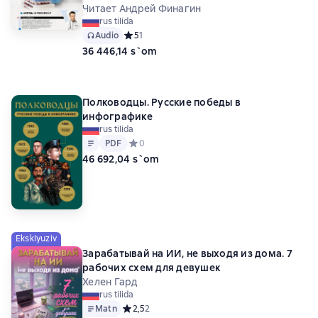
Читает Андрей Финагин
rus tilida
Audio
Средний рейтинг 5 на основе 1 оценок
5
1
36 446,14 s`om
Полководцы. Русские победы в
инфографике
rus tilida
Matn
PDF
PDF
Средний рейтинг 0 на основе 0 оценок
0
46 692,04 s`om
Eksklyuziv
Зарабатывай на ИИ, не выходя из дома. 7
рабочих схем для девушек
Хелен Гард
rus tilida
Matn
Средний рейтинг 2,5 на основе 2 оценок
2,5
2