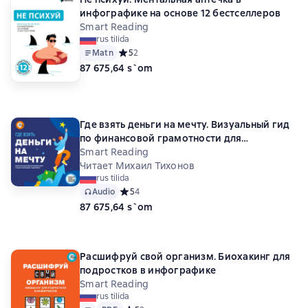
инфографике на основе 12 бестселлеров
Smart Reading
rus tilida
Matn
Средний рейтинг 5 на основе 2 оценок
5
2
87 675,64 s`om
Где взять деньги на мечту. Визуальный гид
по финансовой грамотности для
подростка. Аудиоверсия
Smart Reading
Читает Михаил Тихонов
rus tilida
Audio
Средний рейтинг 5 на основе 4 оценок
5
4
87 675,64 s`om
Расшифруй свой организм. Биохакинг для
подростков в инфографике
Smart Reading
rus tilida
Matn
PDF