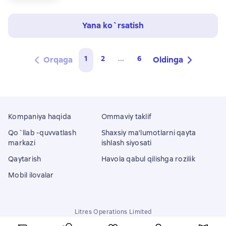
Yana ko`rsatish
1
2
...
6
Orqaga
Oldinga
Kompaniya haqida
Ommaviy taklif
Qo`llab -quvvatlash
Shaxsiy ma'lumotlarni qayta
markazi
ishlash siyosati
Qaytarish
Havola qabul qilishga rozilik
Mobil ilovalar
Litres Operations Limited
18 Mallow street co. Limerick, Ireland