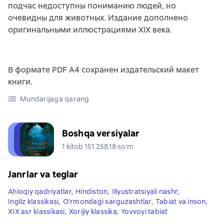
подчас недоступны пониманию людей, но
очевидны для животных. Издание дополнено
оригинальными иллюстрациями XIX века.
В формате PDF A4 сохранен издательский макет
книги.
Mundarijaga qarang
Boshqa versiyalar
1 kitob 151 258,18 soʻm
Janrlar va teglar
Ahloqiy qadriyatlar
,
Hindiston
,
Illyustratsiyali nashr
,
Ingliz klassikasi
,
O‘rmondagi sarguzashtlar
,
Tabiat va inson
,
XIX asr klassikasi
,
Xorijiy klassika
,
Yovvoyi tabiat