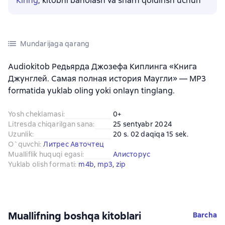
Kiring
, kitobni baholash va sharh qoldirish uchun
Mundarijaga qarang
Audiokitob Редьярда Джозефа Киплинга «Книга
Джунглей. Самая полная история Маугли» — MP3
formatida yuklab oling yoki onlayn tinglang.
Yosh cheklamasi
:
0+
Litresda chiqarilgan sana
:
25 sentyabr 2024
Uzunlik
:
20 s. 02 daqiqa 15 sek.
O`quvchi
:
Литрес Авточтец
Mualliflik huquqi egasi
:
Алисторус
Yuklab olish formati
:
m4b
, 
mp3
, 
zip
Muallifning boshqa kitoblari
Barcha