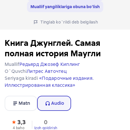
Muallif yangiliklariga obuna bo‘lish
Tinglab ko`rildi deb belgilash
Книга Джунглей. Самая
полная история Маугли
Muallif
Редьярд Джозеф Киплинг
O`quvchi
Литрес Авточтец
Seriyaga kiradi
«Подарочные издания.
Иллюстрированная классика»
Matn
Audio
3,3
0
4 baho
Izoh qoldirish