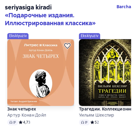
seriyasiga kiradi
Barcha
«
Подарочные издания.
Иллюстрированная классика
»
Eksklyuziv
Eksklyuziv
Знак четырех
Трагедии. Коллекционно
Артур Конан Дойл
Уильям Шекспир
Audio
Audio
Средний рейтинг 4,7 на основе 3 оценок
4,7
3
Средний рейтинг 5 на ос
5
2