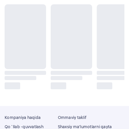
Kompaniya haqida
Ommaviy taklif
Qo`llab -quvvatlash
Shaxsiy ma'lumotlarni qayta