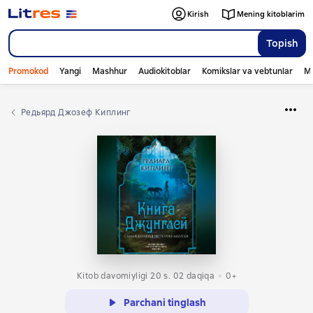
Kirish
Mening kitoblarim
Topish
Promokod
Yangi
Mashhur
Audiokitoblar
Komikslar va vebtunlar
Mo
Редьярд Джозеф Киплинг
Kitob davomiyligi 20 s. 02 daqiqa
0+
Parchani tinglash