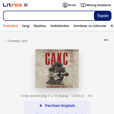
Kirish
Mening kitoblarim
Topish
Promokod
Yangi
Mashhur
Audiokitoblar
Komikslar va vebtunlar
Mo
Оливер Сакс
Kitob davomiyligi 7 s. 12 daqiqa
2019
yil
16+
Parchani tinglash