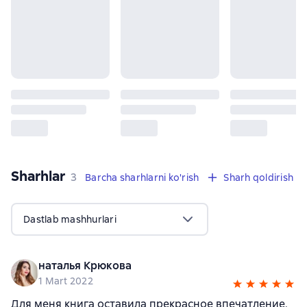
Sharhlar
,
3 sharhlar
3
Barcha sharhlarni ko'rish
Sharh qoldirish
Dastlab mashhurlari
наталья Крюкова
1 Mart 2022
Для меня книга оставила прекрасное впечатление.