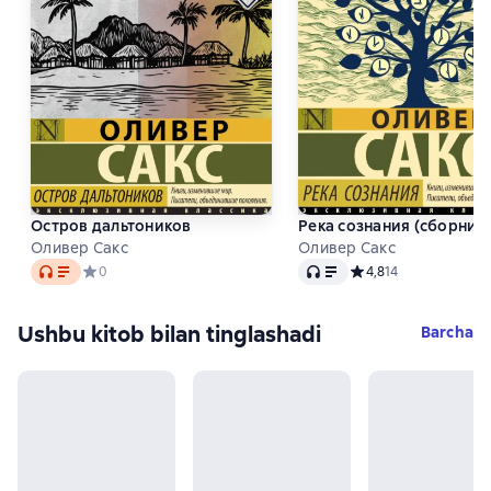
Остров дальтоников
Река сознания (сборник)
Оливер Сакс
Оливер Сакс
Audio
Audio
Средний рейтинг 0 на основе 0 оценок
0
Средний рейтинг 4,8 
4,8
14
Ushbu kitob bilan tinglashadi
Barcha