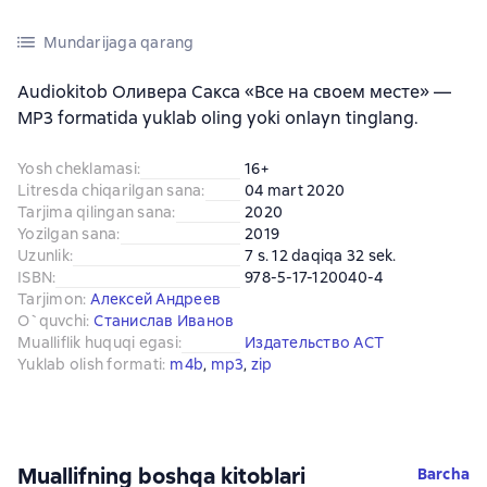
Mundarijaga qarang
Audiokitob Оливера Сакса «Все на своем месте» —
MP3 formatida yuklab oling yoki onlayn tinglang.
Yosh cheklamasi
:
16+
Litresda chiqarilgan sana
:
04 mart 2020
Tarjima qilingan sana
:
2020
Yozilgan sana
:
2019
Uzunlik
:
7 s. 12 daqiqa 32 sek.
ISBN
:
978-5-17-120040-4
Tarjimon
:
Алексей Андреев
O`quvchi
:
Станислав Иванов
Mualliflik huquqi egasi
:
Издательство АСТ
Yuklab olish formati
:
m4b
, 
mp3
, 
zip
Muallifning boshqa kitoblari
Barcha