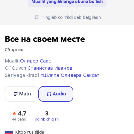
Muallif yangiliklariga obuna bo‘lish
Tinglab ko`rildi deb belgilash
Все на своем месте
Сборник
Muallif
Оливер Сакс
O`quvchi
Станислав Иванов
Seriyaga kiradi
«Шляпа Оливера Сакса»
Matn
Audio
4,7
3
44 baho
ko'rib chiqish
Kitob rus tilida