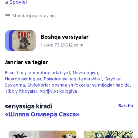
Spoyler
Mundarijaga qarang
Boshqa versiyalar
1 kitob 73 296,12 soʻm
Janrlar va teglar
Esse
,
Ilmiy-ommabop adabiyot
,
Nevrologiya
,
Neyropsixologiya
,
Psixologiya haqida mashhur
,
Qaydlar
,
Saylanma
,
Shifokorlar boshqa shifokorlar va mijozlar haqida
,
Tibbiy hikoyalar
,
Xorijiy psixologiya
seriyasiga kiradi
Barcha
«
Шляпа Оливера Сакса
»