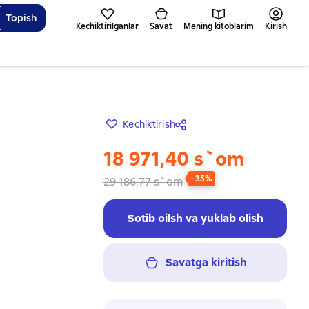
Topish
Kechiktirilganlar
Savat
Mening kitoblarim
Kirish
Kechiktirish
18 971,40 s`om
−35%
29 186,77 s`om
Sotib oilsh va yuklab olish
Savatga kiritish