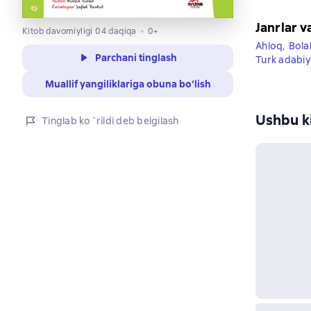
Janrlar v
Kitob davomiyligi 04 daqiqa
0+
Ahloq
,
Bola
Parchani tinglash
Turk adabiy
Muallif yangiliklariga obuna bo‘lish
Ushbu ki
Tinglab ko`rildi deb belgilash