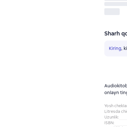
Sharh qo
Kiring
, 
Audiokitob
onlayn tin
Yosh chekl
Litresda ch
Uzunlik
:
ISBN
: