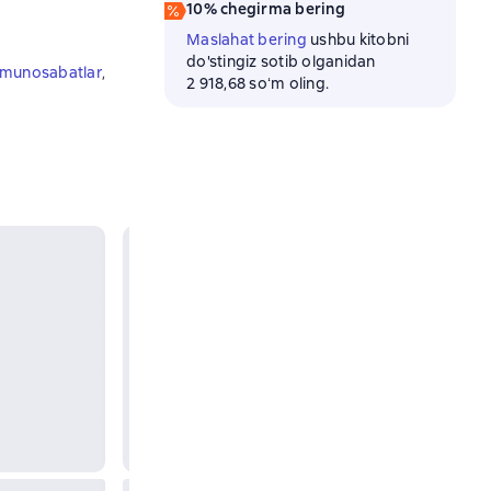
10% chegirma bering
Maslahat bering
ushbu kitobni
do'stingiz sotib olganidan
 munosabatlar
,
2 918,68 soʻm oling.