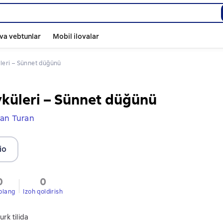
va vebtunlar
Mobil ilovalar
üleri – Sünnet düğünü
yküleri – Sünnet düğünü
an Turan
io
0
0
olang
Izoh qoldirish
urk tilida