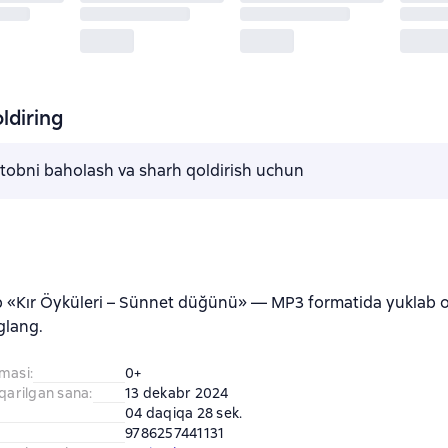
ldiring
kitobni baholash va sharh qoldirish uchun
 «Kır Öyküleri – Sünnet düğünü» — MP3 formatida yuklab o
glang.
amasi
:
0+
iqarilgan sana
:
13 dekabr 2024
04 daqiqa 28 sek.
9786257441131