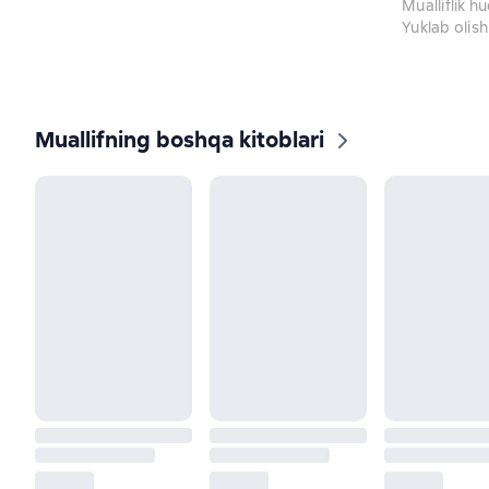
Mualliflik h
Yuklab olish
Muallifning boshqa kitoblari