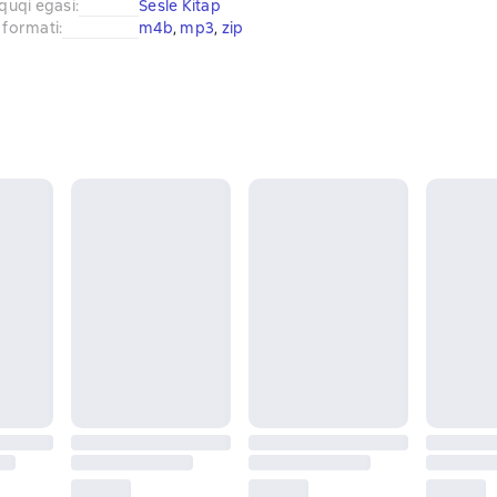
uquqi egasi
:
Sesle Kitap
 formati
:
m4b
, 
mp3
, 
zip