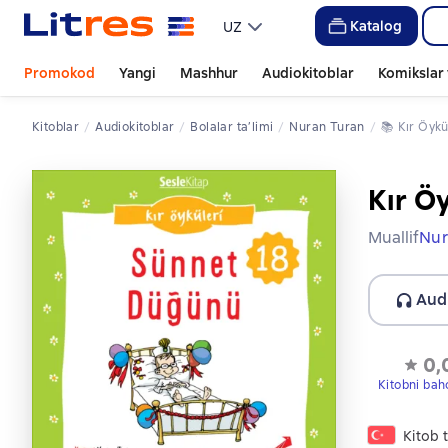
Katalog
UZ
Promokod
Yangi
Mashhur
Audiokitoblar
Komikslar 
Kitoblar
Audiokitoblar
bolalar ta’limi
Nuran Turan
📚 
Kır Öyk
Kır Ö
Muallif
Nur
Aud
0,
Kitobni bah
Kitob t