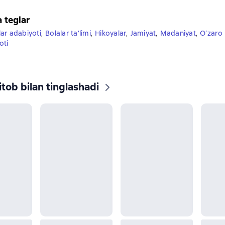
a teglar
lar adabiyoti
,
Bolalar ta’limi
,
Hikoyalar
,
Jamiyat
,
Madaniyat
,
O‘zaro
oti
tob bilan tinglashadi