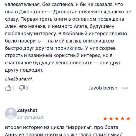
увлекательная, без саспенса. Я бы не сказала, что
она о Джонатане — Джонатан появляется далеко не
сразу. Первая треть книги в основном посвящена
Элен, его мачехе, и немного Агате, будущему
любовному интересу. В любовный интерес сложно
было поверить — на мой взгляд они слишком
быстро друг другом прониклись. У них скорее
страсть и взаимный корыстный интерес, но в
счастливое будущее легко поверить — они друг
другу подходят.
Livelib sharhi.
Javob berish
1
0
Zatyshat
30 Iyun 2024
Вторая история из цикла "Мэррилы", про брата
Анны из первой книги и он же глава стаи/семьи/