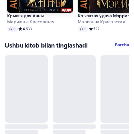
Крылья для Анны
Крылатая удача Мэррила
Марианна Красовская
Марианна Красовская
Audio
Audio
Средний рейтинг 4,6 на основе 33 оценок
4,6
33
Средний рейтинг 5 на ос
5
27
Ushbu kitob bilan tinglashadi
Barcha