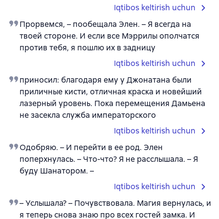
Iqtibos keltirish uchun
Прорвемся, – пообещала Элен. – Я всегда на
твоей стороне. И если все Мэррилы ополчатся
против тебя, я пошлю их в задницу
Iqtibos keltirish uchun
приносил: благодаря ему у Джонатана были
приличные кисти, отличная краска и новейший
лазерный уровень. Пока перемещения Дамьена
не засекла служба императорского
Iqtibos keltirish uchun
Одобряю. – И перейти в ее род. Элен
поперхнулась. – Что-что? Я не расслышала. – Я
буду Шанатором. –
Iqtibos keltirish uchun
– Услышала? – Почувствовала. Магия вернулась, и
я теперь снова знаю про всех гостей замка. И