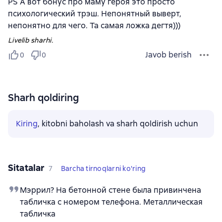
PS А вот бонус про маму героя это просто
психологический трэш. Непонятный выверт,
непонятно для чего. Та самая ложка дегтя)))
Livelib sharhi.
Javob berish
0
0
Sharh qoldiring
Kiring
, kitobni baholash va sharh qoldirish uchun
Sitatalar
7
Barcha tirnoqlarni ko'ring
Мэррил? На бетонной стене была привинчена
табличка с номером телефона. Металлическая
табличка