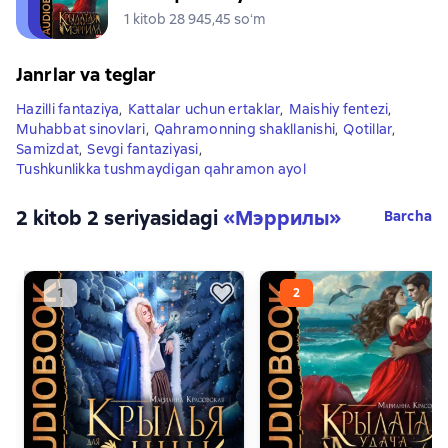
1 kitob 28 945,45 soʻm
Janrlar va teglar
Hazilli fantaziya
,
Kattalar uchun ertaklar
,
Maishiy fentezi
,
Muhabbat sinovlari
,
Qahramonning shakllanishi
,
Qotillar
,
Samizdat
,
Sevgi fantaziyasi
,
Tushkunlikka tushmaydigan qahramon ayol
2 kitob 2 seriyasidagi
«Мэррилы»
Barcha