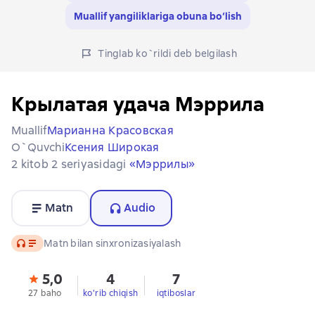
Muallif yangiliklariga obuna bo‘lish
Tinglab ko`rildi deb belgilash
Крылатая удача Мэррила
Muallif
Марианна Красовская
O`quvchi
Ксения Широкая
2 kitob 2 seriyasidagi
«Мэррилы»
Matn
Audio
Audio
Matn bilan sinxronizasiyalash
5,0
4
7
27 baho
ko'rib chiqish
iqtiboslar