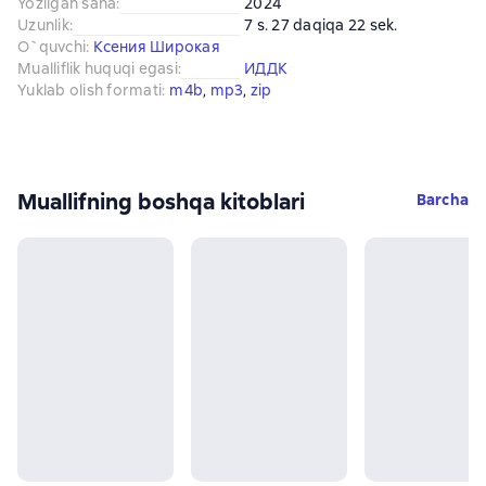
Yozilgan sana
:
2024
Uzunlik
:
7 s. 27 daqiqa 22 sek.
O`quvchi
:
Ксения Широкая
Mualliflik huquqi egasi
:
ИДДК
Yuklab olish formati
:
m4b
, 
mp3
, 
zip
Muallifning boshqa kitoblari
Barcha