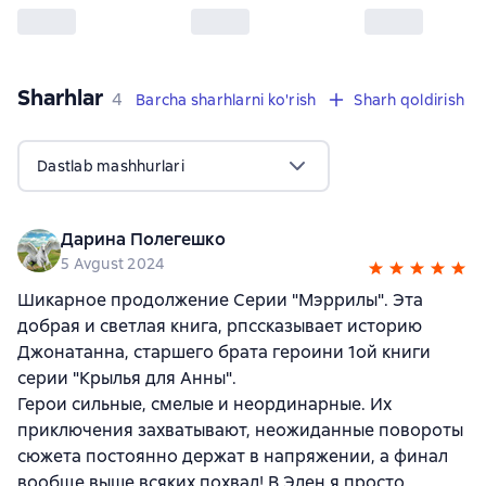
Sharhlar
,
4 sharhlar
4
Barcha sharhlarni ko'rish
Sharh qoldirish
Dastlab mashhurlari
Дарина Полегешко
5 Avgust 2024
Шикарное продолжение Серии "Мэррилы". Эта
добрая и светлая книга, рпссказывает историю
Джонатанна, старшего брата героини 1ой книги
серии "Крылья для Анны".
Герои сильные, смелые и неординарные. Их
приключения захватывают, неожиданные повороты
сюжета постоянно держат в напряжении, а финал
вообще выше всяких похвал! В Элен я просто