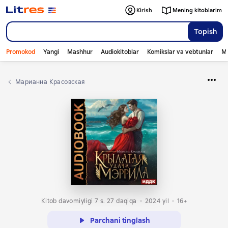
Kirish
Mening kitoblarim
Topish
Promokod
Yangi
Mashhur
Audiokitoblar
Komikslar va vebtunlar
Mo
Марианна Красовская
Kitob davomiyligi 7 s. 27 daqiqa
2024
yil
16+
Parchani tinglash