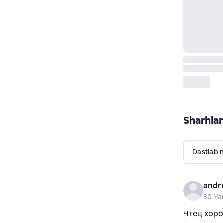
Sharhlar
Dastlab 
andro
30 Ya
Чтец хоро