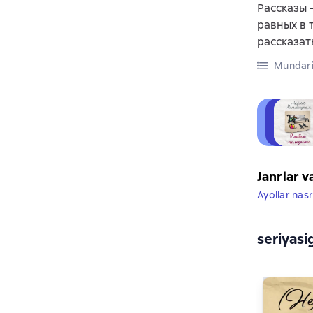
Рассказы 
равных в 
рассказат
Mundari
Janrlar v
Ayollar nasr
seriyasi