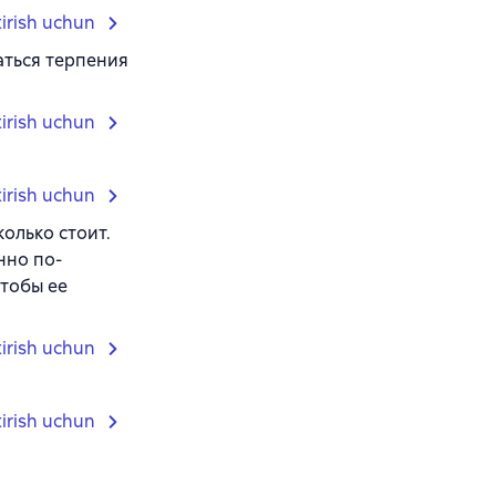
tirish uchun
аться терпения
tirish uchun
tirish uchun
колько стоит.
нно по-
чтобы ее
tirish uchun
tirish uchun