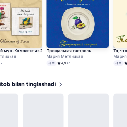
й муж. Комплект из 2 книг
Прощальная гастроль
То, чт
тлицкая
Мария Метлицкая
Мария
Audio
Audio
ий рейтинг 4,5 на основе 12 оценок
12
Средний рейтинг 4,9 на основе 37 оцено
4,9
37
С
tob bilan tinglashadi