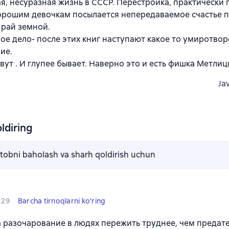
я, несуразная жизнь в СССР. Перестройка, практически 
орошим девочкам посылается непередаваемое счастье п
 рай земной.
ое дело- после этих книг наступают какое то умиротвор
ие.
вут . И глупее бывает. Наверно это и есть фишка Метлиц
Ja
ldiring
kitobni baholash va sharh qoldirish uchun
29
Barcha tirnoqlarni ko'ring
 разочарование в людях пережить труднее, чем предате