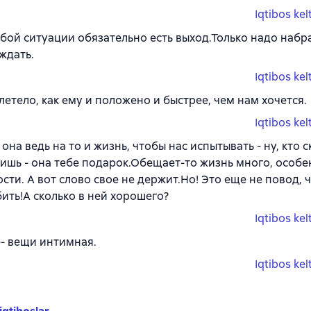
Iqtibos kel
любой ситуации обязательно есть выход.Только надо набр
ждать.
Iqtibos kel
летело, как ему и положено и быстрее, чем нам хочется.
Iqtibos kel
она ведь на то и жизнь, чтобы нас испытывать - ну, кто с
шь - она тебе подарок.Обещает-то жизнь много, особе
сти. А вот слово свое не держит.Но! Это еще не повод, 
ить!А сколько в ней хорошего?
Iqtibos kel
- вещи интимная.
Iqtibos kel