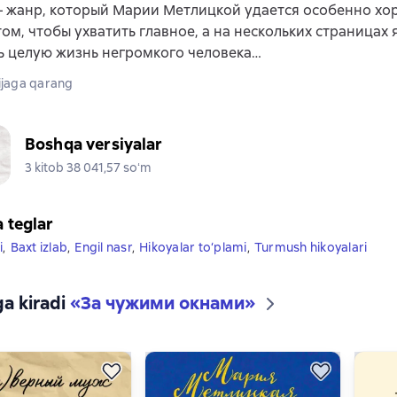
– жанр, который Марии Метлицкой удается особенно хор
том, чтобы ухватить главное, а на нескольких страницах 
ь целую жизнь негромкого человека…
jaga qarang
Boshqa versiyalar
3 kitob 38 041,57 soʻm
a teglar
i
,
Baxt izlab
,
Engil nasr
,
Hikoyalar to‘plami
,
Turmush hikoyalari
ga kiradi
«
За чужими окнами
»