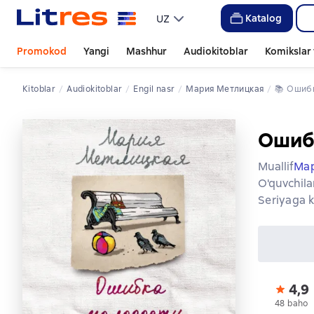
Katalog
UZ
Promokod
Yangi
Mashhur
Audiokitoblar
Komikslar 
Kitoblar
Audiokitoblar
engil nasr
Мария Метлицкая
📚 
Ошиб
Ошибк
Muallif
Ма
O'quvchila
Seriyaga k
4,9
48 baho