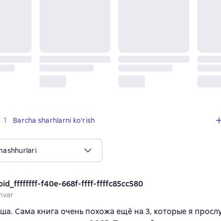
,
1 sharh
1
Barcha sharhlarni ko'rish
mashhurlari
id_ffffffff-f40e-668f-ffff-ffffc85cc580
nvar
ша. Сама книга очень похожа ещё на 3, которые я просл