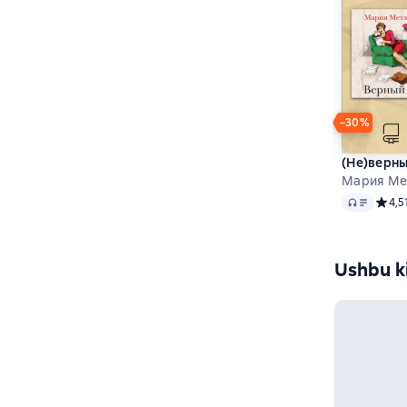
−30%
(Не)верны
Мария Ме
Audio
Средн
4,5
Ushbu ki