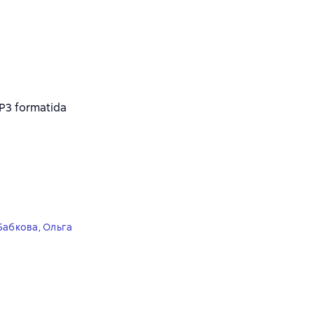
3 formatida
Бабкова
,
Ольга