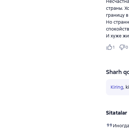
Несчастна
страны. Х
границу в
Но странн
спокойств
И хуже жи
1
0
Sharh qo
Kiring
, 
Sitatalar
Иногда