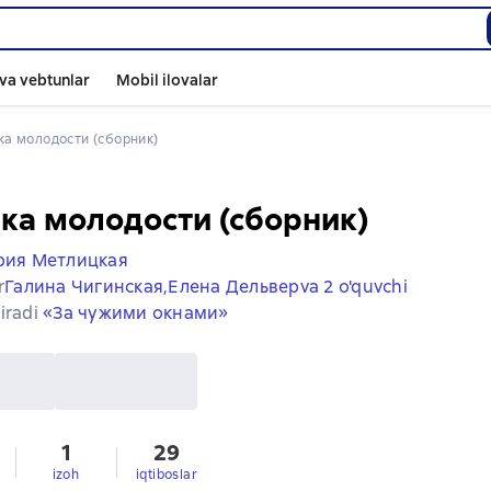
va vebtunlar
Mobil ilovalar
ка молодости (сборник)
а молодости (сборник)
рия Метлицкая
r
Галина Чигинская,
Елена Дельвер
va 2 o'quvchi
iradi
«За чужими окнами»
1
29
izoh
iqtiboslar