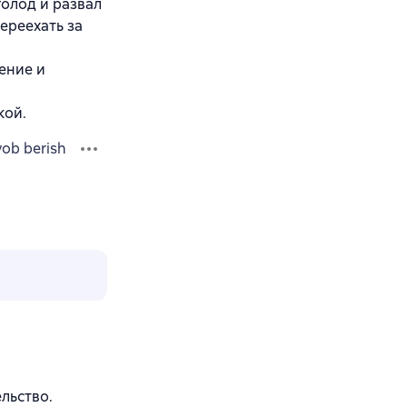
голод и развал
ереехать за
ение и
кой.
vob berish
льство.