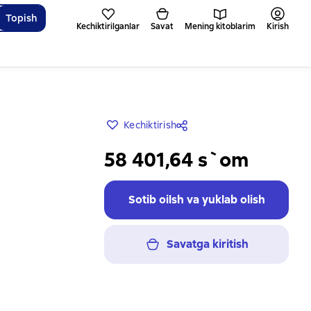
Topish
Kechiktirilganlar
Savat
Mening kitoblarim
Kirish
Kechiktirish
58 401,64 s`om
Sotib oilsh va yuklab olish
Savatga kiritish