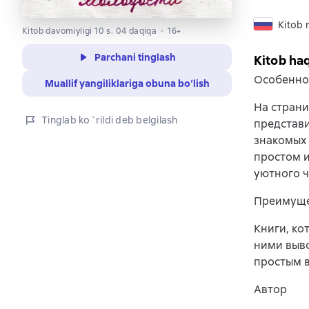
Kitob r
Kitob davomiyligi 10 s. 04 daqiqa
16+
Parchani tinglash
Kitob ha
Особенно
Muallif yangiliklariga obuna bo‘lish
На страни
Tinglab ko`rildi deb belgilash
представи
знакомых 
простом и
уютного ч
Преимуще
Книги, ко
ними выво
простым в
Автор