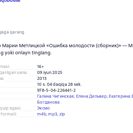
iqtiboslar
jaga qarang
b Марии Метлицкой «Ошибка молодости (сборник)» — MP
ng yoki onlayn tinglang.
amasi
:
16+
iqarilgan sana
:
09 iyun 2025
na
:
2013
10 s. 04 daqiqa 28 sek.
978-5-04-226441-2
Галина Чигинская
,
Елена Дельвер
,
Екатерина 
Богданова
uquqi egasi
:
Эксмо
 formati
:
m4b
, 
mp3
, 
zip