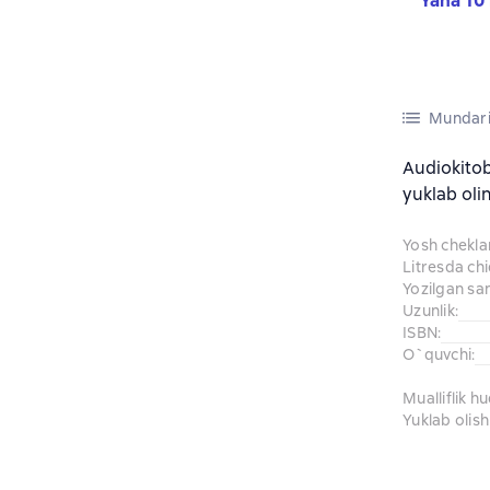
Yana 10 
Mundari
Audiokito
yuklab oli
Yosh chekl
Litresda ch
Yozilgan sa
Uzunlik
:
ISBN
:
O`quvchi
:
Mualliflik h
Yuklab olish