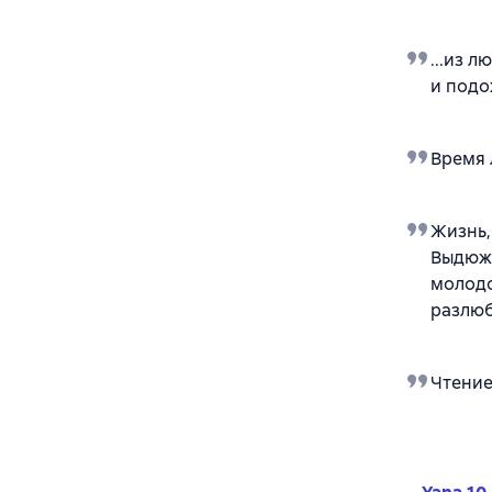
...из 
и подо
Время 
Жизнь, 
Выдюжи
молодо
разлюб
Чтение