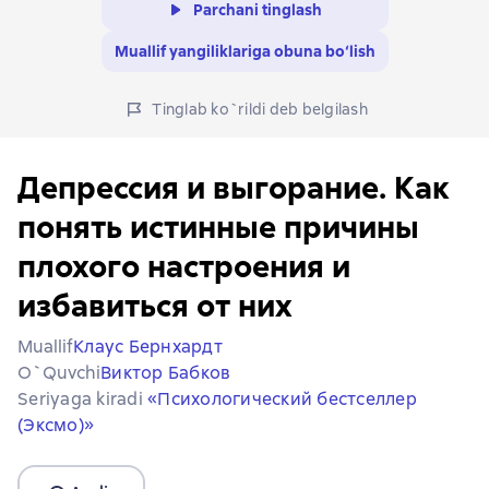
Parchani tinglash
Muallif yangiliklariga obuna bo‘lish
Tinglab ko`rildi deb belgilash
Депрессия и выгорание. Как
понять истинные причины
плохого настроения и
избавиться от них
Muallif
Клаус Бернхардт
O`quvchi
Виктор Бабков
Seriyaga kiradi
«Психологический бестселлер
(Эксмо)»