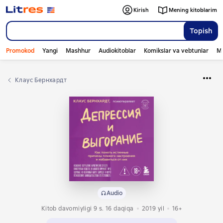
Kirish
Mening kitoblarim
Topish
Promokod
Yangi
Mashhur
Audiokitoblar
Komikslar va vebtunlar
Mo
Клаус Бернхардт
Audio
Kitob davomiyligi 9 s. 16 daqiqa
2019
yil
16+