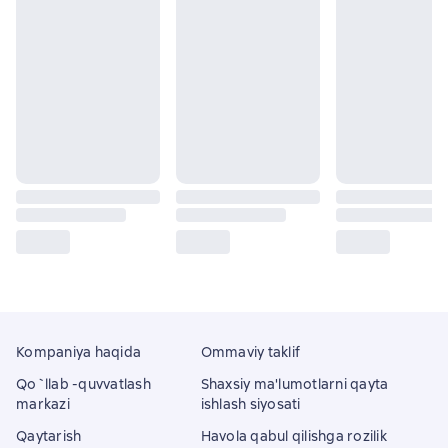
Kompaniya haqida
Ommaviy taklif
Qo`llab -quvvatlash
Shaxsiy ma'lumotlarni qayta
markazi
ishlash siyosati
Qaytarish
Havola qabul qilishga rozilik