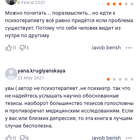
8 Fevral 2021
Можно почитать … поразмыслить… но идти к
психотерапевту всё равно придётся если проблема
существует. Потому что себя человек видит из
нутри по другому
Javob berish
11
3
yana.kruglyanskaya
23 May 2021
увы ( автор не психотерапевт ,не психиатр. так что
не надейтесь услышать научно обоснованные
тезисы. наоборот большинство тезисов голословны
и противоречат медицинским исследованиям. Если
у вас или близких депрессия, то эта книга в лучшем
случае бесполезна.
Javob berish
11
6