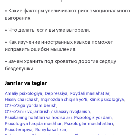
• Какие факторы увеличивают риск эмоционального
выгорания.
• Что делать, если вы уже выгорели.
• Как изучение иностранных языков поможет
исправить ошибки мышления.
• Зачем хранить под кроватью дорогие сердцу
безделушки.
Janrlar va teglar
Amaliy psixologiya
,
Depressiya
,
Foydali maslahatlar
,
Hissiy charchash
,
Inqirozdan chiqish yo'li
,
Klinik psixologiya
,
O'z-o'ziga yordam berish
,
O’z-o’zini rivojlantirish / shaxsiy rivojlanish
,
Psixikaning holatlari va hodisalari
,
Psixologik yordam
,
Psixologiya haqida mashhur
,
Psixologlar maslahatlari
,
Psixoterapiya
,
Ruhiy kasalliklar
,