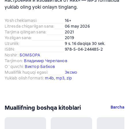
настроения и избавиться от них» — MP3 formatida
yuklab oling yoki onlayn tinglang.
Yosh cheklamasi
:
16+
Litresda chiqarilgan sana
:
06 may 2026
Tarjima qilingan sana
:
2021
Yozilgan sana
:
2019
Uzunlik
:
9 s. 16 daqiqa 30 sek.
ISBN
:
978-5-04-244485-2
Noshir
:
БОМБОРА
Tarjimon
:
Владимир Черепанов
O`quvchi
:
Виктор Бабков
Mualliflik huquqi egasi
:
Эксмо
Yuklab olish formati
:
m4b
, 
mp3
, 
zip
Muallifning boshqa kitoblari
Barcha