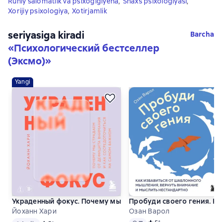
Ruhiy salomatlik va psixogigiyena
,
Shaxs psixologiyasi
,
Xorijiy psixologiya
,
Xotirjamlik
seriyasiga kiradi
Barcha
«
Психологический бестселлер
(Эксмо)
»
Yangi
Украденный фокус. Почему мы страдаем от дефицита вним
Пробуди своего гения. К
Йоханн Хари
Озан Варол