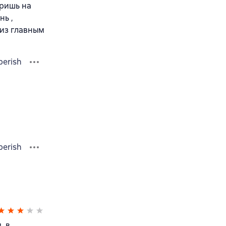
тришь на
нь ,
 из главным
berish
berish
, в