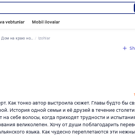
va vebtunlar
Mobil ilovalar
 
Дом на краю ночи
Izohlar
Sh
рт. Как тонко автор выстроила сюжет. Главы будто бы св
ой. История одной семьи и её друзей в течение столети
т на себе волосы, когда приходят трудности и испытани
вования великолепен. Хочу от души поблагодарить пере
альянского языка. Как чудесно переплетаются эти нежны