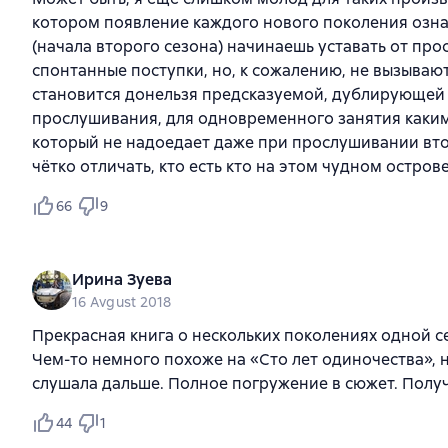
котором появление каждого нового поколения озна
(начала второго сезона) начинаешь уставать от пр
спонтанные поступки, но, к сожалению, не вызываю
становится донельзя предсказуемой, дублирующей 
прослушивания, для одновременного занятия каки
который не надоедает даже при прослушивании втор
чётко отличать, кто есть кто на этом чудном остров
66
9
Ирина Зуева
16 Avgust 2018
Прекрасная книга о нескольких поколениях одной с
Чем-то немного похоже на «Сто лет одиночества»,
слушала дальше. Полное погружение в сюжет. Получ
44
1