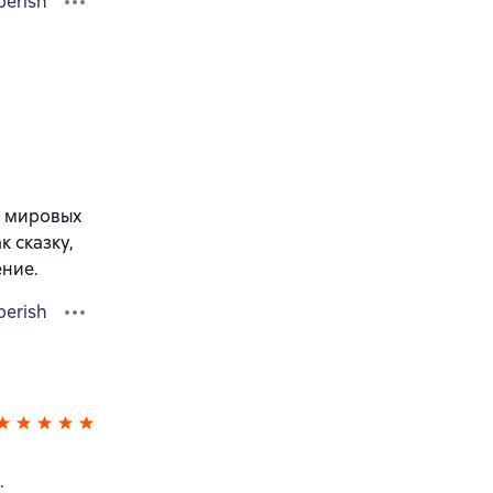
berish
и мировых
 сказку,
ение.
berish
.