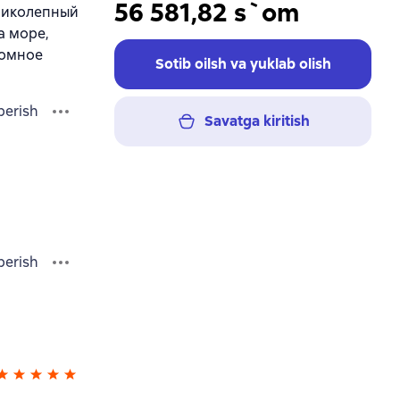
56 581,82 s`om
еликолепный
а море,
ромное
Sotib oilsh va yuklab olish
berish
Savatga kiritish
berish