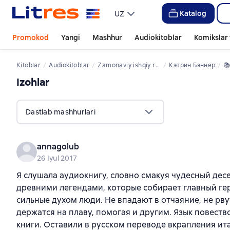
Katalog
UZ
Promokod
Yangi
Mashhur
Audiokitoblar
Komikslar 
Kitoblar
Audiokitoblar
zamonaviy ishqiy romanlar
Кэтрин Бэннер
📚
Izohlar
,
548 sharhlar
Dastlab mashhurlari
annagolub
26 Iyul 2017
Я слушала аудиокнигу, словно смакуя чудесный десе
древними легендами, которые собирает главный гер
сильные духом люди. Не впадают в отчаяние, не рву
держатся на плаву, помогая и другим. Язык повест
книги. Оставили в русском переводе вкрапления ит