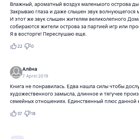
Влажный, ароматный воздух маленького острова дыш
Закрываю глаза и даже слышен звук волнующегося 
И этот же звук слышен жителям великолепного Дома
собираются жители острова за партией игр или пр
Я в восторге! Переслушаю еще.
22
0
Алёна
7 Aprel 2019
Книга не понравилась. Едва нашла силы чтобы дослу
художественного замысла, длинное и тягучее произ
семейных отношениях. Единственный плюс данной к
37
18