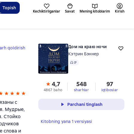
Topish
Kechiktirilganlar
Savat
Mening kitoblarim
Kirish
Дом на краю ночи
arh qoldirish
Кэтрин Бэннер
Audio
4,7
548
97
4867 baho
sharhlar
iqtiboslar
язаны с
Parchani tinglash
я. Мудрые,
я. Стойко
Kitobning yana 1 versiyasi
водчиков
е слова и