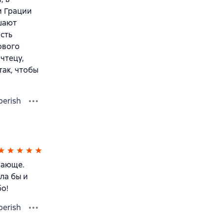
и Грации
шают
сть
ового
чтецу,
так, чтобы
berish
вающе.
ла бы и
о!
berish