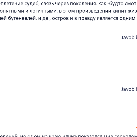
еплетение судеб, связь через поколения. как -будто смо
 понятными и логичными. в этом произведении кипит жиз
лей бугенвелей. и да , остров и в правду является одним
Javob 
Javob 
едений, но «Дом на краю нлчи» показался мне сериалом