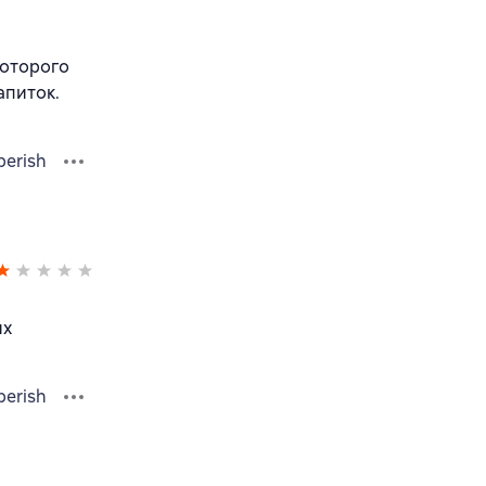
которого
апиток.
berish
их
berish