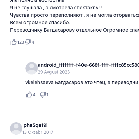
Я в полном восторге!!!
Я не слушала , а смотрела спектакль !!
Чувства просто переполняют , я не могла оторваться
Всем огромное спасибо.
Переводчику Багдасарову отдельное Огромное спаси
123
4
android_ffffffff-f40e-668f-ffff-ffffc85cc58
29 Avgust 2023
vkelehsaeva Багдасаров это чтец, а переводчи
4
1
ipha5qe19l
13 Oktabr 2017