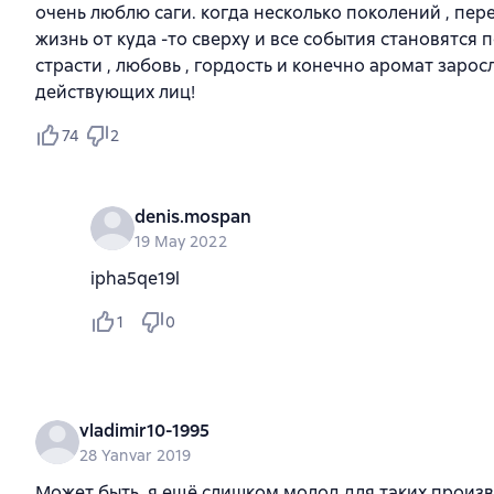
очень люблю саги. когда несколько поколений , пер
жизнь от куда -то сверху и все события становятся
страсти , любовь , гордость и конечно аромат зарос
действующих лиц!
74
2
denis.mospan
19 May 2022
ipha5qe19l
1
0
vladimir10-1995
28 Yanvar 2019
Может быть, я ещё слишком молод для таких произв