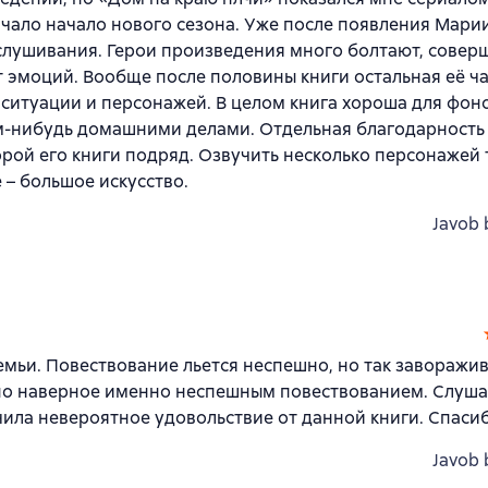
чало начало нового сезона. Уже после появления Мари
ослушивания. Герои произведения много болтают, совер
т эмоций. Вообще после половины книги остальная её ча
ситуации и персонажей. В целом книга хороша для фон
м-нибудь домашними делами. Отдельная благодарность 
ой его книги подряд. Озвучить несколько персонажей 
е – большое искусство.
Javob 
емьи. Повествование льется неспешно, но так заворажи
 но наверное именно неспешным повествованием. Слуша
ила невероятное удовольствие от данной книги. Спасиб
Javob 