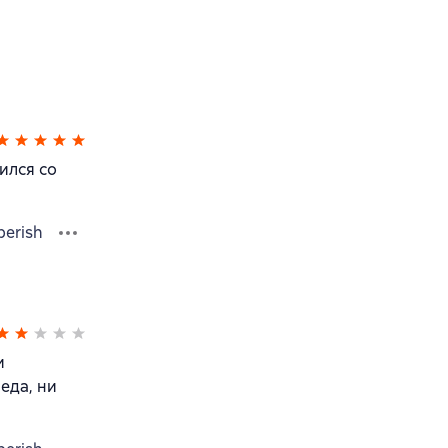
ился со
berish
и
еда, ни