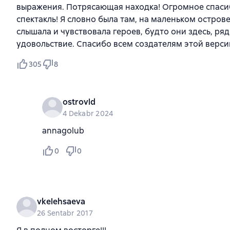
выражения. Потрясающая находка! Огромное спасибо
спектакль! Я словно была там, на маленьком остров
слышала и чувствовала героев, будто они здесь, ря
удовольствие. Спасибо всем создателям этой верси
305
8
ostrovld
4 Dekabr 2024
annagolub
0
0
vkelehsaeva
26 Sentabr 2017