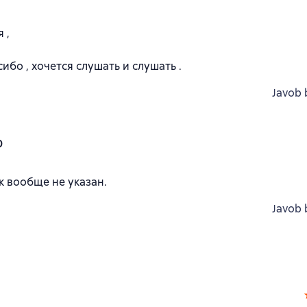
 ,
бо , хочется слушать и слушать .
Javob 
0
к вообще не указан.
Javob 