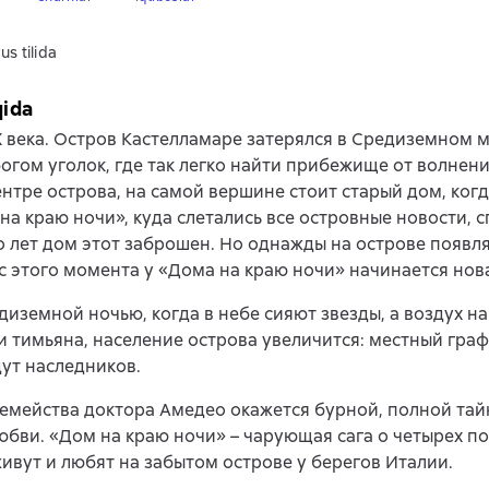
us tilida
qida
 века. Остров Кастелламаре затерялся в Средиземном м
огом уголок, где так легко найти прибежище от волнен
ентре острова, на самой вершине стоит старый дом, когд
на краю ночи», куда слетались все островные новости, с
 лет дом этот заброшен. Но однажды на острове появля
 с этого момента у «Дома на краю ночи» начинается нов
диземной ночью, когда в небе сияют звезды, а воздух н
и тимьяна, население острова увеличится: местный гра
ут наследников.
емейства доктора Амедео окажется бурной, полной тай
юбви. «Дом на краю ночи» – чарующая сага о четырех п
ивут и любят на забытом острове у берегов Италии.