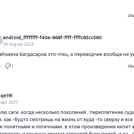
Ja
android_ffffffff-f40e-668f-ffff-ffffc85cc580
29 Avgust 2023
lehsaeva Багдасаров это чтец, а переводчик вообще не у
Ja
4
1
5qe19l
tabr 2017
лю саги. когда несколько поколений , переплетение суде
. как -будто смотришь на жизнь от куда -то сверху и все
я понятными и логичными. в этом произведении кипит ж
, гордость и конечно аромат зарослей бугенвелей. и да , 