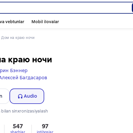
va vebtunlar
Mobil ilovalar
 
Дом на краю ночи
а краю ночи
рин Бэннер
Алексей Багдасаров
n
Audio
bilan sinxronizasiyalash
547
97
sharhlar
iqtiboslar