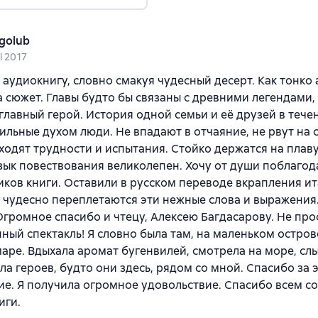
golub
l 2017
 аудиокнигу, словно смакуя чудесный десерт. Как тонко
 сюжет. Главы будто бы связаны с древними легендами,
главный герой. История одной семьи и её друзей в тече
ильные духом люди. Не впадают в отчаяние, не рвут на 
ходят трудности и испытания. Стойко держатся на плаву
зык повествования великолепен. Хочу от души поблагод
ков книги. Оставили в русском переводе вкрапления и
к чудесно переплетаются эти нежные слова и выражени
Огромное спасибо и чтецу, Алексею Багдасарову. Не про
ный спектакль! Я словно была там, на маленьком остров
аре. Вдыхала аромат бугенвилей, смотрела на море, сл
ла героев, будто они здесь, рядом со мной. Спасибо за 
е. Я получила огромное удовольствие. Спасибо всем с
иги.