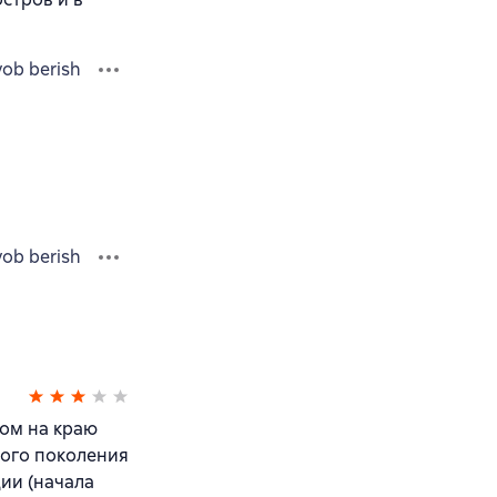
vob berish
vob berish
Дом на краю
вого поколения
ии (начала