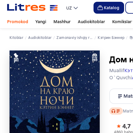
Katalog
UZ
Promokod
Yangi
Mashhur
Audiokitoblar
Komikslar 
Kitoblar
Audiokitoblar
zamonaviy ishqiy romanlar
Кэтрин Бэннер
📚
Дом н
Muallif
Кэт
O`quvchi
Mat
Audio
Matn 
4,7
4860 baho