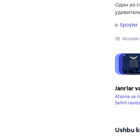
Один из г
удивитель
Spoyler
Mundari
Janrlar v
Afsona va ri
Sehrli reali
Ushbu ki