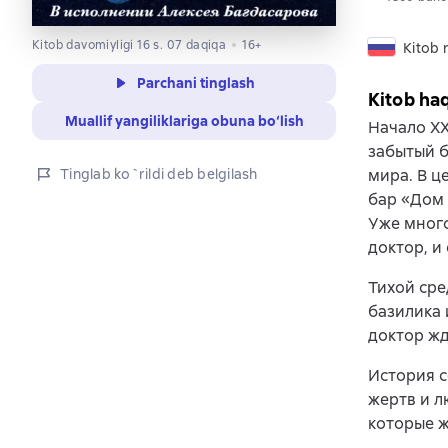
Kitob davomiyligi 16 s. 07 daqiqa
16+
Kitob r
Parchani tinglash
Kitob ha
Muallif yangiliklariga obuna bo‘lish
Начало ХХ
забытый б
Tinglab ko`rildi deb belgilash
мира. В ц
бар «Дом 
Уже много
доктор, и
Тихой сре
базилика 
доктор жд
История с
жертв и л
которые ж