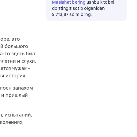
Maslahat bering
ushbu kitobni
do'stingiz sotib olganidan
5 713,87 soʻm oling.
оре, это
ий большого
а-то здесь был
плетни и слухи.
ется чужак –
ая история.
апоен запахом
ф и пришлый
н, испытаний,
околениях,