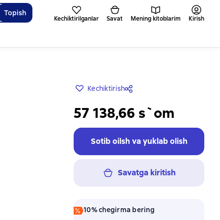
Topish
Kechiktirilganlar
Savat
Mening kitoblarim
Kirish
Kechiktirish
57 138,66 s`om
Sotib oilsh va yuklab olish
Savatga kiritish
10% chegirma bering