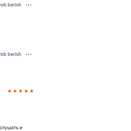
vob berish
vob berish
слушать и