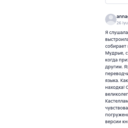
anna
26 Iyu
Я слушала
выстроила
собирает 
Мудрые, с
когда при
другим. Я
переводчи
языка. Ка
находка! 
великолеп
Кастеллам
чувствова
погружени
версии кн