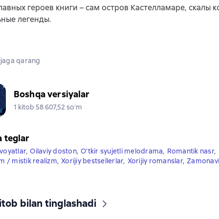
лавных героев книги – сам остров Кастелламаре, скалы к
ные легенды.
jaga qarang
Boshqa versiyalar
1 kitob 58 607,52 soʻm
a teglar
voyatlar
,
Oilaviy doston
,
O‘tkir syujetli melodrama
,
Romantik nasr
,
zm / mistik realizm
,
Xorijiy bestsellerlar
,
Xorijiy romanslar
,
Zamonaviy
tob bilan tinglashadi