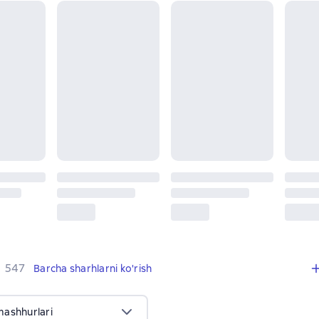
,
547 sharhlar
547
Barcha sharhlarni ko'rish
mashhurlari