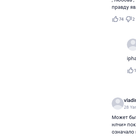
правду яв
74
2
iph
1
vladi
28 Ya
Может быт
нлчи» пок
означало 