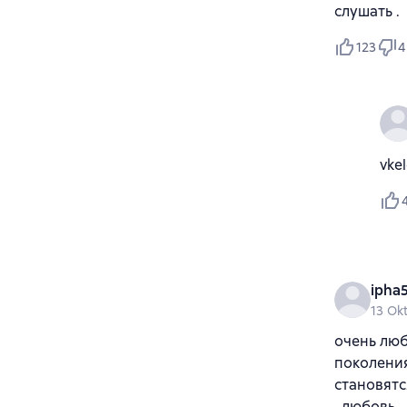
слушать .
123
4
vke
ipha
13 Ok
очень люб
поколения
становятс
, любовь 