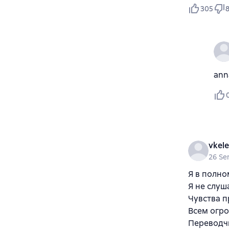
305
ann
vkel
26 Se
Я в полном
Я не слуша
Чувства п
Всем огро
Переводчи