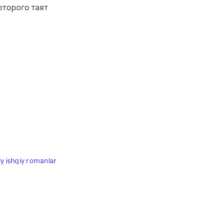
оторого таят
 ishqiy romanlar