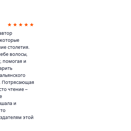
 автор
 которые
ние столетия.
себе волосы,
, помогая и
арить
тальянского
я. Потрясающая
сто чтение –
е
ышала и
это
оздателям этой