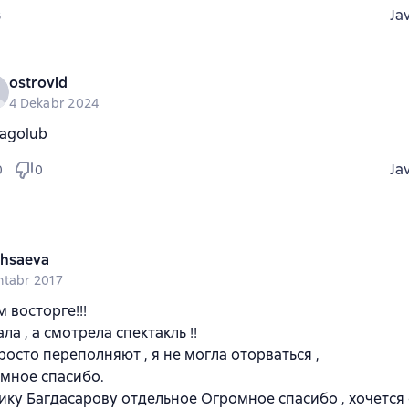
Ja
8
ostrovld
4 Dekabr 2024
agolub
Ja
0
0
ehsaeva
ntabr 2017
 восторге!!!
ла , а смотрела спектакль !!
росто переполняют , я не могла оторваться ,
мное спасибо.
ку Багдасарову отдельное Огромное спасибо , хочется 