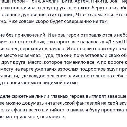
Наши герои – Тоня, Амелин, Вита, Артем, Никита, Зоя, Ти
тски подначивают друг друга, все также берут на «слабо
 осеннее дуновение этих границ. Что-то ломается. Что-
но. Уже совсем скоро будет совершенно не так.
 не без приключений. И вновь герои отправляются в не
ие: это тот особняк, с которого все началось в «Детях Ш
я: конец переходит в начало. И вот наши герои едут в «
е место на земле». Туда, где они почувствовали свою об
 друг друга. Место, которое поменяло все. А по дороге 
месту на карте уже таких взрослых подростков ждут пр
я жизни, где каждое решение влияет не только на себя с
удто повязанных невидимой нитью.
деле сюжетные линии главных героев выглядят заверш
е можно додумать читательской фантазией на свой вкус
о, как фанат всего шинийского цикла, я буду продолжат
е, материальное, осязаемое.