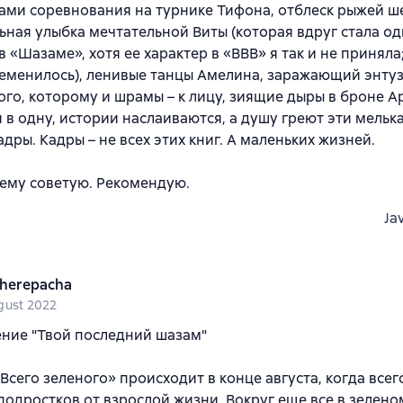
ами соревнования на турнике Тифона, отблеск рыжей ш
ьная улыбка мечтательной Виты (которая вдруг стала о
 «Шазаме», хотя ее характер в «ВВВ» я так и не приняла;
еменилось), ленивые танцы Амелина, заражающий энту
го, которому и шрамы – к лицу, зиящие дыры в броне 
 в одну, истории наслаиваются, а душу греют эти мель
адры. Кадры – не всех этих книг. А маленьких жизней.
ему советую. Рекомендую.
Ja
herepacha
gust 2022
ние "Твой последний шазам"
Всего зеленого» происходит в конце августа, когда всег
подростков от взрослой жизни. Вокруг еще все в зелено