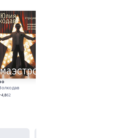
ро
Время Волка
Волкодав
Юлия Волкодав
Audio
редний рейтинг 4,8 на основе 62 оценок
4,8
62
Средний рейтинг 4,7 на основе 71 оц
4,7
71