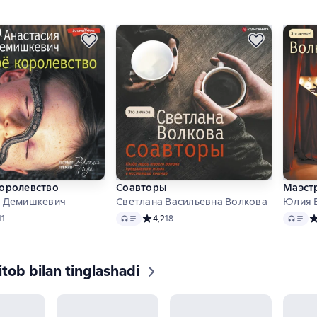
королевство
Соавторы
Маэст
я Демишкевич
Светлана Васильевна Волкова
Юлия 
Audio
Audio
ий рейтинг 3,9 на основе 11 оценок
11
Средний рейтинг 4,2 на основе 18 оценок
4,2
18
С
tob bilan tinglashadi