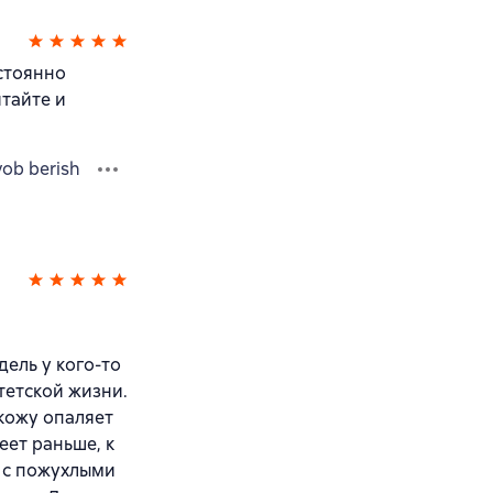
стоянно
тайте и
vob berish
дель у кого-то
тетской жизни.
 кожу опаляет
еет раньше, к
я с пожухлыми