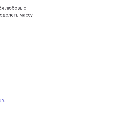
бя любовь с
еодолеть массу
un
,