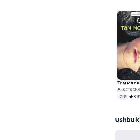
Там мое 
Анастаси
Audio
Средн
3,9
Ushbu ki