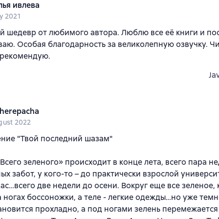
лья ивлева
y 2021
 шедевр от любимого автора. Люблю все её книги и по
аю. Особая благодарность за великолепную озвучку. Чи
 рекомендую.
Ja
herepacha
gust 2022
ние "Твой последний шазам"
Всего зеленого» происходит в конце лета, всего пара не
ых забот, у кого-то – до практически взрослой универси
час…всего две недели до осени. Вокруг еще все зеленое,
а ногах боссоножки, а теле - легкие одежды…но уже темн
ановится прохладно, а под ногами зелень перемежаетс