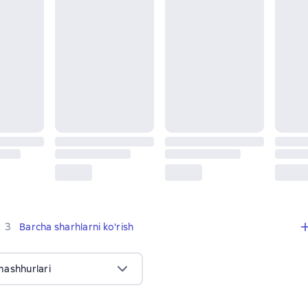
,
3 sharhlar
3
Barcha sharhlarni ko'rish
mashhurlari