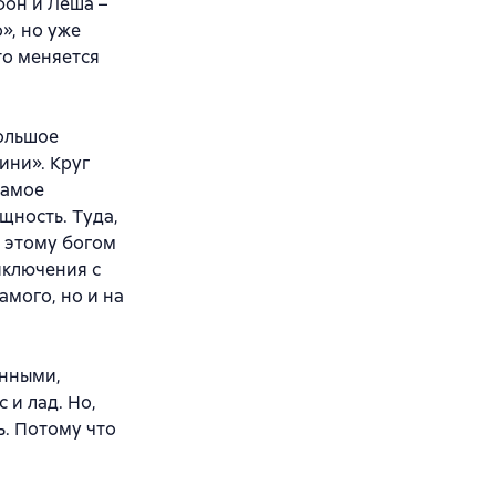
фон и Леша –
», но уже
то меняется
большое
ини». Круг
самое
щность. Туда,
к этому богом
иключения с
амого, но и на
енными,
 и лад. Но,
ь. Потому что