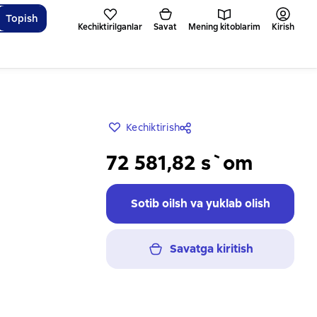
Topish
Kechiktirilganlar
Savat
Mening kitoblarim
Kirish
Kechiktirish
72 581,82 s`om
Sotib oilsh va yuklab olish
Savatga kiritish