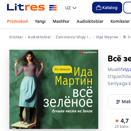
Katalog
UZ
Promokod
Yangi
Mashhur
Audiokitoblar
Komikslar 
Kitoblar
Audiokitoblar
zamonaviy ishqiy romanlar
Ида Мартин
📚 
Всё з
Muallif
Ид
O'quvchila
Seriyaga k
Mat
4,7
23 baho