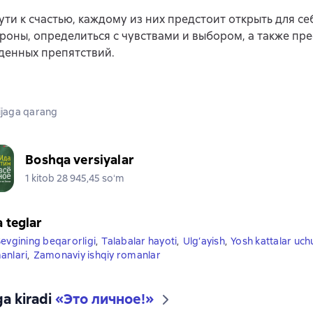
ути к счастью, каждому из них предстоит открыть для се
роны, определиться с чувствами и выбором, а также пр
денных препятствий.
jaga qarang
Boshqa versiyalar
1 kitob 28 945,45 soʻm
a teglar
evgining beqarorligi
,
Talabalar hayoti
,
Ulg‘ayish
,
Yosh kattalar uch
anlari
,
Zamonaviy ishqiy romanlar
ga kiradi
«
Это личное!
»