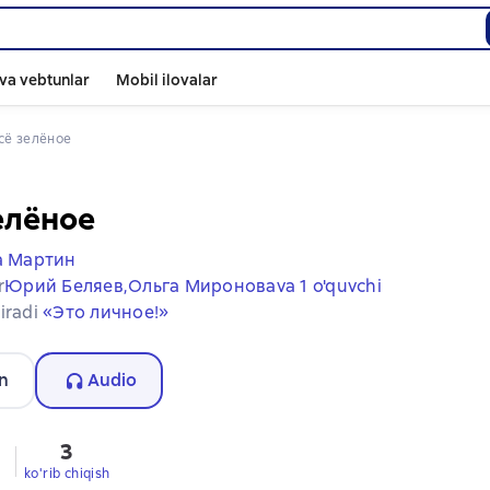
va vebtunlar
Mobil ilovalar
Всё зелёное
елёное
а Мартин
r
Юрий Беляев,
Ольга Миронова
va 1 o'quvchi
iradi
«Это личное!»
n
Audio
3
ko'rib chiqish