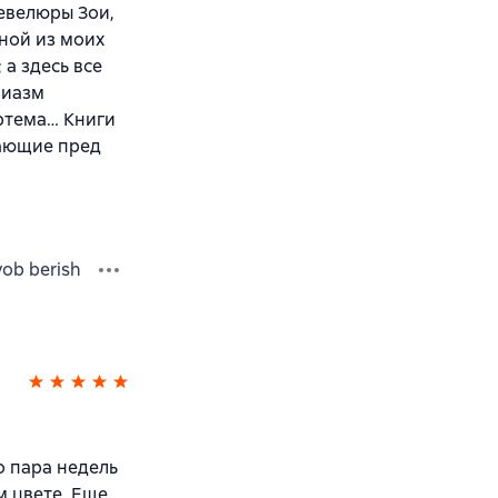
евелюры Зои,
дной из моих
 а здесь все
зиазм
Артема… Книги
кающие пред
vob berish
о пара недель
м цвете. Еще