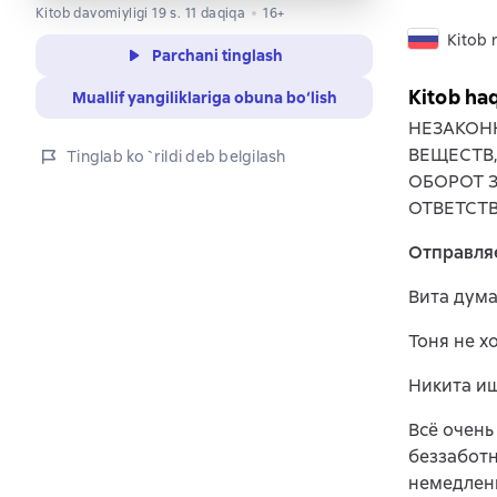
Kitob davomiyligi 19 s. 11 daqiqa
16+
Kitob r
Parchani tinglash
Kitob ha
Muallif yangiliklariga obuna bo‘lish
НЕЗАКОН
ВЕЩЕСТВ
Tinglab ko`rildi deb belgilash
ОБОРОТ 
ОТВЕТСТ
Отправляе
Вита дума
Тоня не х
Никита ищ
Всё очень
беззаботн
немедлен