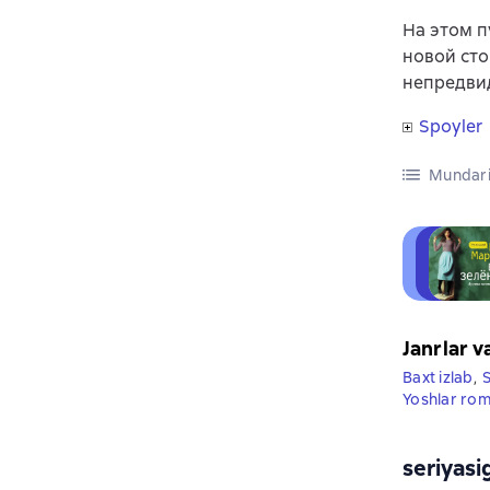
На этом п
новой сто
непредви
Spoyler
Mundari
Janrlar v
Baxt izlab
,
S
Yoshlar rom
seriyasi