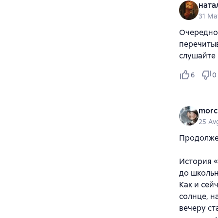
ната
31 Ma
Очередной
перечитыв
слушайте
6
0
morc
25 Av
Продолже
История «
до школьн
Как и сей
солнце, н
вечеру ст