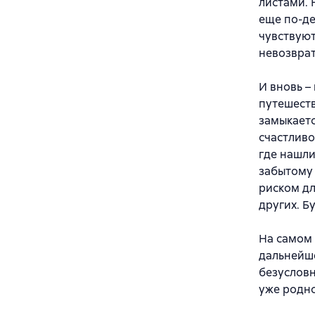
листами. 
еще по-де
чувствуют
невозврат
И вновь –
путешеств
замыкаетс
счастливо
где нашли
забытому 
риском дл
других. Б
На самом 
дальнейше
безусловн
уже родно