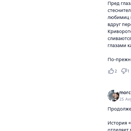
Пред глаз
стеснител
любимиц в
вдруг пер
Криворото
сливаются
глазами к
По-прежн
2
1
morc
25 Av
Продолже
История «
отделяет 