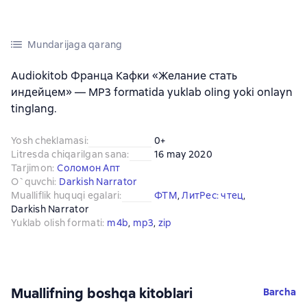
Mundarijaga qarang
Audiokitob Франца Кафки «Желание стать
индейцем» — MP3 formatida yuklab oling yoki onlayn
tinglang.
Yosh cheklamasi
:
0+
Litresda chiqarilgan sana
:
16 may 2020
Tarjimon
:
Соломон Апт
O`quvchi
:
Darkish Narrator
Mualliflik huquqi egalari
:
ФТМ
, 
ЛитРес: чтец
, 
Darkish Narrator
Yuklab olish formati
:
m4b
, 
mp3
, 
zip
Muallifning boshqa kitoblari
Barcha