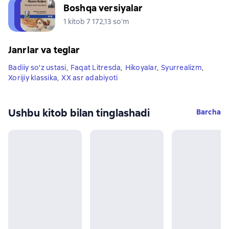
Boshqa versiyalar
1 kitob 7 172,13 soʻm
Janrlar va teglar
Badiiy so'z ustasi
,
Faqat Litresda
,
Hikoyalar
,
Syurrealizm
,
Xorijiy klassika
,
XX asr adabiyoti
Ushbu kitob bilan tinglashadi
Barcha