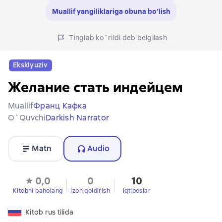
Muallif yangiliklariga obuna bo‘lish
Tinglab ko`rildi deb belgilash
Eksklyuziv
Желание стать индейцем
Muallif
Франц Кафка
O`quvchi
Darkish Narrator
Matn
Audio
0,0
0
10
Kitobni baholang
Izoh qoldirish
iqtiboslar
Kitob rus tilida