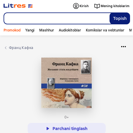
Kirish
Mening kitoblarim
Topish
Promokod
Yangi
Mashhur
Audiokitoblar
Komikslar va vebtunlar
Mo
Франц Кафка
0+
Parchani tinglash