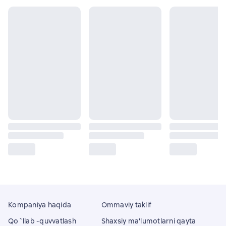
Kompaniya haqida
Ommaviy taklif
Qo`llab -quvvatlash
Shaxsiy ma'lumotlarni qayta