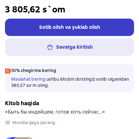
3 805,62 s`om
Sotib oilsh va yuklab olish
Savatga kiritish
10% chegirma bering
Maslahat bering
ushbu kitobni do'stingiz sotib olganidan
380,57 soʻm oling.
Kitob haqida
«Быть бы индейцем, готов хоть сейчас…»
Mundarijaga qarang