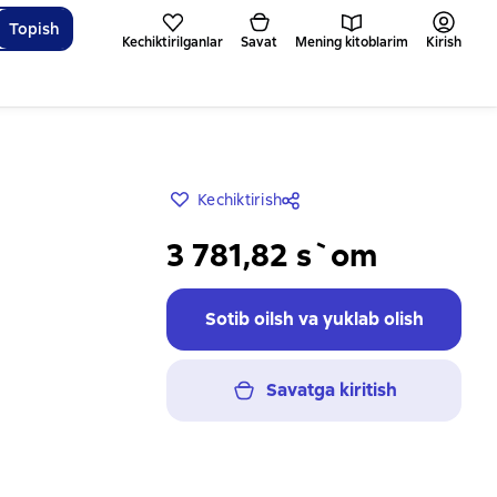
Topish
Kechiktirilganlar
Savat
Mening kitoblarim
Kirish
Kechiktirish
3 781,82 s`om
Sotib oilsh va yuklab olish
Savatga kiritish