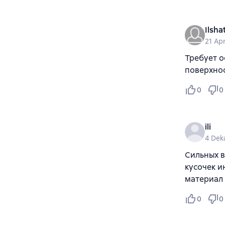
Ilsha
21 Ap
Требует 
поверхнос
0
0
ili
4 Dek
Сильных в
кусочек и
материал 
0
0