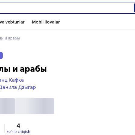
va vebtunlar
Mobil ilovalar
алы и арабы
v
лы и арабы
анц Кафка
Данила Дзыгар
4
ko'rib chiqish