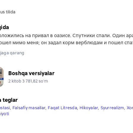
us tilida
qida
ложились на привал в оазисе. Спутники спали. Один ар
ошел мимо меня; он задал корм верблюдам и пошел спа
jaga qarang
Boshqa versiyalar
2 kitob 3 781,82 soʻm
a teglar
ustasi
,
Falsafiy masallar
,
Faqat Litresda
,
Hikoyalar
,
Syurrealizm
,
Xor
iyoti