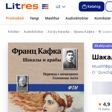
Katalog
UZ
Promokod
Yangi
Mashhur
Audiokitoblar
Komikslar 
Kitoblar
Audiokitoblar
xorijiy klassika
Франц Кафка
📚 
Шак
Eksklyuzi
Шака
Muallif
Фр
O`quvchi
4,9
13 baho