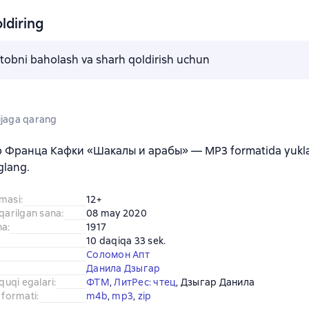
ldiring
kitobni baholash va sharh qoldirish uchun
jaga qarang
b Франца Кафки «Шакалы и арабы» — MP3 formatida yuklab
glang.
amasi
:
12+
iqarilgan sana
:
08 may 2020
na
:
1917
10 daqiqa 33 sek.
Соломон Апт
Данила Дзыгар
uquqi egalari
:
ФТМ
, 
ЛитРес: чтец
, 
Дзыгар Данила
 formati
:
m4b
, 
mp3
, 
zip