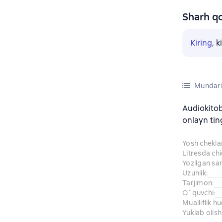
Sharh qo
Kiring
, 
Mundari
Audiokito
onlayn tin
Yosh chekl
Litresda ch
Yozilgan sa
Uzunlik
:
Tarjimon
:
O`quvchi
:
Mualliflik h
Yuklab olish