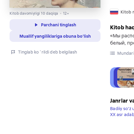
Kitob r
Kitob davomiyligi 10 daqiqa
12+
Parchani tinglash
Kitob ha
«Мы распо
Muallif yangiliklariga obuna bo‘lish
белый, пр
Tinglab ko`rildi deb belgilash
Mundari
Janrlar v
Badiiy so'z 
XX asr adab