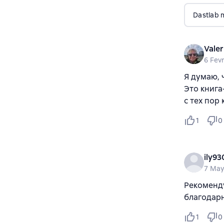
Dastlab 
Valer
6 Fev
Я думаю, 
Это книга
с тех пор 
1
0
ily93
7 May
Рекоменду
благодарно
1
0