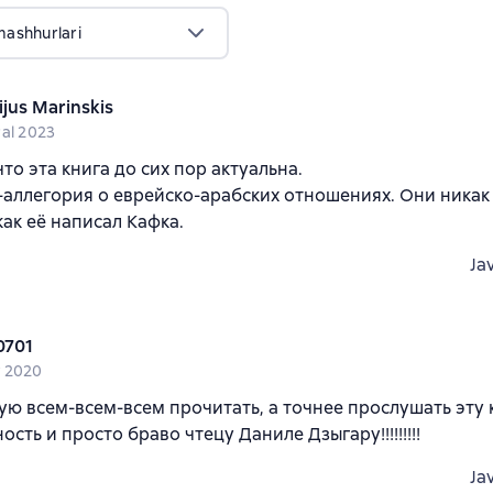
mashhurlari
ijus Marinskis
ral 2023
что эта книга до сих пор актуальна.
-аллегория о еврейско-арабских отношениях. Они никак
как её написал Кафка.
Ja
0701
 2020
ю всем-всем-всем прочитать, а точнее прослушать эту к
сть и просто браво чтецу Даниле Дзыгару!!!!!!!!!
Ja