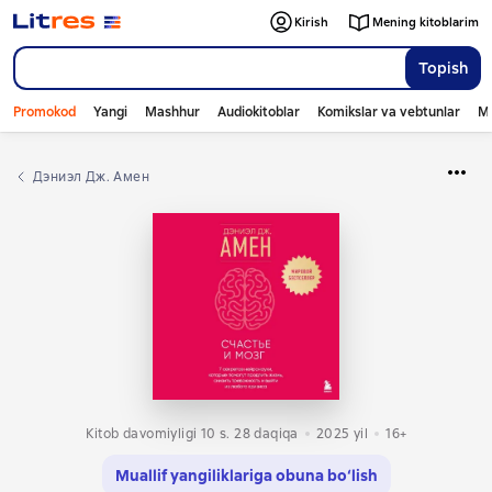
Kirish
Mening kitoblarim
Topish
Promokod
Yangi
Mashhur
Audiokitoblar
Komikslar va vebtunlar
Mo
Дэниэл Дж. Амен
Kitob davomiyligi 10 s. 28 daqiqa
2025
yil
16+
Muallif yangiliklariga obuna bo‘lish