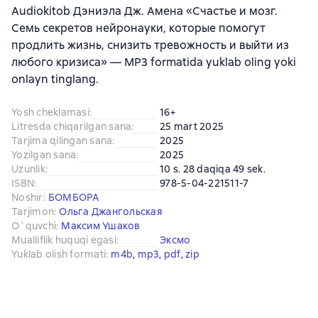
Audiokitob Дэниэла Дж. Амена «Счастье и мозг.
Семь секретов нейронауки, которые помогут
продлить жизнь, снизить тревожность и выйти из
любого кризиса» — MP3 formatida yuklab oling yoki
onlayn tinglang.
Yosh cheklamasi
:
16+
Litresda chiqarilgan sana
:
25 mart 2025
Tarjima qilingan sana
:
2025
Yozilgan sana
:
2025
Uzunlik
:
10 s. 28 daqiqa 49 sek.
ISBN
:
978-5-04-221511-7
Noshir
:
БОМБОРА
Tarjimon
:
Ольга Джангольская
O`quvchi
:
Максим Ушаков
Mualliflik huquqi egasi
:
Эксмо
Yuklab olish formati
:
m4b
, 
mp3
, 
pdf
, 
zip