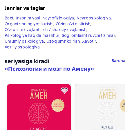
Janrlar va teglar
Baxt
,
Inson miyasi
,
Neyrofiziologiya
,
Neyropsixologiya
,
Organizmning yosharishi
,
O‘zini o‘zi o‘stirish
,
O’z-o’zini rivojlantirish / shaxsiy rivojlanish
,
Psixologiya haqida mashhur
,
Sog‘lomlashtiruvchi tizimlar
,
Umumiy psixologiya
,
Uzoq umr ko‘rish
,
Xavotir
,
Xorijiy psixologiya
seriyasiga kiradi
Barcha
«
Психология и мозг по Амену
»