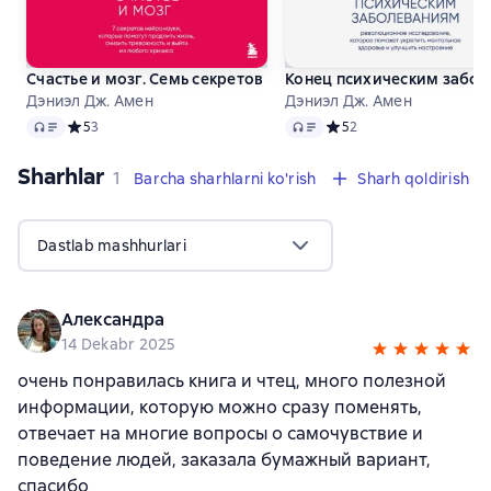
Счастье и мозг. Семь секретов нейронауки, которые помог
Конец психическим забол
Дэниэл Дж. Амен
Дэниэл Дж. Амен
Audio
Audio
Средний рейтинг 5 на основе 3 оценок
5
3
Средний рейтинг 5 на ос
5
2
Sharhlar
,
1 sharh
1
Barcha sharhlarni ko'rish
Sharh qoldirish
Dastlab mashhurlari
Александра
14 Dekabr 2025
очень понравилась книга и чтец, много полезной
информации, которую можно сразу поменять,
отвечает на многие вопросы о самочувствие и
поведение людей, заказала бумажный вариант,
спасибо