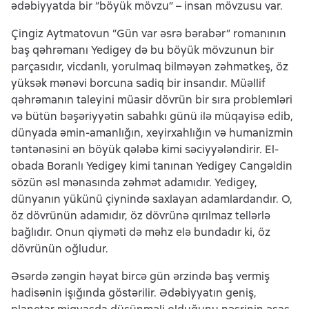
ədəbiyyatda bir “böyük mövzu” – insan mövzusu var.
Çingiz Aytmatovun “Gün var əsrə bərabər” romanının
baş qəhrəmanı Yedigey də bu böyük mövzunun bir
parçasıdır, vicdanlı, yorulmaq bilməyən zəhmətkeş, öz
yüksək mənəvi borcuna sadiq bir insandır. Müəllif
qəhrəmanın taleyini müasir dövrün bir sıra problemləri
və bütün bəşəriyyətin sabahkı günü ilə müqayisə edib,
dünyada əmin-amanlığın, xeyirxahlığın və humanizmin
təntənəsini ən böyük qələbə kimi səciyyələndirir. El-
obada Boranlı Yedigey kimi tanınan Yedigey Cangəldin
sözün əsl mənasında zəhmət adamıdır. Yedigey,
dünyanın yükünü çiynində saxlayan adamlardandır. O,
öz dövrünün adamıdır, öz dövrünə qırılmaz tellərlə
bağlıdır. Onun qiyməti də məhz elə bundadır ki, öz
dövrünün oğludur.
Əsərdə zəngin həyat bircə gün ərzində baş vermiş
hadisənin işığında göstərilir. Ədəbiyyatın geniş,