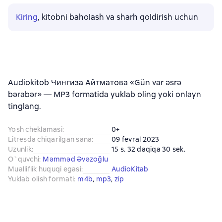
Kiring
, kitobni baholash va sharh qoldirish uchun
Audiokitob Чингиза Айтматова «Gün var əsrə
bərabər» — MP3 formatida yuklab oling yoki onlayn
tinglang.
Yosh cheklamasi
:
0+
Litresda chiqarilgan sana
:
09 fevral 2023
Uzunlik
:
15 s. 32 daqiqa 30 sek.
O`quvchi
:
Məmməd Əvəzoğlu
Mualliflik huquqi egasi
:
AudioKitab
Yuklab olish formati
:
m4b
, 
mp3
, 
zip