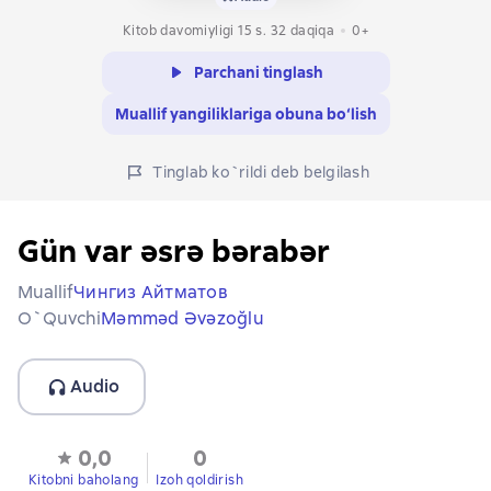
Kitob davomiyligi 15 s. 32 daqiqa
0+
Parchani tinglash
Muallif yangiliklariga obuna bo‘lish
Tinglab ko`rildi deb belgilash
Gün var əsrə bərabər
Muallif
Чингиз Айтматов
O`quvchi
Məmməd Əvəzoğlu
Audio
0,0
0
Kitobni baholang
Izoh qoldirish