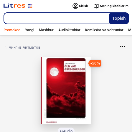
Kirish
Mening kitoblarim
Topish
Promokod
Yangi
Mashhur
Audiokitoblar
Komikslar va vebtunlar
Mo
Чингиз Айтматов
−50%
Audio