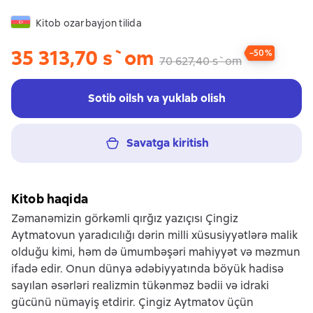
Kitob ozarbayjon tilida
35 313,70 s`om
−50%
70 627,40 s`om
Sotib oilsh va yuklab olish
Savatga kiritish
Kitob haqida
Zəmanəmizin görkəmli qırğız yazıçısı Çingiz
Aytmatovun yaradıcılığı dərin milli xüsusiyyətlərə malik
olduğu kimi, həm də ümumbəşəri mahiyyət və məzmun
ifadə edir. Onun dünya ədəbiyyatında böyük hadisə
sayılan əsərləri realizmin tükənməz bədii və idraki
gücünü nümayiş etdirir. Çingiz Aytmatov üçün