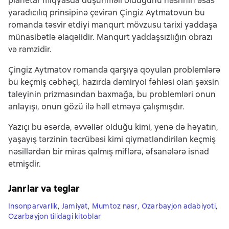
planetar miqyasda düşünməli olduğunu nəsrinin əsas
yaradıcılıq prinsipinə çevirən Çingiz Aytmatovun bu
romanda təsvir etdiyi manqurt mövzusu tarixi yaddaşa
münasibətlə əlaqəlidir. Manqurt yaddaşsızlığın obrazı
və rəmzidir.
Çingiz Aytmatov romanda qarşıya qoyulan problemlərə
bu keçmiş cəbhəçi, hazırda dəmiryol fəhləsi olan şəxsin
taleyinin prizmasından baxmağa, bu problemləri onun
anlayışı, onun gözü ilə həll etməyə çalışmışdır.
Yazıçı bu əsərdə, əvvəllər olduğu kimi, yenə də həyatın,
yaşayış tərzinin təcrübəsi kimi qiymətləndirilən keçmiş
nəsillərdən bir miras qalmış miflərə, əfsanələrə isnad
etmişdir.
Janrlar va teglar
Insonparvarlik
,
Jamiyat
,
Mumtoz nasr
,
Ozarbayjon adabiyoti
,
Ozarbayjon tilidagi kitoblar