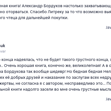
ная книга! Александр Бордуков настолько захватывающе
о оторваться. Спасибо Литреку за то что возможно выя
ого чтеца для дальнейшей покупки.
Ja
huk
nvar
 конца надеялась, что не будет такого грустного конца, х
.. Очень хорошая книга, конечно же, великолепная! А в
а Бордукова так вообще шедевр! Но бедная бедная Не
сех её добрых друзей и наказание по заслугам всех недр
жертвы, не согласна я с автором, несправедливо это... П
ьной книги надолго засели во мне очень грустные мысл
Ja