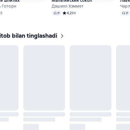
ми шпилях
Мальтийский сокол
Лавк
 Готорн
Дэшилл Хэммет
Чарл
Audio
Audio
ий рейтинг 4,7 на основе 15 оценок
15
Средний рейтинг 4,2 на основе 84 оце
4,2
84
tob bilan tinglashadi