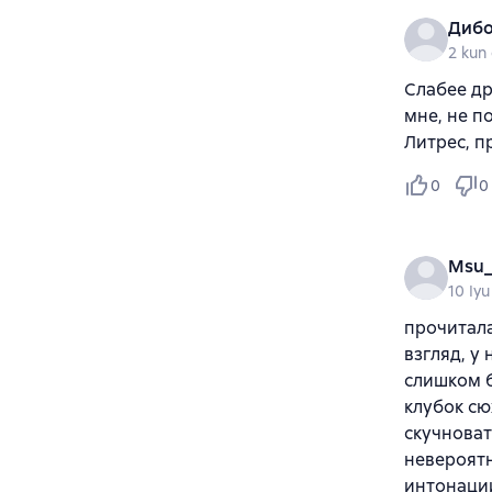
Дибо
2 kun 
Слабее др
мне, не п
Литрес, п
0
0
Msu_
10 Iyu
прочитала
взгляд, у
слишком б
клубок сю
скучноват
невероятн
интонации