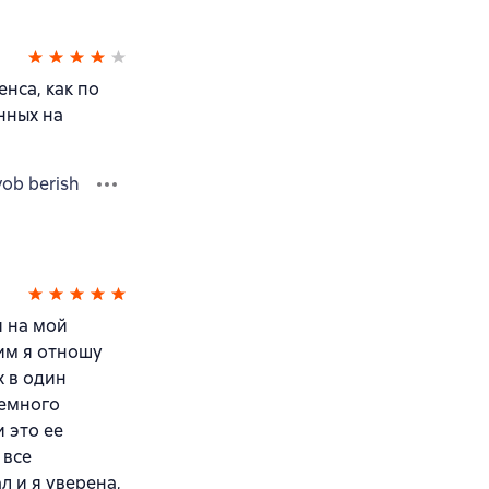
енса, как по
нных на
vob berish
и на мой
ним я отношу
 в один
немного
 это ее
 все
 и я уверена,