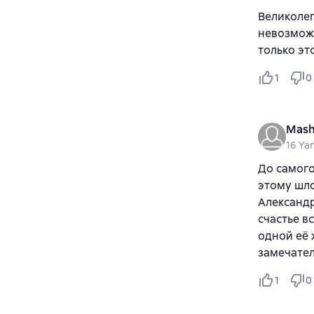
Великолеп
невозможн
только эт
1
0
Mas
16 Ya
До самого
этому шло
Александр
счастье в
одной её 
замечател
1
0