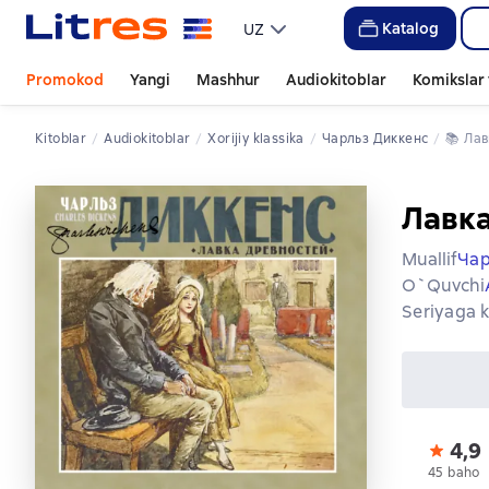
Katalog
UZ
Promokod
Yangi
Mashhur
Audiokitoblar
Komikslar 
Kitoblar
Audiokitoblar
xorijiy klassika
Чарльз Диккенс
📚 
Ла
Лавка
Muallif
Чар
O`quvchi
Seriyaga k
4,9
45 baho