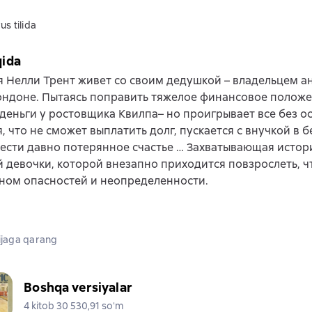
us tilida
qida
 Нелли Трент живет со своим дедушкой – владельцем а
ондоне. Пытаясь поправить тяжелое финансовое положе
деньги у ростовщика Квилпа– но проигрывает все без ос
, что не сможет выплатить долг, пускается с внучкой в б
ести давно потерянное счастье … Захватывающая истор
 девочки, которой внезапно приходится повзрослеть, ч
ном опасностей и неопределенности.
jaga qarang
Boshqa versiyalar
4 kitob 30 530,91 soʻm