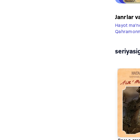
Janrlar v
Hayot ma'no
Qahramonnin
seriyasi