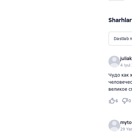
Sharhlar
Dastlab 
julia
4 Iyul
Чудо как 
человечес
великое с
6
0
myto
29 Ya