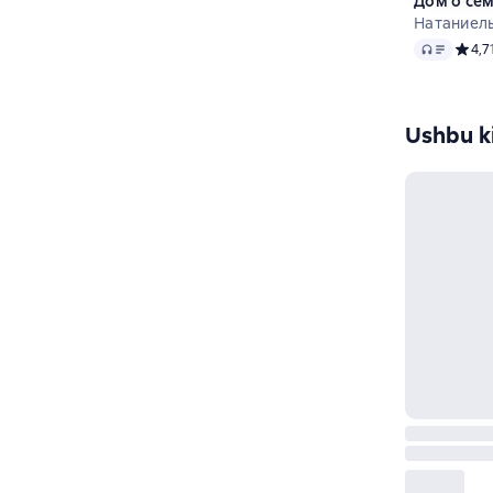
Дом о се
Натаниель
Audio
Средн
4,7
Ushbu ki