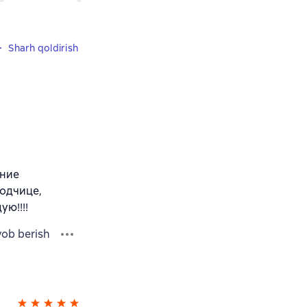
Sharh qoldirish
ание
водчице,
ю!!!!
vob berish