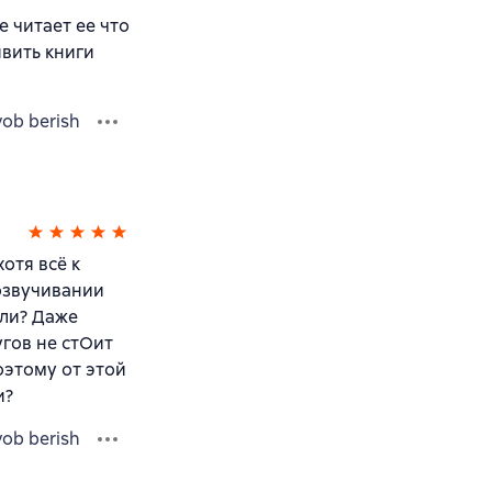
 читает ее что
вить книги
vob berish
отя всё к
 озвучивании
лли? Даже
угов не стОит
оэтому от этой
и?
vob berish