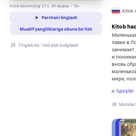
Kitob davomiyligi 27 s. 29 daqiqa
16+
Kitob r
Parchani tinglash
Kitob ha
Muallif yangiliklariga obuna bo‘lish
Маленькая
лавки в Л
Tinglab ko`rildi deb belgilash
занимает 
и понимая
вновь обр
маленькой
мире, пол
Spoyler
Mundari