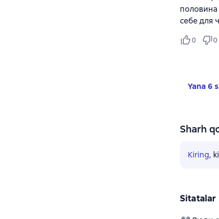
половина 
себе для 
0
0
Yana 6 s
Sharh qo
Kiring
, 
Sitatalar