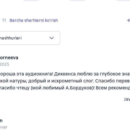
,
11 sharhlar
11
Barcha sharhlarni ko'rish
mashhurlari
korneeva
 2025
хороша эта аудиокнига! Диккенса люблю за глубокое зн
кой натуры, добрый и искрометный слог. Спасибо пере
пасибо чтецу (мой любимый А.Бордуков)! Всем рекоменду
Ja
n
nvar