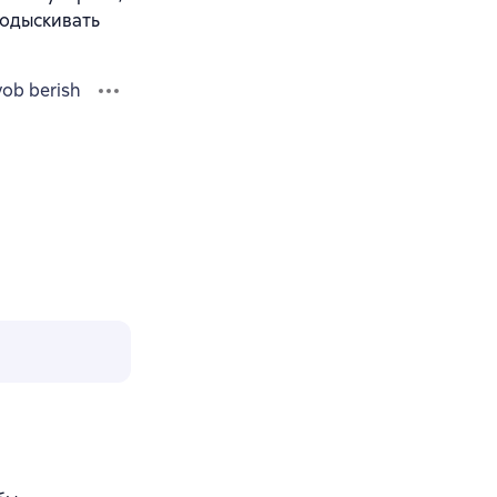
подыскивать
vob berish