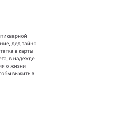
нтикварной
ние, дед тайно
татка в карты
ега, в надежде
ия о жизни
тобы выжить в