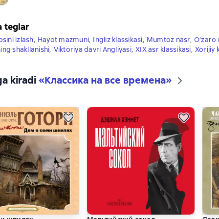
a teglar
sini izlash
,
Hayot mazmuni
,
Ingliz klassikasi
,
Mumtoz nasr
,
O‘zaro
g shakllanishi
,
Viktoriya davri Angliyasi
,
XIX asr klassikasi
,
Xorijiy 
ga kiradi
«
Классика на все времена
»