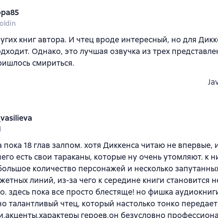
ра85
oldin
угих книг автора. И чтец вроде интересный, но для Дикк
одходит. Однако, это лучшая озвучка из трех представле
ришлось смириться.
Ja
vasilieva
l
 пока 18 глав залпом. хотя Диккенса читаю не впервые, 
 него есть свои тараканы, которые ну очень утомляют. к 
ольшое количество персонажей и несколько запутанных
жетных линий, из-за чего к середине книги становится 
о. здесь пока все просто блестяще! но фишка аудиокниги
о талантливый чтец, который настолько тонко передает
,акценты,характеры героев,он безусловно профессионал