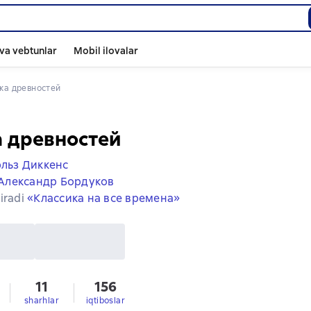
va vebtunlar
Mobil ilovalar
вка древностей
 древностей
льз Диккенс
Александр Бордуков
iradi
«Классика на все времена»
11
156
sharhlar
iqtiboslar