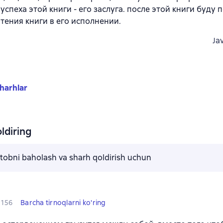
успеха этой книги - его заслуга. после этой книги буду 
чтения книги в его исполнении.
Ja
harhlar
ldiring
kitobni baholash va sharh qoldirish uchun
156
Barcha tirnoqlarni ko'ring