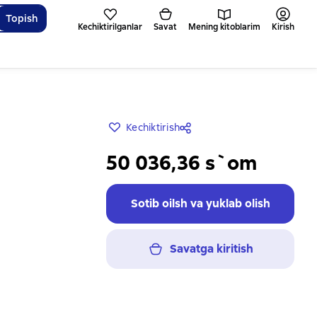
Topish
Kechiktirilganlar
Savat
Mening kitoblarim
Kirish
Kechiktirish
50 036,36 s`om
Sotib oilsh va yuklab olish
Savatga kiritish