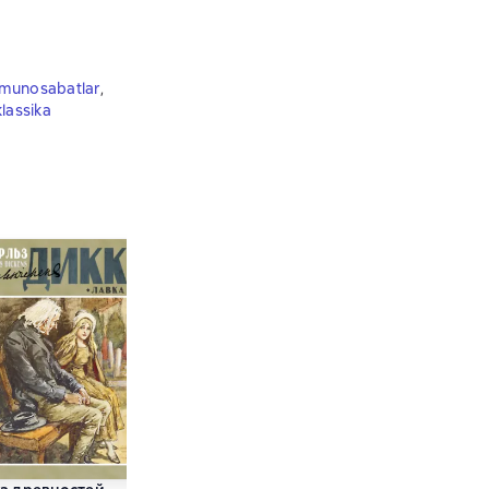
 munosabatlar
,
klassika