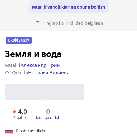
Muallif yangiliklariga obuna bo‘lish
Tinglab ko`rildi deb belgilash
Eksklyuziv
Земля и вода
Muallif
Александр Грин
O`quvchi
Наталья Беляева
4,0
0
6 baho
Izoh qoldirish
Kitob rus tilida