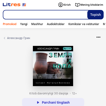
Kirish
Mening kitoblarim
Topish
Promokod
Yangi
Mashhur
Audiokitoblar
Komikslar va vebtunlar
Mo
Александр Грин
Kitob davomiyligi 30 daqiqa
12+
Parchani tinglash