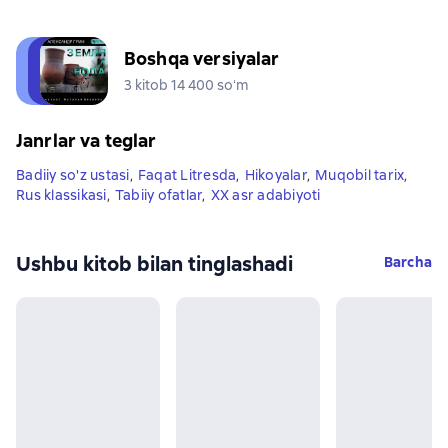
Boshqa versiyalar
3 kitob 14 400 soʻm
Janrlar va teglar
Badiiy so'z ustasi
,
Faqat Litresda
,
Hikoyalar
,
Muqobil tarix
,
Rus klassikasi
,
Tabiiy ofatlar
,
XX asr adabiyoti
Ushbu kitob bilan tinglashadi
Barcha