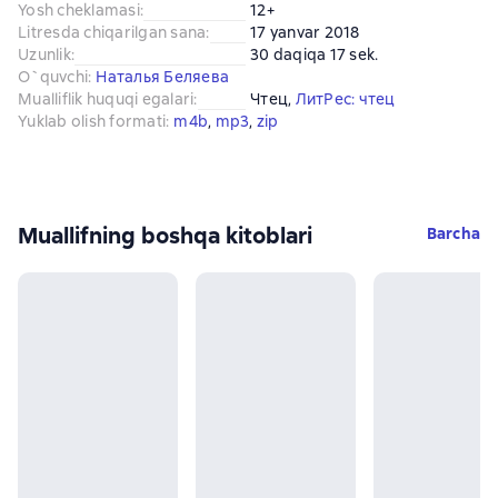
Yosh cheklamasi
:
12+
Litresda chiqarilgan sana
:
17 yanvar 2018
Uzunlik
:
30 daqiqa 17 sek.
O`quvchi
:
Наталья Беляева
Mualliflik huquqi egalari
:
Чтец
, 
ЛитРес: чтец
Yuklab olish formati
:
m4b
, 
mp3
, 
zip
Muallifning boshqa kitoblari
Barcha