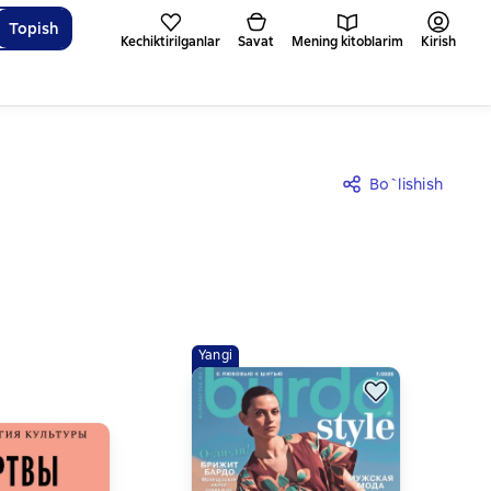
Topish
Kechiktirilganlar
Savat
Mening kitoblarim
Kirish
Bo`lishish
Yangi