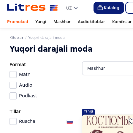
Katalog
UZ
Promokod
Yangi
Mashhur
Audiokitoblar
Komikslar 
Kitoblar
Yuqori darajali moda
Yuqori darajali moda
Format
Mashhur
Matn
Audio
Podkast
Tillar
Yangi
Ruscha