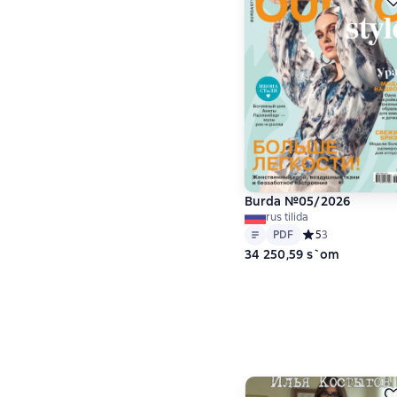
Burda №05/2026
rus tilida
Matn
PDF
PDF
Средний рейтинг 
5
3
34 250,59 s`om