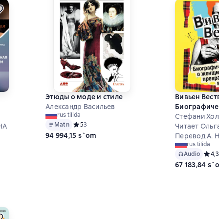
Этюды о моде и стиле
Вивьен Вест
Александр Васильев
Биографиче
rus tilida
женщине, к
Стефани Хол
Matn
Средний рейтинг 5 на основе 3 оценок
5
3
НА
превратила 
Читает Ольг
94 994,15 s`om
высокую мо
Перевод А. 
 на основе 0 оценок
rus tilida
Audio
Средн
4,3
67 183,84 s`