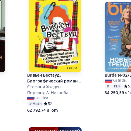
Вивьен Вествуд.
Burda №02/
rus tilida
Биографический роман о
Matn
PDF
PDF
Сред
5
женщине, которая
Стефани Холден
34 250,59 s
превратила панк в
Перевод А. Нетреба
rus tilida
высокую моду
на основе 0 оценок
Matn
Средний рейтинг 5 на основе 2 оценок
5
2
62 792,74 s`om