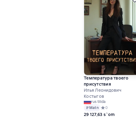
Температура твоего
присутствия
Илья Леонидович
Костыгов
rus tilida
Matn
Средний рейтинг 0 
0
29 127,63 s`om