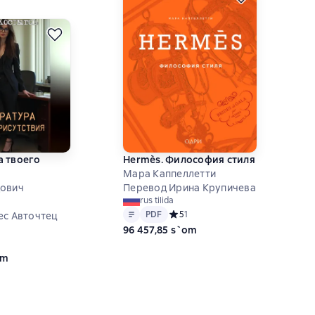
а твоего
Hermès. Философия стиля
Мара Каппеллетти
дович
Перевод Ирина Крупичева
rus tilida
Matn
PDF
PDF
Средний рейтинг 5 на основе 1 оц
5
1
ес Авточтец
96 457,85 s`om
ий рейтинг 0 на основе 0 оценок
om