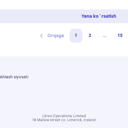
Yana ko`rsatish
1
2
...
15
Orqaga
shlash siyosati
Litres Operations Limited
18 Mallow street co. Limerick, Ireland