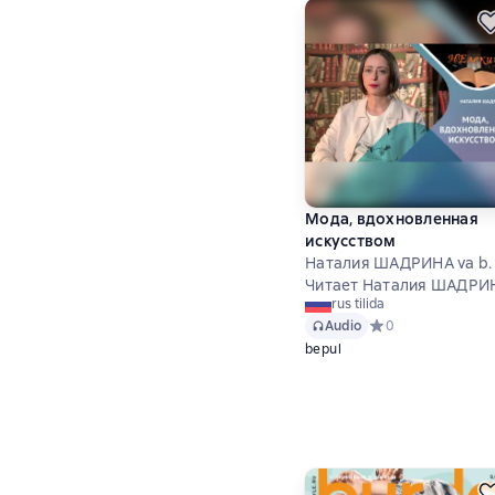
Мода, вдохновленная
искусством
Наталия ШАДРИНА va b.
Читает Наталия ШАДРИ
rus tilida
Audio
Средний рейтинг 0
0
bepul