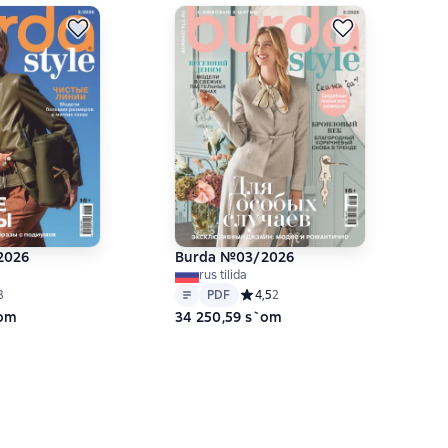
2026
Burda №03/2026
rus tilida
Matn
PDF
ний рейтинг 5 на основе 3 оценок
3
PDF
Средний рейтинг 4,5 на основе 2 
4,5
2
`om
34 250,59 s`om