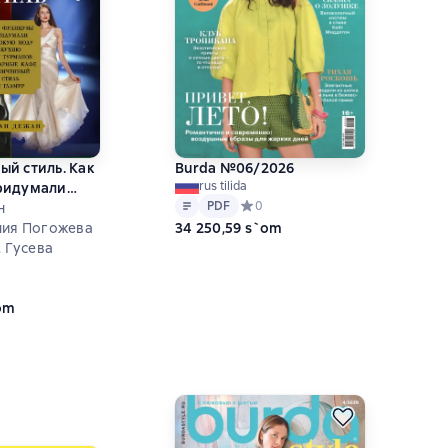
й стиль. Как
Burda №06/2026
rus tilida
ридумали
Matn
PDF
PDF
Средний рейтинг 0 на основе 0 оц
0
ду
н
34 250,59 s`om
ния Погожева
. Гусева
ий рейтинг 0 на основе 0 оценок
`om