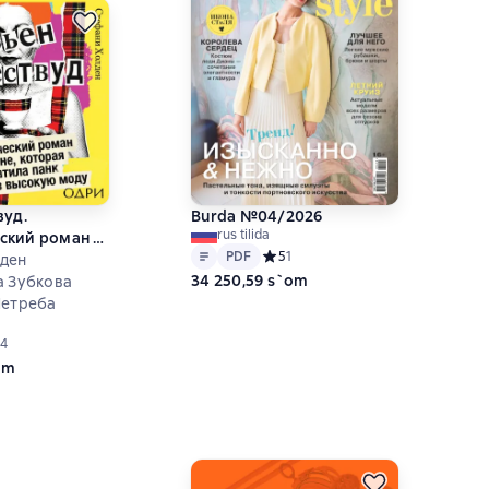
вуд.
Burda №04/2026
rus tilida
ский роман о
Matn
PDF
PDF
Средний рейтинг 5 на основе 1 оц
5
1
оторая
ден
34 250,59 s`om
панк в
а Зубкова
ду
Нетреба
ий рейтинг 4,3 на основе 4 оценок
4
om