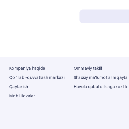
Kompaniya haqida
Ommaviy taklif
Qo`llab -quvvatlash markazi
Shaxsiy ma'lumotlarni qayta i
Qaytarish
Havola qabul qilishga rozilik
Mobil ilovalar