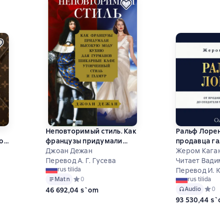
Неповторимый стиль. Как
Ральф Лорен
о
французы придумали
продавца га
высокую моду
Джоан Дежан
создателя 
Жером Кага
Перевод А. Г. Гусева
империи
Читает Вади
rus tilida
Перевод И. 
Matn
Средний рейтинг 0 на основе 0 оценок
0
rus tilida
Audio
Средн
0
46 692,04 s`om
 на основе 2 оценок
93 530,44 s