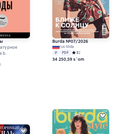
ы
Burda №07/2026
rus tilida
ратурное
Matn
PDF
PDF
Средний рейтинг 3 на основе 2 оц
3
2
 b.
34 250,59 s`om
дний рейтинг 0 на основе 0 оценок
0