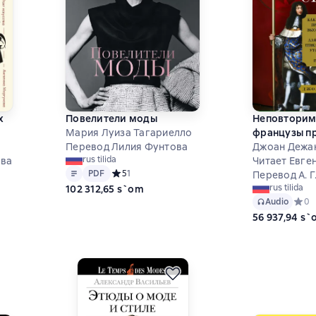
х
Повелители моды
Неповторимы
Мария Луиза Тагариелло
французы п
Перевод Лилия Фунтова
высокую мо
Джоан Дежа
rus tilida
ова
Читает Евге
Matn
PDF
PDF
Средний рейтинг 5 на основе 1 оценок
5
1
Перевод А. Г
на основе 1 оценок
rus tilida
102 312,65 s`om
Audio
Средн
0
56 937,94 s