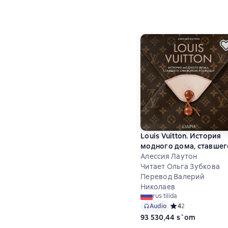
Louis Vuitton. История
модного дома, ставшег
символом роскоши
Алессия Лаутон
Читает Ольга Зубкова
Перевод Валерий
Николаев
rus tilida
Audio
Средний рейтинг 4
4
2
93 530,44 s`om