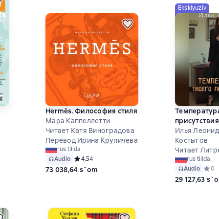
Eksklyuziv
Hermès. Философия стиля
Температур
Мара Каппеллетти
присутствия
5 на основе 3 оценок
Читает Катя Виноградова
Илья Леони
Перевод Ирина Крупичева
Костыгов
rus tilida
Читает Литр
Audio
Средний рейтинг 4,5 на основе 4 оценок
4,5
4
rus tilida
Audio
Средн
0
73 038,64 s`om
29 127,63 s`