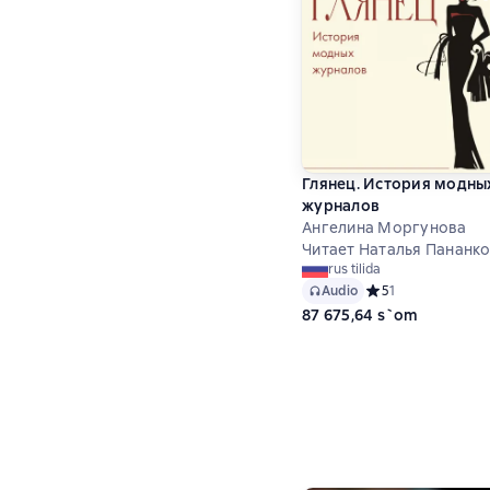
Глянец. История модны
журналов
Ангелина Моргунова
Читает Наталья Пананк
rus tilida
Audio
Средний рейтинг 5 
5
1
87 675,64 s`om