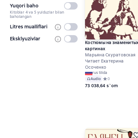
Yuqori baho
Tanlanmagan
Kitoblar 4 va 5 yulduzlar bilan
baholangan
Litres mualliflari
Tanlanmagan
Eksklyuzivlar
Tanlanmagan
Костюмы на знамениты
картинах
Марьяна Скуратовская
Читает Екатерина
Осоченко
rus tilida
Audio
Средний рейтинг 0
0
73 038,64 s`om