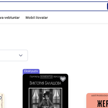
va vebtunlar
Mobil ilovalar
Eksklyuziv