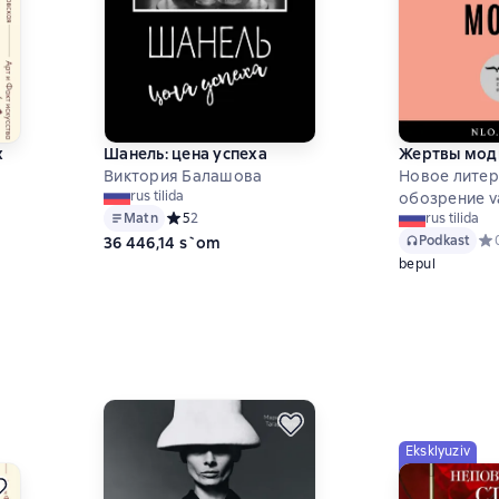
х
Шанель: цена успеха
Жертвы мод
Виктория Балашова
Новое лите
rus tilida
обозрение va
Matn
Средний рейтинг 5 на основе 2 оценок
5
2
rus tilida
Podkast
Сре
36 446,14 s`om
bepul
 на основе 0 оценок
Eksklyuziv