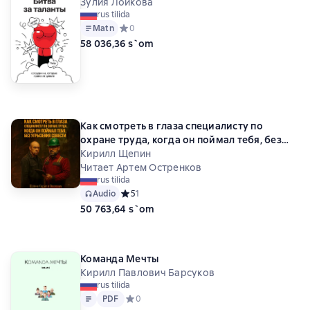
Зулия Лоикова
rus tilida
Matn
Средний рейтинг 0 на основе 0 оценок
0
58 036,36 s`om
Как смотреть в глаза специалисту по
охране труда, когда он поймал тебя, без
угрызения совести
Кирилл Щепин
Читает Артем Остренков
rus tilida
Audio
Средний рейтинг 5 на основе 1 оценок
5
1
50 763,64 s`om
Команда Мечты
Кирилл Павлович Барсуков
rus tilida
Matn
PDF
PDF
Средний рейтинг 0 на основе 0 оценок
0