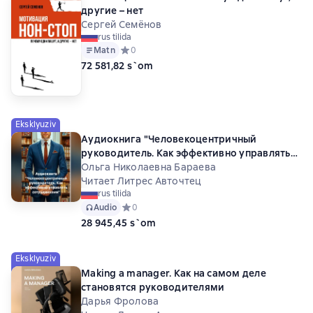
другие – нет
Сергей Семёнов
rus tilida
Matn
Средний рейтинг 0 на основе 0 оценок
0
72 581,82 s`om
Eksklyuziv
Аудиокнига "Человекоцентричный
руководитель. Как эффективно управлять
сотрудниками"
Ольга Николаевна Бараева
Читает Литрес Авточтец
rus tilida
Audio
Средний рейтинг 0 на основе 0 оценок
0
28 945,45 s`om
Eksklyuziv
Making a manager. Как на самом деле
становятся руководителями
Дарья Фролова