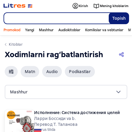
Kirish
Mening kitoblarim
Topish
Promokod
Yangi
Mashhur
Audiokitoblar
Komikslar va vebtunlar
Mo
Kitoblar
Xodimlarni rag‘batlantirish
Matn
Audio
Podkastlar
Mashhur
Исполнение: Система достижения целей
Ларри Боссиди va b.
Перевод Т. Таланова
rus tilida