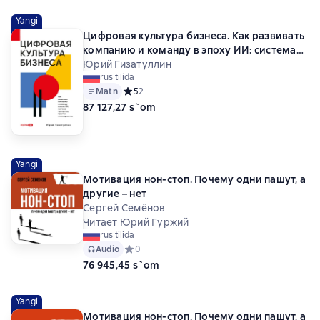
Yangi
Цифровая культура бизнеса. Как развивать
компанию и команду в эпоху ИИ: система
принципов, практик и инструментов
Юрий Гизатуллин
rus tilida
Matn
Средний рейтинг 5 на основе 2 оценок
5
2
87 127,27 s`om
Yangi
Мотивация нон-стоп. Почему одни пашут, а
другие – нет
Сергей Семёнов
Читает Юрий Гуржий
rus tilida
Audio
Средний рейтинг 0 на основе 0 оценок
0
76 945,45 s`om
Yangi
Мотивация нон-стоп. Почему одни пашут, а