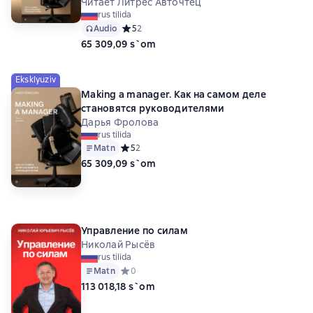
Читает Литрес Авточтец
rus tilida
Audio
Средний рейтинг 5 на основе 2 оценок
5
2
65 309,09 s`om
Eksklyuziv
Making a manager. Как на самом деле
становятся руководителями
Дарья Фролова
rus tilida
Matn
Средний рейтинг 5 на основе 2 оценок
5
2
65 309,09 s`om
Управление по силам
Николай Рысёв
rus tilida
Matn
Средний рейтинг 0 на основе 0 оценок
0
113 018,18 s`om