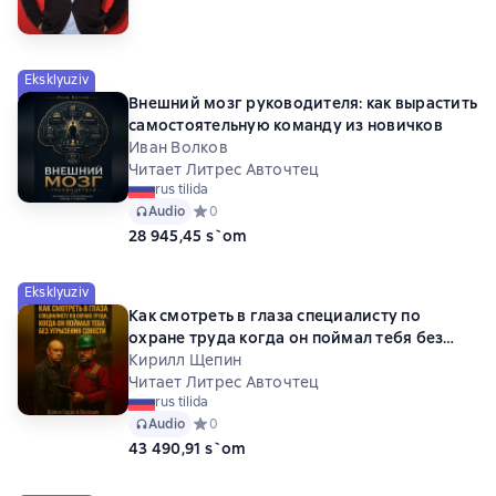
Eksklyuziv
Внешний мозг руководителя: как вырастить
самостоятельную команду из новичков
Иван Волков
Читает Литрес Авточтец
rus tilida
Audio
Средний рейтинг 0 на основе 0 оценок
0
28 945,45 s`om
Eksklyuziv
Как смотреть в глаза специалисту по
охране труда когда он поймал тебя без
угрызения совести
Кирилл Щепин
Читает Литрес Авточтец
rus tilida
Audio
Средний рейтинг 0 на основе 0 оценок
0
43 490,91 s`om