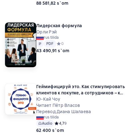
88 581,82 s`om
Лидерская формула
Орли Рэй
rus tilida
Matn
PDF
PDF
Средний рейтинг 0 на основе 0 оценок
0
43 490,91 s`om
Геймифицируй это. Как стимулировать
клиентов к покупке, а сотрудников – к
работе
Ю-Кай Чоу
Читает Пётр Власов
Перевод Диана Шалаева
rus tilida
Audio
Средний рейтинг 4,7 на основе 9 оценок
4,7
9
62 400 s`om