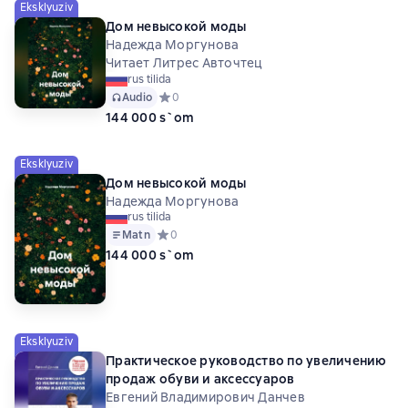
Eksklyuziv
Дом невысокой моды
Надежда Моргунова
Читает Литрес Авточтец
rus tilida
Audio
Средний рейтинг 0 на основе 0 оценок
0
144 000 s`om
Eksklyuziv
Дом невысокой моды
Надежда Моргунова
rus tilida
Matn
Средний рейтинг 0 на основе 0 оценок
0
144 000 s`om
Eksklyuziv
Практическое руководство по увеличению
продаж обуви и аксессуаров
Евгений Владимирович Данчев