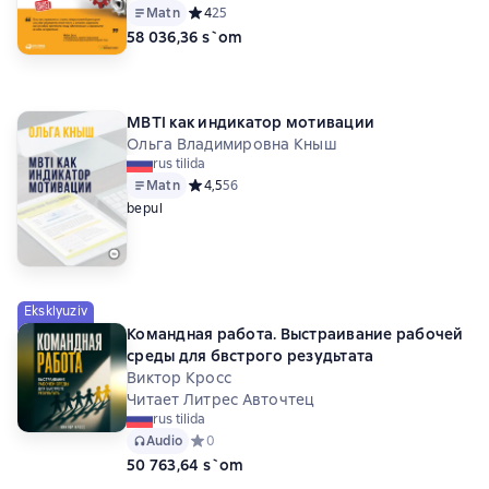
Matn
Средний рейтинг 4 на основе 25 оценок
4
25
58 036,36 s`om
MBTI как индикатор мотивации
Ольга Владимировна Кныш
rus tilida
Matn
Средний рейтинг 4,5 на основе 56 оценок
4,5
56
bepul
Eksklyuziv
Командная работа. Выстраивание рабочей
среды для бвстрого резудьтата
Виктор Кросс
Читает Литрес Авточтец
rus tilida
Audio
Средний рейтинг 0 на основе 0 оценок
0
50 763,64 s`om