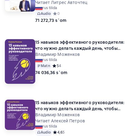
Читает Литрес Авточтец
rus tilida
Audio
Средний рейтинг 0 на основе 0 оценок
0
71 272,73 s`om
15 навыков эффективного руководителя:
что нужно делать каждый день, чтобы
добиться сверхрезультата
Владимир Моженков
rus tilida
Matn
Средний рейтинг 5 на основе 4 оценок
5
4
74 036,36 s`om
15 навыков эффективного руководителя:
что нужно делать каждый день, чтобы
добиться сверхрезультата
Владимир Моженков
Читает Алексей Петров
rus tilida
Audio
Средний рейтинг 4,6 на основе 5 оценок
4,6
5