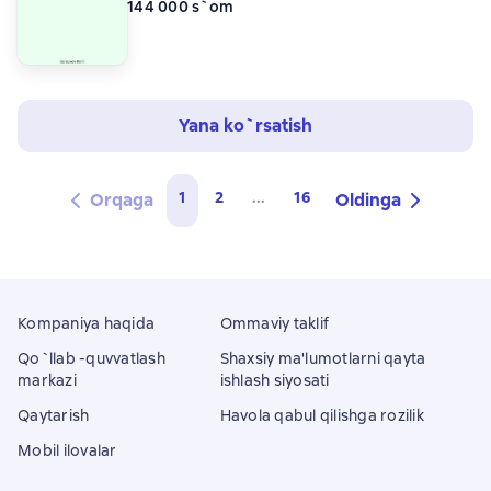
144 000 s`om
Yana ko`rsatish
1
2
...
16
Orqaga
Oldinga
Kompaniya haqida
Ommaviy taklif
Qo`llab -quvvatlash
Shaxsiy ma'lumotlarni qayta
markazi
ishlash siyosati
Qaytarish
Havola qabul qilishga rozilik
Mobil ilovalar