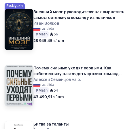
Eksklyuziv
Внешний мозг руководителя: как вырастить
самостоятельную команду из новичков
Иван Волков
rus tilida
Matn
Средний рейтинг 5 на основе 6 оценок
5
6
28 945,45 s`om
Почему сильные уходят первыми. Как
собственнику разглядеть эрозию команды
и остановить её
Алексей Семенцов va b.
rus tilida
Matn
Средний рейтинг 5 на основе 4 оценок
5
4
43 490,91 s`om
Битва за таланты