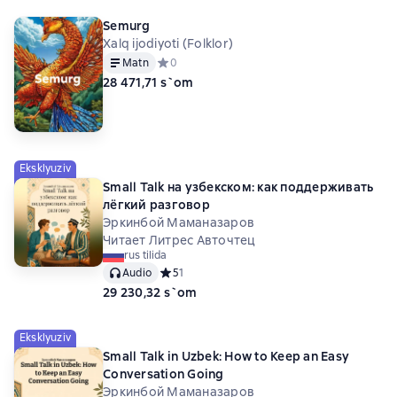
Semurg
Xalq ijodiyoti (Folklor)
Matn
Средний рейтинг 0 на основе 0 оценок
0
28 471,71 s`om
Eksklyuziv
Small Talk на узбекском: как поддерживать
лёгкий разговор
Эркинбой Маманазаров
Читает Литрес Авточтец
rus tilida
Audio
Средний рейтинг 5 на основе 1 оценок
5
1
29 230,32 s`om
Eksklyuziv
Small Talk in Uzbek: How to Keep an Easy
Conversation Going
Эркинбой Маманазаров