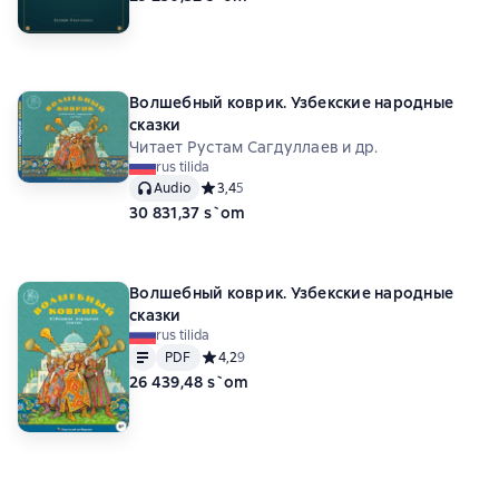
Волшебный коврик. Узбекские народные
сказки
Читает Рустам Сагдуллаев и др.
rus tilida
Audio
Средний рейтинг 3,4 на основе 5 оценок
3,4
5
30 831,37 s`om
Волшебный коврик. Узбекские народные
сказки
rus tilida
Matn
PDF
PDF
Средний рейтинг 4,2 на основе 9 оценок
4,2
9
26 439,48 s`om