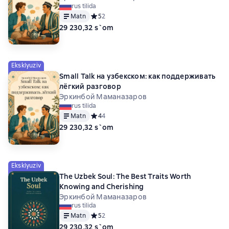
rus tilida
Matn
Средний рейтинг 5 на основе 2 оценок
5
2
29 230,32 s`om
Eksklyuziv
Small Talk на узбекском: как поддерживать
лёгкий разговор
Эркинбой Маманазаров
rus tilida
Matn
Средний рейтинг 4 на основе 4 оценок
4
4
29 230,32 s`om
Eksklyuziv
The Uzbek Soul: The Best Traits Worth
Knowing and Cherishing
Эркинбой Маманазаров
rus tilida
Matn
Средний рейтинг 5 на основе 2 оценок
5
2
29 230,32 s`om