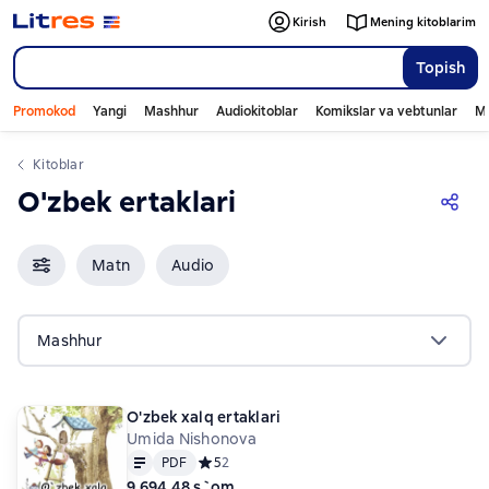
Kirish
Mening kitoblarim
Topish
Promokod
Yangi
Mashhur
Audiokitoblar
Komikslar va vebtunlar
Mo
Kitoblar
O'zbek ertaklari
Matn
Audio
Mashhur
O'zbek xalq ertaklari
Umida Nishonova
Matn
PDF
PDF
Средний рейтинг 5 на основе 2 оценок
5
2
9 694,48 s`om