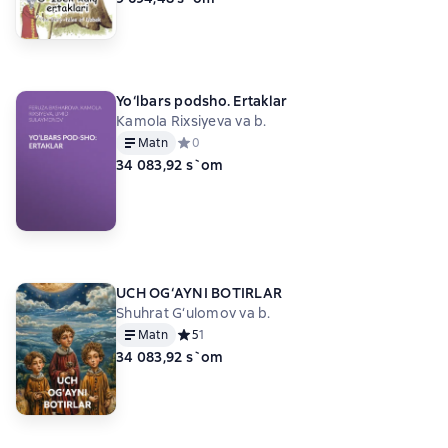
Yo‘lbars podsho. Ertaklar
Kamola Rixsiyeva va b.
Matn
Средний рейтинг 0 на основе 0 оценок
0
34 083,92 s`om
UCH OG‘AYNI BOTIRLAR
Shuhrat G‘ulomov va b.
Matn
Средний рейтинг 5 на основе 1 оценок
5
1
34 083,92 s`om