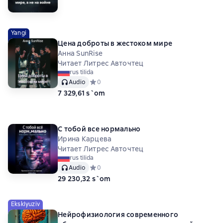
Yangi
Цена доброты в жестоком мире
Анна SunRise
Читает Литрес Авточтец
rus tilida
Audio
Средний рейтинг 0 на основе 0 оценок
0
7 329,61 s`om
С тобой все нормально
Ирина Карцева
Читает Литрес Авточтец
rus tilida
Audio
Средний рейтинг 0 на основе 0 оценок
0
29 230,32 s`om
Eksklyuziv
Нейрофизиология современного