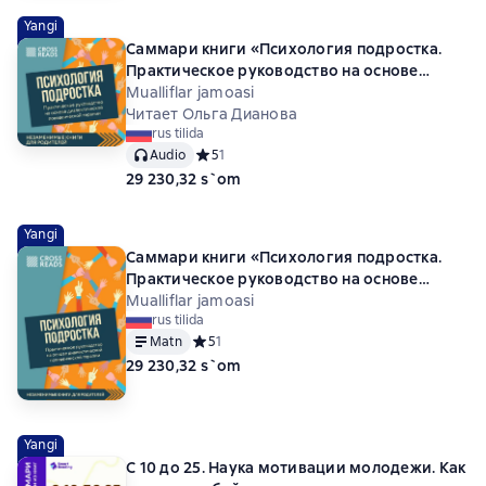
Yangi
Саммари книги «Психология подростка.
Практическое руководство на основе
диалектической поведенческой терапии»
Mualliflar jamoasi
Читает Ольга Дианова
rus tilida
Audio
Средний рейтинг 5 на основе 1 оценок
5
1
29 230,32 s`om
Yangi
Саммари книги «Психология подростка.
Практическое руководство на основе
диалектической поведенческой терапии»
Mualliflar jamoasi
rus tilida
Matn
Средний рейтинг 5 на основе 1 оценок
5
1
29 230,32 s`om
Yangi
С 10 до 25. Наука мотивации молодежи. Как