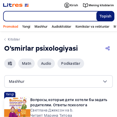
Kirish
Mening kitoblarim
Topish
Promokod
Yangi
Mashhur
Audiokitoblar
Komikslar va vebtunlar
Mo
Kitoblar
O'smirlar psixologiyasi
Matn
Audio
Podkastlar
Mashhur
Yangi
Вопросы, которые дети хотели бы задать
родителям. Ответы психолога
Светлана Джексон va b.
Читает Марина Титова