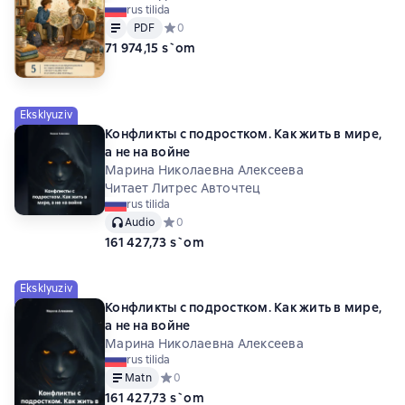
rus tilida
Matn
PDF
PDF
Средний рейтинг 0 на основе 0 оценок
0
71 974,15 s`om
Eksklyuziv
Конфликты с подростком. Как жить в мире,
а не на войне
Марина Николаевна Алексеева
Читает Литрес Авточтец
rus tilida
Audio
Средний рейтинг 0 на основе 0 оценок
0
161 427,73 s`om
Eksklyuziv
Конфликты с подростком. Как жить в мире,
а не на войне
Марина Николаевна Алексеева
rus tilida
Matn
Средний рейтинг 0 на основе 0 оценок
0
161 427,73 s`om