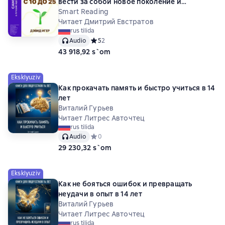
вести за собой новое поколение и
облегчить себе жизнь. Дэвид Игер.
Smart Reading
Саммари
Читает Дмитрий Евстратов
rus tilida
Audio
Средний рейтинг 5 на основе 2 оценок
5
2
43 918,92 s`om
Eksklyuziv
Как прокачать память и быстро учиться в 14
лет
Виталий Гурьев
Читает Литрес Авточтец
rus tilida
Audio
Средний рейтинг 0 на основе 0 оценок
0
29 230,32 s`om
Eksklyuziv
Как не бояться ошибок и превращать
неудачи в опыт в 14 лет
Виталий Гурьев
Читает Литрес Авточтец
rus tilida