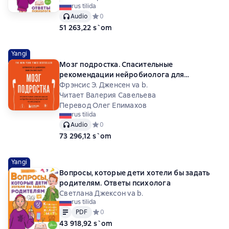
rus tilida
Audio
Средний рейтинг 0 на основе 0 оценок
0
51 263,22 s`om
Yangi
Мозг подростка. Спасительные
рекомендации нейробиолога для
родителей тинейджеров
Фрэнсис Э. Дженсен va b.
Читает Валерия Савельева
Перевод Олег Епимахов
rus tilida
Audio
Средний рейтинг 0 на основе 0 оценок
0
73 296,12 s`om
Yangi
Вопросы, которые дети хотели бы задать
родителям. Ответы психолога
Светлана Джексон va b.
rus tilida
Matn
PDF
PDF
Средний рейтинг 0 на основе 0 оценок
0
43 918,92 s`om