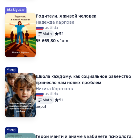
Eksklyuziv
Родители, я живой человек
Надежда Карпова
rus tilida
Matn
Средний рейтинг 5 на основе 2 оценок
5
2
55 669,80 s`om
Yangi
Школа каждому: как социальное равенство
принесло нам новых проблем
Никита Коротков
rus tilida
Matn
Средний рейтинг 5 на основе 1 оценок
5
1
bepul
Yangi
Герои манги и аниме в кабинете психолога.