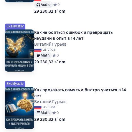
Audio
Средний рейтинг 0 на основе 0 оценок
0
29 230,32 s`om
Eksklyuziv
Как не бояться ошибок и превращать
неудачи в опыт в 14 лет
Виталий Гурьев
rus tilida
Matn
Средний рейтинг 0 на основе 0 оценок
0
29 230,32 s`om
Eksklyuziv
Как прокачать память и быстро учиться в 14
лет
Виталий Гурьев
rus tilida
Matn
Средний рейтинг 0 на основе 0 оценок
0
29 230,32 s`om