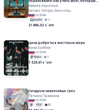
образования: как учить мозг, который
родился с гаджетом в руках
Никита Коротков
Читает Литрес Авточтец
rus tilida
Audio
Средний рейтинг 0 на основе 0 оценок
0
21 886,02 s`om
Цена доброты в жестоком мире
Анна SunRise
rus tilida
Matn
Средний рейтинг 0 на основе 0 оценок
0
7 329,61 s`om
Синдром навязчивых грез
Татьяна Травкина
rus tilida
Matn
PDF
PDF
Средний рейтинг 5 на основе 1 оценок
5
1