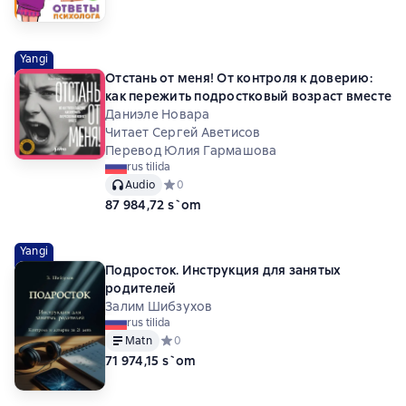
Yangi
Отстань от меня! От контроля к доверию:
как пережить подростковый возраст вместе
Даниэле Новара
Читает Сергей Аветисов
Перевод Юлия Гармашова
rus tilida
Audio
Средний рейтинг 0 на основе 0 оценок
0
87 984,72 s`om
Yangi
Подросток. Инструкция для занятых
родителей
Залим Шибзухов
rus tilida
Matn
Средний рейтинг 0 на основе 0 оценок
0
71 974,15 s`om