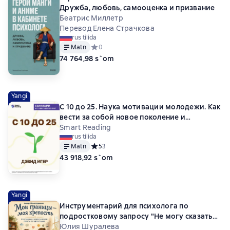
Дружба, любовь, самооценка и призвание
Беатрис Миллетр
Перевод Елена Страчкова
rus tilida
Matn
Средний рейтинг 0 на основе 0 оценок
0
74 764,98 s`om
Yangi
С 10 до 25. Наука мотивации молодежи. Как
вести за собой новое поколение и
облегчить себе жизнь. Дэвид Игер.
Smart Reading
rus tilida
Саммари
Matn
Средний рейтинг 5 на основе 3 оценок
5
3
43 918,92 s`om
Yangi
Инструментарий для психолога по
подростковому запросу "Не могу сказать
НЕТ"
Юлия Шуралева