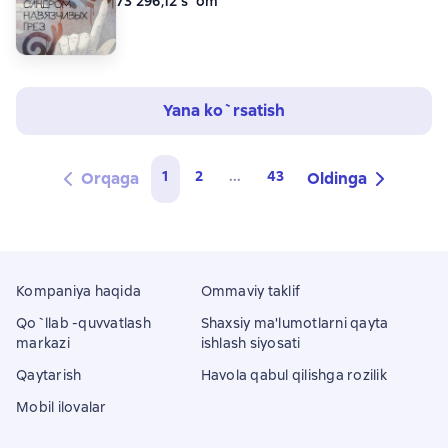
73 296,12 s`om
Yana ko`rsatish
1
2
...
43
Orqaga
Oldinga
Kompaniya haqida
Ommaviy taklif
Qo`llab -quvvatlash
Shaxsiy ma'lumotlarni qayta
markazi
ishlash siyosati
Qaytarish
Havola qabul qilishga rozilik
Mobil ilovalar