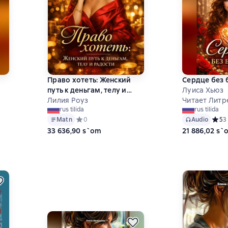
Право хотеть: Женский
Сердце без 
путь к деньгам, телу и
Луиса Хьюз
радости
Лилия Роуз
Читает Литр
rus tilida
rus tilida
ц
Matn
Средний рейтинг 0 на основе 0 оценок
0
Audio
Средн
5
3
 на основе 0 оценок
33 636,90 s`om
21 886,02 s`