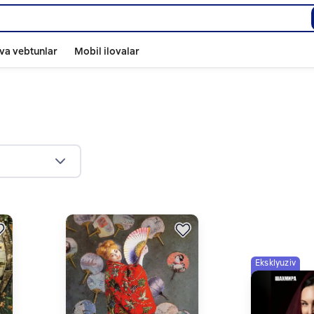
va vebtunlar
Mobil ilovalar
Eksklyuziv