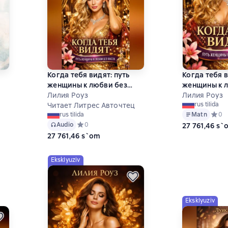
Когда тебя видят: путь
Когда тебя в
женщины к любви без
женщины к 
масок
Лилия Роуз
масок
Лилия Роуз
 на основе 1 оценок
rus tilida
Читает Литрес Авточтец
Matn
Средн
0
rus tilida
Audio
Средний рейтинг 0 на основе 0 оценок
0
27 761,46 s`
27 761,46 s`om
Eksklyuziv
Eksklyuziv