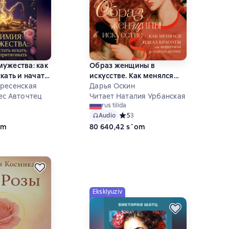
ужества: как
Образ женщины в
кать и начать
искусстве. Как менялся
ресенская
идеал красоты от
Дарья Оскин
ес Авточтец
Нефертити до Марлен
Читает Наталия Урбанская
rus tilida
Дитрих
ий рейтинг 0 на основе 0 оценок
Audio
Средний рейтинг 5 на основе 3 оце
5
3
om
80 640,42 s`om
Eksklyuziv