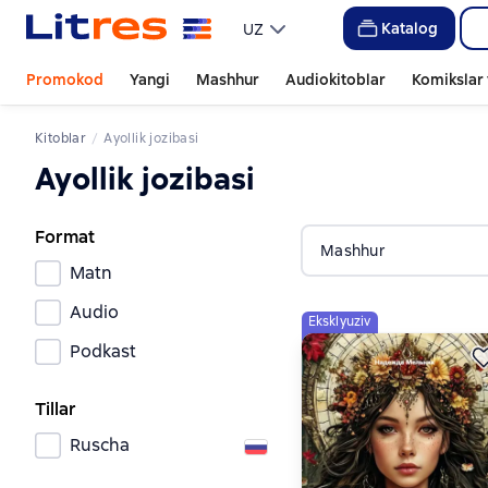
Katalog
UZ
Promokod
Yangi
Mashhur
Audiokitoblar
Komikslar 
Kitoblar
Ayollik jozibasi
Ayollik jozibasi
Format
Mashhur
Matn
Audio
Eksklyuziv
Podkast
Tillar
Ruscha