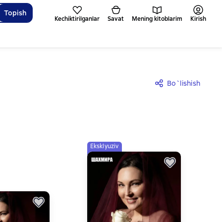
Topish
Kechiktirilganlar
Savat
Mening kitoblarim
Kirish
Bo`lishish
Eksklyuziv