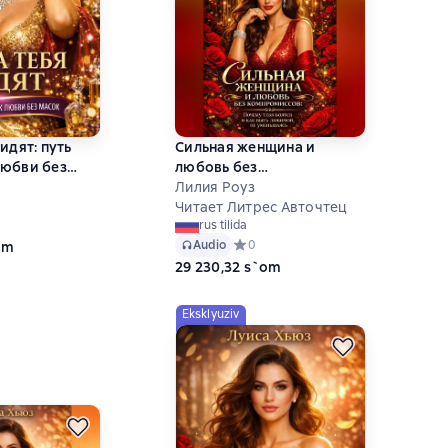
идят: путь
Сильная женщина и
любви без
любовь без
компромиссов: Почему
Лилия Роуз
тебя боятся и как быть
Читает Литрес Авточтец
ий рейтинг 0 на основе 0 оценок
rus tilida
любимой, не уменьшаясь
Audio
Средний рейтинг 0 на основе 0 оце
0
om
29 230,32 s`om
Eksklyuziv