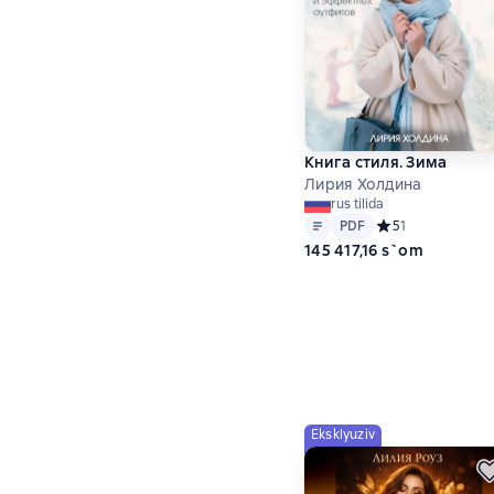
Книга стиля. Зима
Лирия Холдина
rus tilida
Matn
PDF
PDF
Средний рейтинг 5
5
1
145 417,16 s`om
Eksklyuziv