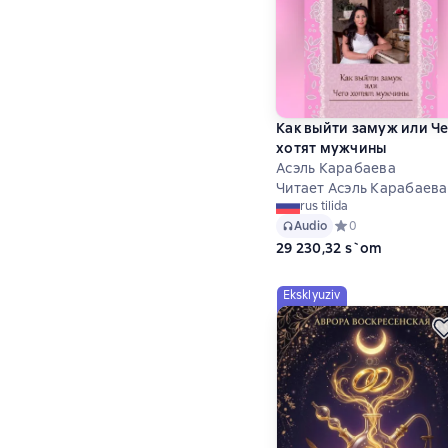
Как выйти замуж или Ч
хотят мужчины
Асэль Карабаева
Читает Асэль Карабаева
rus tilida
Audio
Средний рейтинг 0
0
29 230,32 s`om
Eksklyuziv