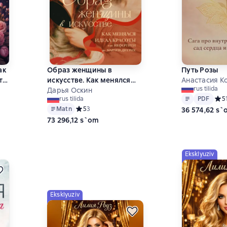
ак
Образ женщины в
Путь Розы
ть
искусстве. Как менялся
Анастасия К
rus tilida
идеал красоты от
Дарья Оскин
Matn
PDF
PDF
Сред
5
rus tilida
Нефертити до Марлен
на основе 0 оценок
Matn
Средний рейтинг 5 на основе 3 оценок
5
3
36 574,62 s
Дитрих
73 296,12 s`om
Eksklyuziv
Eksklyuziv