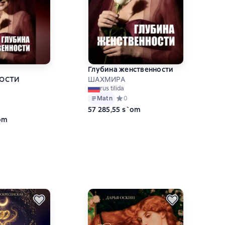
Глубина женственности
ОСТИ
ШАХМИРА
rus tilida
Matn
Средний рейтинг 0 на основе 0 оце
0
ий рейтинг 0 на основе 0 оценок
57 285,55 s`om
`om