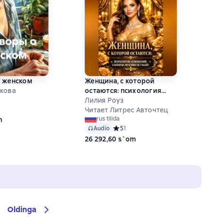
о женском
Женщина, с которой
дкова
остаются: психология
отношений, в которых
Лилия Роуз
ий рейтинг 0 на основе 0 оценок
мужчина не уходит.
Читает Литрес Авточтец
rus tilida
m
Audio
Средний рейтинг 5 на основе 1 оце
5
1
26 292,60 s`om
Oldinga