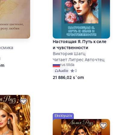
Настоящая Я. Путь к силе
осмика
и чувственности
Виктория Шатц
ний рейтинг 5 на основе 1 оценок
1
Читает Литрес Авточтец
rus tilida
`om
Audio
Средний рейтинг 0 на основе 0 оце
0
21 886,02 s`om
Eksklyuziv