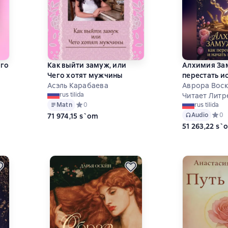
его
Как выйти замуж, или
Алхимия Зам
Чего хотят мужчины
перестать ис
Асэль Карабаева
притягивать
Аврора Воск
rus tilida
Читает Литр
Matn
Средний рейтинг 0 на основе 0 оценок
0
rus tilida
 на основе 0 оценок
Audio
Средн
0
71 974,15 s`om
51 263,22 s`