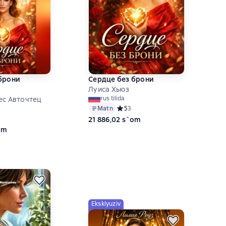
брони
Сердце без брони
Луиса Хьюз
rus tilida
ес Авточтец
Matn
Средний рейтинг 5 на основе 3 оце
5
3
ий рейтинг 5 на основе 3 оценок
21 886,02 s`om
om
Eksklyuziv