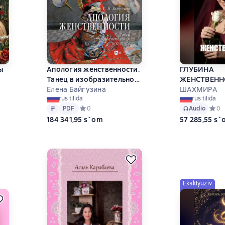
ы
Апология женственности.
ГЛУБИНА
Танец в изобразительном
ЖЕНСТВЕНН
искусстве
Елена Байгузина
ШАХМИРА
rus tilida
rus tilida
Matn
PDF
на основе 0 оценок
PDF
Средний рейтинг 0 на основе 0 оценок
0
Audio
Средн
0
184 341,95 s`om
57 285,55 s
Eksklyuziv