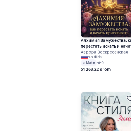
Алхимия Замужества: к
перестать искать и нача
притягивать
Аврора Воскресенская
rus tilida
Matn
Средний рейтинг 0 
0
51 263,22 s`om