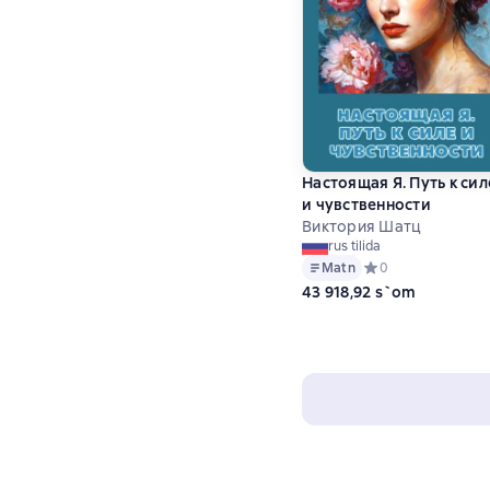
Настоящая Я. Путь к сил
и чувственности
Виктория Шатц
rus tilida
Matn
Средний рейтинг 0 
0
43 918,92 s`om