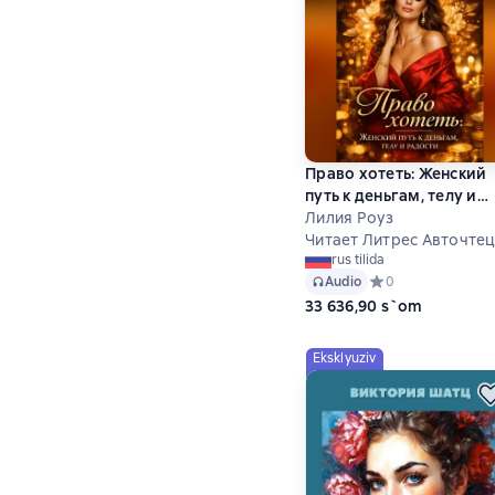
Право хотеть: Женский
путь к деньгам, телу и
радости
Лилия Роуз
Читает Литрес Авточте
rus tilida
Audio
Средний рейтинг 0
0
33 636,90 s`om
Eksklyuziv