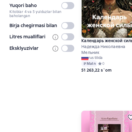
Yuqori baho
Tanlanmagan
Kitoblar 4 va 5 yulduzlar bilan
baholangan
Birja chegirmasi bilan
Tanlanmagan
Litres mualliflari
Tanlanmagan
Календарь женской сил
Надежда Николаевна
Eksklyuzivlar
Tanlanmagan
Мельник
rus tilida
Matn
Средний рейтинг 0 
0
51 263,22 s`om