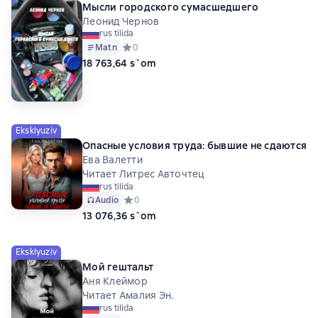
Мысли городского сумасшедшего
Леонид Чернов
rus tilida
Matn
Средний рейтинг 0 на основе 0 оценок
0
18 763,64 s`om
Eksklyuziv
Опасные условия труда: бывшие не сдаются
Ева Валетти
Читает Литрес Авточтец
rus tilida
Audio
Средний рейтинг 0 на основе 0 оценок
0
13 076,36 s`om
Eksklyuziv
Мой гештальт
Аня Клеймор
Читает Амалия Эн.
rus tilida