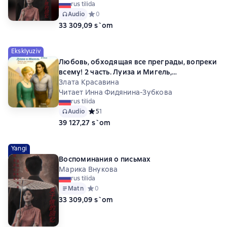
rus tilida
Audio
Средний рейтинг 0 на основе 0 оценок
0
33 309,09 s`om
Eksklyuziv
Любовь, обходящая все преграды, вопреки
всему! 2 часть. Луиза и Мигель,
возвращение любимого.
Злата Красавина
Читает Инна Фидянина-Зубкова
rus tilida
Audio
Средний рейтинг 5 на основе 1 оценок
5
1
39 127,27 s`om
Yangi
Воспоминания о письмах
Марика Внукова
rus tilida
Matn
Средний рейтинг 0 на основе 0 оценок
0
33 309,09 s`om