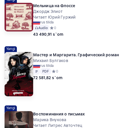
Мельница на Флоссе
Джордж Элиот
Читает Юрий Гуржий
rus tilida
Audio
Средний рейтинг 0 на основе 0 оценок
0
43 490,91 s`om
Yangi
Мастер и Маргарита. Графический роман
Михаил Булгаков
rus tilida
Matn
PDF
PDF
Средний рейтинг 0 на основе 0 оценок
0
72 581,82 s`om
Yangi
Воспоминания о письмах
Марика Внукова
Читает Литрес Авточтец