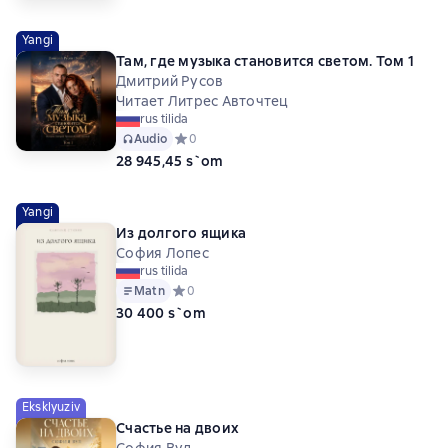
Yangi
Там, где музыка становится светом. Том 1
Дмитрий Русов
Читает Литрес Авточтец
rus tilida
Audio
Средний рейтинг 0 на основе 0 оценок
0
28 945,45 s`om
Yangi
Из долгого ящика
София Лопес
rus tilida
Matn
Средний рейтинг 0 на основе 0 оценок
0
30 400 s`om
Eksklyuziv
Счастье на двоих