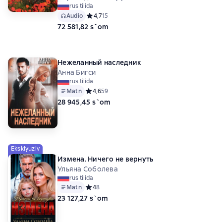
rus tilida
Audio
Средний рейтинг 4,7 на основе 15 оценок
4,7
15
72 581,82 s`om
Нежеланный наследник
Анна Бигси
rus tilida
Matn
Средний рейтинг 4,6 на основе 59 оценок
4,6
59
28 945,45 s`om
Eksklyuziv
Измена. Ничего не вернуть
Ульяна Соболева
rus tilida
Matn
Средний рейтинг 4 на основе 8 оценок
4
8
23 127,27 s`om