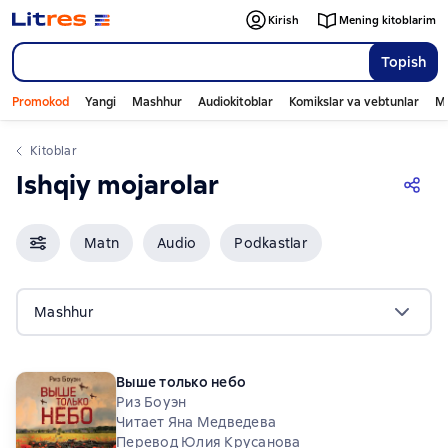
Kirish
Mening kitoblarim
Topish
Promokod
Yangi
Mashhur
Audiokitoblar
Komikslar va vebtunlar
Mo
Kitoblar
Ishqiy mojarolar
Matn
Audio
Podkastlar
Mashhur
Выше только небо
Риз Боуэн
Читает Яна Медведева
Перевод Юлия Крусанова