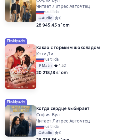
София Вул
Читает Литрес Авточтец
rus tilida
Audio
Средний рейтинг 0 на основе 0 оценок
0
28 945,45 s`om
Eksklyuziv
Какао с горьким шоколадом
Кэти Ди
rus tilida
Matn
Средний рейтинг 4,5 на основе 2 оценок
4,5
2
20 218,18 s`om
Eksklyuziv
Когда сердце выбирает
София Вул
Читает Литрес Авточтец
rus tilida
Audio
Средний рейтинг 0 на основе 0 оценок
0
26 036,36 s`om