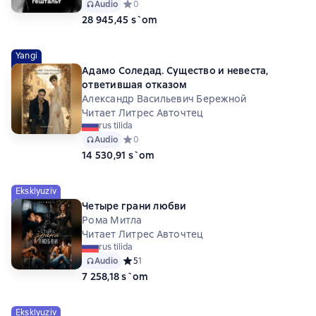
Audio
Средний рейтинг 0 на основе 0 оценок
0
28 945,45 s`om
Yangi
Адамо Соледад. Существо и невеста,
ответившая отказом
Александр Васильевич Бережной
Читает Литрес Авточтец
rus tilida
Audio
Средний рейтинг 0 на основе 0 оценок
0
14 530,91 s`om
Eksklyuziv
Четыре грани любви
Рома Митла
Читает Литрес Авточтец
rus tilida
Audio
Средний рейтинг 5 на основе 1 оценок
5
1
7 258,18 s`om
Eksklyuziv