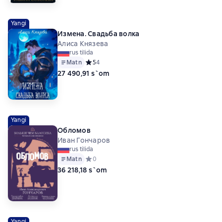
Yangi
Измена. Свадьба волка
Алиса Князева
rus tilida
Matn
Средний рейтинг 5 на основе 4 оценок
5
4
27 490,91 s`om
Yangi
Обломов
Иван Гончаров
rus tilida
Matn
Средний рейтинг 0 на основе 0 оценок
0
36 218,18 s`om
Yangi