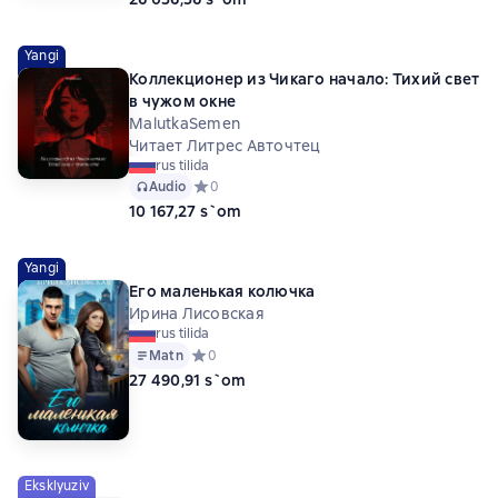
Yangi
Коллекционер из Чикаго начало: Тихий свет
в чужом окне
MalutkaSemen
Читает Литрес Авточтец
rus tilida
Audio
Средний рейтинг 0 на основе 0 оценок
0
10 167,27 s`om
Yangi
Его маленькая колючка
Ирина Лисовская
rus tilida
Matn
Средний рейтинг 0 на основе 0 оценок
0
27 490,91 s`om
Eksklyuziv