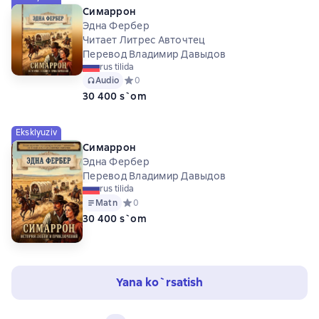
Симаррон
Эдна Фербер
Читает Литрес Авточтец
Перевод Владимир Давыдов
rus tilida
Audio
Средний рейтинг 0 на основе 0 оценок
0
30 400 s`om
Eksklyuziv
Симаррон
Эдна Фербер
Перевод Владимир Давыдов
rus tilida
Matn
Средний рейтинг 0 на основе 0 оценок
0
30 400 s`om
Yana ko`rsatish