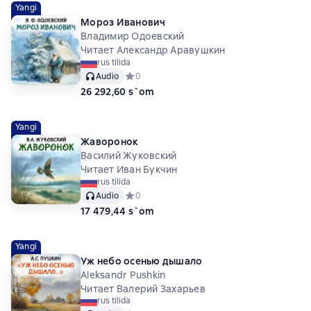
Yangi
Мороз Иванович
Владимир Одоевский
Читает Александр Аравушкин
rus tilida
Audio
Средний рейтинг 0 на основе 0 оценок
0
26 292,60 s`om
Yangi
Жаворонок
Василий Жуковский
Читает Иван Букчин
rus tilida
Audio
Средний рейтинг 0 на основе 0 оценок
0
17 479,44 s`om
Yangi
Уж небо осенью дышало
Aleksandr Pushkin
Читает Валерий Захарьев
rus tilida