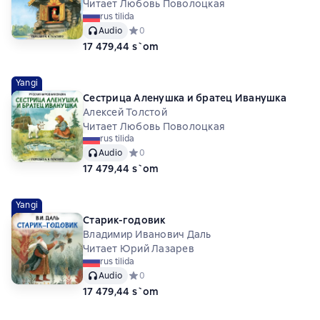
Читает Любовь Поволоцкая
rus tilida
Audio
Средний рейтинг 0 на основе 0 оценок
0
17 479,44 s`om
Yangi
Сестрица Аленушка и братец Иванушка
Алексей Толстой
Читает Любовь Поволоцкая
rus tilida
Audio
Средний рейтинг 0 на основе 0 оценок
0
17 479,44 s`om
Yangi
Старик-годовик
Владимир Иванович Даль
Читает Юрий Лазарев
rus tilida
Audio
Средний рейтинг 0 на основе 0 оценок
0
17 479,44 s`om