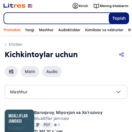
Kirish
Mening kitoblarim
Topish
Promokod
Yangi
Mashhur
Audiokitoblar
Komikslar va vebtunlar
Mo
Kitoblar
Kichkintoylar uchun
Matn
Audio
Mashhur
Baroqvoy, Miyovjon va Хo‘rozvoy
Mualliflar jamoasi
Matn
PDF
PDF
Средний рейтинг 0 на основе 0 оценок
0
11 361,31 s`om