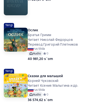
Yangi
Ослик
Братья Гримм
Читает Николай Федорцов
Перевод Григорий Плетников
rus tilida
Audio
Средний рейтинг 0 на основе 0 оценок
0
40 981,20 s`om
Yangi
Сказки для малышей
Корней Чуковский
Читает Ксения Малыгина и др.
rus tilida
Audio
Средний рейтинг 0 на основе 0 оценок
0
36 574,62 s`om