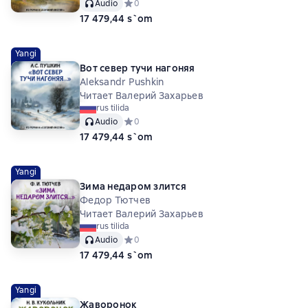
Audio
Средний рейтинг 0 на основе 0 оценок
0
17 479,44 s`om
Yangi
Вот север тучи нагоняя
Aleksandr Pushkin
Читает Валерий Захарьев
rus tilida
Audio
Средний рейтинг 0 на основе 0 оценок
0
17 479,44 s`om
Yangi
Зима недаром злится
Федор Тютчев
Читает Валерий Захарьев
rus tilida
Audio
Средний рейтинг 0 на основе 0 оценок
0
17 479,44 s`om
Yangi
Жаворонок