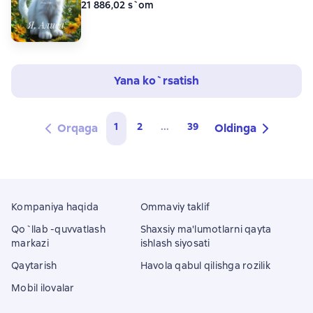
21 886,02 s`om
Yana ko`rsatish
1
2
...
39
Orqaga
Oldinga
Kompaniya haqida
Ommaviy taklif
Qo`llab -quvvatlash
Shaxsiy ma'lumotlarni qayta
markazi
ishlash siyosati
Qaytarish
Havola qabul qilishga rozilik
Mobil ilovalar