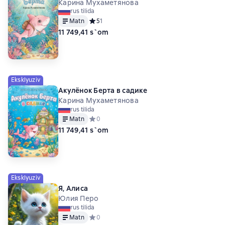
Карина Мухаметянова
rus tilida
Matn
Средний рейтинг 5 на основе 1 оценок
5
1
11 749,41 s`om
Eksklyuziv
Акулёнок Берта в садике
Карина Мухаметянова
rus tilida
Matn
Средний рейтинг 0 на основе 0 оценок
0
11 749,41 s`om
Eksklyuziv
Я, Алиса
Юлия Перо
rus tilida
Matn
Средний рейтинг 0 на основе 0 оценок
0