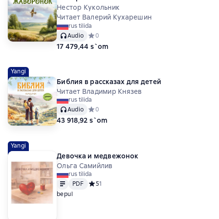
Нестор Кукольник
Читает Валерий Кухарешин
rus tilida
Audio
Средний рейтинг 0 на основе 0 оценок
0
17 479,44 s`om
Yangi
Библия в рассказах для детей
Читает Владимир Князев
rus tilida
Audio
Средний рейтинг 0 на основе 0 оценок
0
43 918,92 s`om
Yangi
Девочка и медвежонок
Ольга Самийлив
rus tilida
Matn
PDF
PDF
Средний рейтинг 5 на основе 1 оценок
5
1
bepul