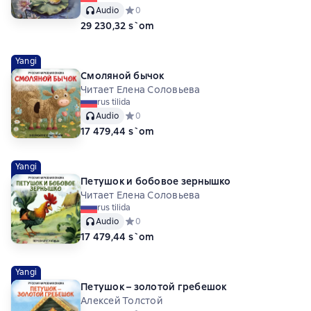
Audio
Средний рейтинг 0 на основе 0 оценок
0
29 230,32 s`om
Yangi
Смоляной бычок
Читает Елена Соловьева
rus tilida
Audio
Средний рейтинг 0 на основе 0 оценок
0
17 479,44 s`om
Yangi
Петушок и бобовое зернышко
Читает Елена Соловьева
rus tilida
Audio
Средний рейтинг 0 на основе 0 оценок
0
17 479,44 s`om
Yangi
Петушок – золотой гребешок
Алексей Толстой