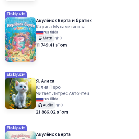
Eksklyuziv
Акулёнок Берта и братик
Карина Мухаметянова
rus tilida
Matn
Средний рейтинг 0 на основе 0 оценок
0
11 749,41 s`om
Eksklyuziv
Я, Алиса
Юлия Перо
Читает Литрес Авточтец
rus tilida
Audio
Средний рейтинг 0 на основе 0 оценок
0
21 886,02 s`om
Eksklyuziv
Акулёнок Берта