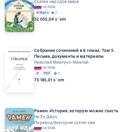
Сказки народов мира
rus tilida
Matn
Средний рейтинг 0 на основе 0 оценок
0
32 055,04 s`om
Собрание сочинений в 6 томах. Том 5.
Письма, документы и материалы
Николай Миклухо-Маклай
rus tilida
Matn
PDF
PDF
Средний рейтинг 0 на основе 0 оценок
0
73 185,01 s`om
Рамен. История, которую можно съесть
Чи Ён Джун
Перевод Виктория Шелегова
rus tilida