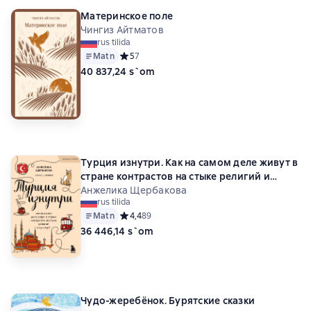
Материнское поле
Чингиз Айтматов
rus tilida
Matn
Средний рейтинг 5 на основе 7 оценок
5
7
40 837,24 s`om
Турция изнутри. Как на самом деле живут в
стране контрастов на стыке религий и
культур?
Анжелика Щербакова
rus tilida
Matn
Средний рейтинг 4,4 на основе 89 оценок
4,4
89
36 446,14 s`om
Чудо-жеребёнок. Бурятские сказки