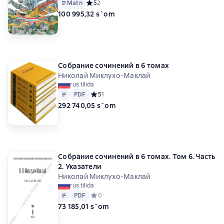
Matn
Средний рейтинг 5 на основе 2 оценок
5
2
100 995,32 s`om
Собрание сочинений в 6 томах
Николай Миклухо-Маклай
rus tilida
Matn
PDF
PDF
Средний рейтинг 5 на основе 1 оценок
5
1
292 740,05 s`om
Собрание сочинений в 6 томах. Том 6. Часть
2. Указатели
Николай Миклухо-Маклай
rus tilida
Matn
PDF
PDF
Средний рейтинг 0 на основе 0 оценок
0
73 185,01 s`om