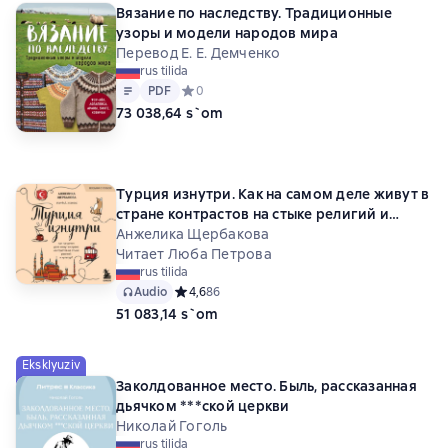
Вязание по наследству. Традиционные
узоры и модели народов мира
Перевод Е. Е. Демченко
rus tilida
Matn
PDF
PDF
Средний рейтинг 0 на основе 0 оценок
0
73 038,64 s`om
Турция изнутри. Как на самом деле живут в
стране контрастов на стыке религий и
культур?
Анжелика Щербакова
Читает Люба Петрова
rus tilida
Audio
Средний рейтинг 4,6 на основе 86 оценок
4,6
86
51 083,14 s`om
Eksklyuziv
Заколдованное место. Быль, рассказанная
дьячком ***ской церкви
Николай Гоголь
rus tilida