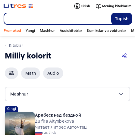
Kirish
Mening kitoblarim
Topish
Promokod
Yangi
Mashhur
Audiokitoblar
Komikslar va vebtunlar
Mo
Kitoblar
Milliy kolorit
Matn
Audio
Mashhur
Yangi
Арабеск над бездной
Zulfira Altynbekova
Читает Литрес Авточтец
rus tilida