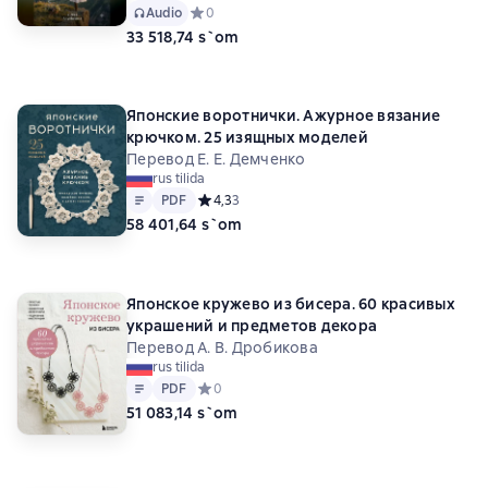
Audio
Средний рейтинг 0 на основе 0 оценок
0
33 518,74 s`om
Японские воротнички. Ажурное вязание
крючком. 25 изящных моделей
Перевод Е. Е. Демченко
rus tilida
Matn
PDF
PDF
Средний рейтинг 4,3 на основе 3 оценок
4,3
3
58 401,64 s`om
Японское кружево из бисера. 60 красивых
украшений и предметов декора
Перевод А. В. Дробикова
rus tilida
Matn
PDF
PDF
Средний рейтинг 0 на основе 0 оценок
0
51 083,14 s`om