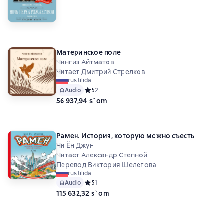
Материнское поле
Чингиз Айтматов
Читает Дмитрий Стрелков
rus tilida
Audio
Средний рейтинг 5 на основе 2 оценок
5
2
56 937,94 s`om
Рамен. История, которую можно съесть
Чи Ён Джун
Читает Александр Степной
Перевод Виктория Шелегова
rus tilida
Audio
Средний рейтинг 5 на основе 1 оценок
5
1
115 632,32 s`om