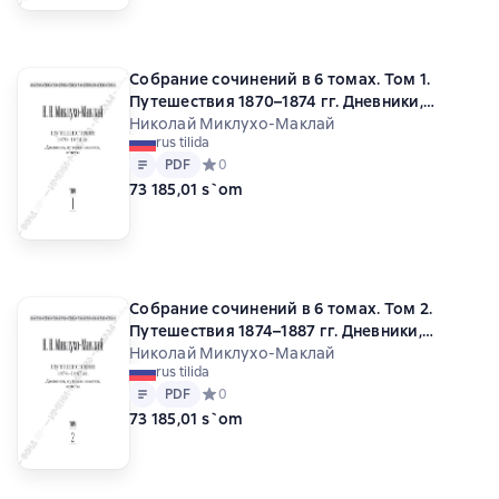
Собрание сочинений в 6 томах. Том 1.
Путешествия 1870–1874 гг. Дневники,
путевые заметки, отчеты
Николай Миклухо-Маклай
rus tilida
Matn
PDF
PDF
Средний рейтинг 0 на основе 0 оценок
0
73 185,01 s`om
Собрание сочинений в 6 томах. Том 2.
Путешествия 1874–1887 гг. Дневники,
путевые заметки, отчеты
Николай Миклухо-Маклай
rus tilida
Matn
PDF
PDF
Средний рейтинг 0 на основе 0 оценок
0
73 185,01 s`om