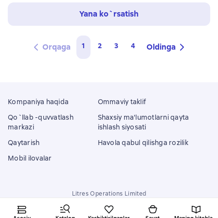
Yana ko`rsatish
1
2
3
4
Orqaga
Oldinga
Kompaniya haqida
Ommaviy taklif
Qo`llab -quvvatlash
Shaxsiy ma'lumotlarni qayta
markazi
ishlash siyosati
Qaytarish
Havola qabul qilishga rozilik
Mobil ilovalar
Litres Operations Limited
18 Mallow street co. Limerick, Ireland