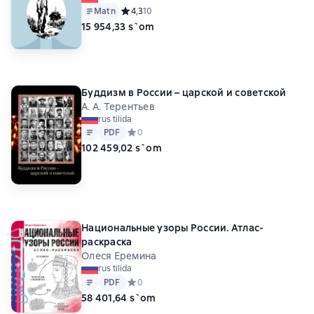
Matn
Средний рейтинг 4,3 на основе 10 оценок
4,3
10
15 954,33 s`om
Буддизм в России – царской и советской
А. А. Терентьев
rus tilida
Matn
PDF
PDF
Средний рейтинг 0 на основе 0 оценок
0
102 459,02 s`om
Национальные узоры России. Атлас-
раскраска
Олеся Еремина
rus tilida
Matn
PDF
PDF
Средний рейтинг 0 на основе 0 оценок
0
58 401,64 s`om