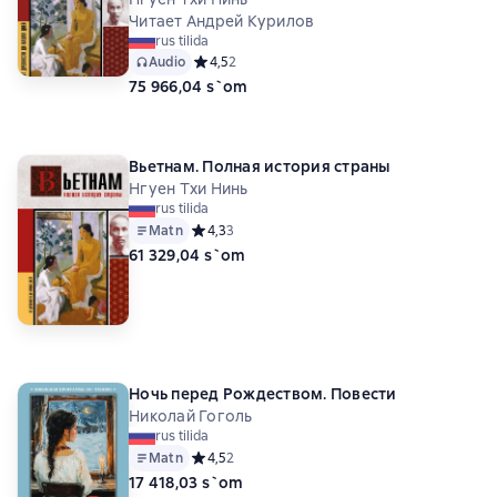
Читает Андрей Курилов
rus tilida
Audio
Средний рейтинг 4,5 на основе 2 оценок
4,5
2
75 966,04 s`om
Вьетнам. Полная история страны
Нгуен Тхи Нинь
rus tilida
Matn
Средний рейтинг 4,3 на основе 3 оценок
4,3
3
61 329,04 s`om
Ночь перед Рождеством. Повести
Николай Гоголь
rus tilida
Matn
Средний рейтинг 4,5 на основе 2 оценок
4,5
2
17 418,03 s`om