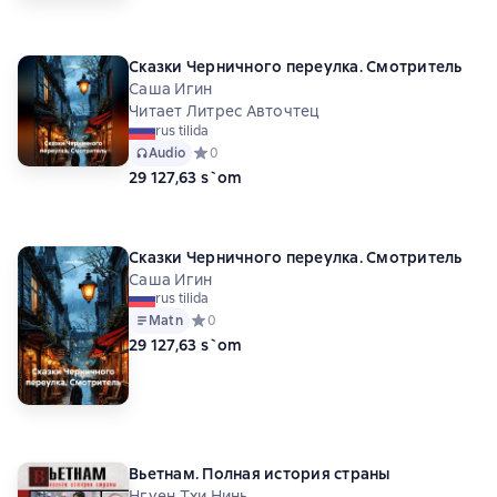
Сказки Черничного переулка. Смотритель
Саша Игин
Читает Литрес Авточтец
rus tilida
Audio
Средний рейтинг 0 на основе 0 оценок
0
29 127,63 s`om
Сказки Черничного переулка. Смотритель
Саша Игин
rus tilida
Matn
Средний рейтинг 0 на основе 0 оценок
0
29 127,63 s`om
Вьетнам. Полная история страны
Нгуен Тхи Нинь