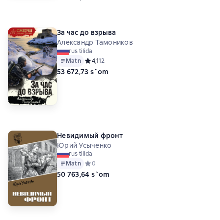
За час до взрыва
Александр Тамоников
rus tilida
Matn
Средний рейтинг 4,1 на основе 12 оценок
4,1
12
53 672,73 s`om
Невидимый фронт
Юрий Усыченко
rus tilida
Matn
Средний рейтинг 0 на основе 0 оценок
0
50 763,64 s`om