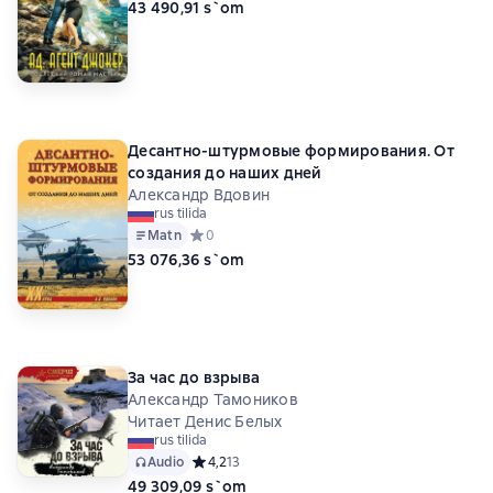
43 490,91 s`om
Десантно-штурмовые формирования. От
создания до наших дней
Александр Вдовин
rus tilida
Matn
Средний рейтинг 0 на основе 0 оценок
0
53 076,36 s`om
За час до взрыва
Александр Тамоников
Читает Денис Белых
rus tilida
Audio
Средний рейтинг 4,2 на основе 13 оценок
4,2
13
49 309,09 s`om