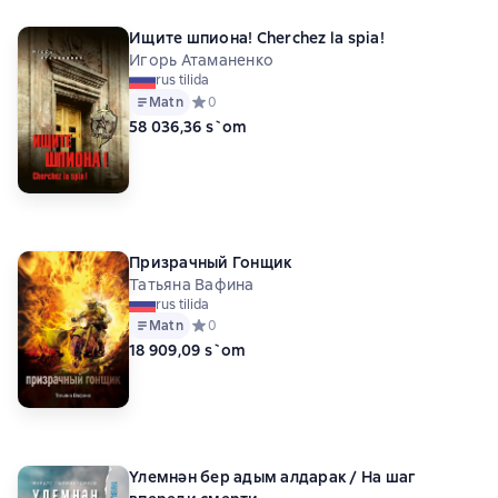
Ищите шпиона! Cherchez la spia!
Игорь Атаманенко
rus tilida
Matn
Средний рейтинг 0 на основе 0 оценок
0
58 036,36 s`om
Призрачный Гонщик
Татьяна Вафина
rus tilida
Matn
Средний рейтинг 0 на основе 0 оценок
0
18 909,09 s`om
Үлемнән бер адым алдарак / На шаг