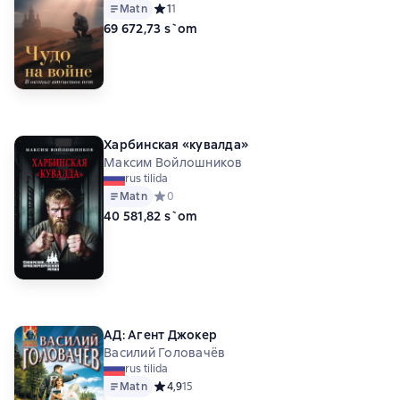
Matn
Средний рейтинг 1 на основе 1 оценок
1
1
69 672,73 s`om
Харбинская «кувалда»
Максим Войлошников
rus tilida
Matn
Средний рейтинг 0 на основе 0 оценок
0
40 581,82 s`om
АД: Агент Джокер
Василий Головачёв
rus tilida
Matn
Средний рейтинг 4,9 на основе 15 оценок
4,9
15