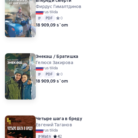
впереди смерти
Фирдус Гималтдинов
rus tilida
Matn
PDF
PDF
Средний рейтинг 0 на основе 0 оценок
0
18 909,09 s`om
Энекәш / Братишка
Гелюся Закирова
rus tilida
Matn
PDF
PDF
Средний рейтинг 0 на основе 0 оценок
0
18 909,09 s`om
Четыре шага в бреду
Евгений Таганов
rus tilida
Matn
Средний рейтинг 4 на основе 2 оценок
4
2