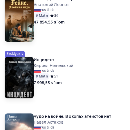
Анатолий Леонов
rus tilida
Matn
Средний рейтинг 5 на основе 6 оценок
5
6
47 854,55 s`om
Eksklyuziv
Инцидент
Кирилл Невельский
rus tilida
Matn
Средний рейтинг 5 на основе 1 оценок
5
1
7 998,55 s`om
Чудо на войне. В окопах атеистов нет
Павел Астахов
rus tilida