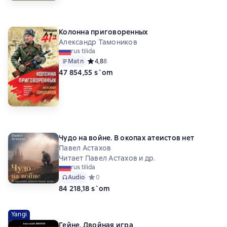
Колонна приговоренных
Александр Тамоников
rus tilida
Matn
Средний рейтинг 4,8 на основе 8 оценок
4,8
8
47 854,55 s`om
Чудо на войне. В окопах атеистов нет
Павел Астахов
Читает Павел Астахов и др.
rus tilida
Audio
Средний рейтинг 0 на основе 0 оценок
0
84 218,18 s`om
Yangi
Гейне. Двойная игра