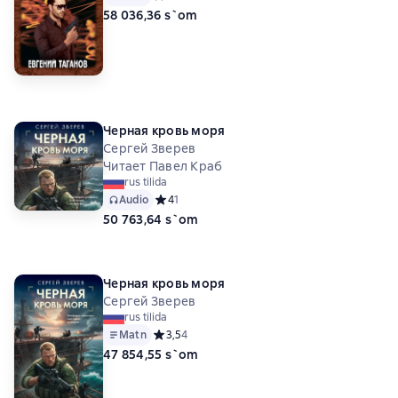
58 036,36 s`om
Черная кровь моря
Сергей Зверев
Читает Павел Краб
rus tilida
Audio
Средний рейтинг 4 на основе 1 оценок
4
1
50 763,64 s`om
Черная кровь моря
Сергей Зверев
rus tilida
Matn
Средний рейтинг 3,5 на основе 4 оценок
3,5
4
47 854,55 s`om