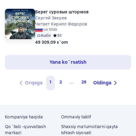
Берег суровых штормов
Сергей Зверев
Читает Кирилл Федоров
rus tilida
Audio
Средний рейтинг 5 на основе 8 оценок
5
8
49 309,09 s`om
Yana ko`rsatish
1
2
...
29
Orqaga
Oldinga
Kompaniya haqida
Ommaviy taklif
Qo`llab -quvvatlash
Shaxsiy ma'lumotlarni qayta
markazi
ishlash siyosati