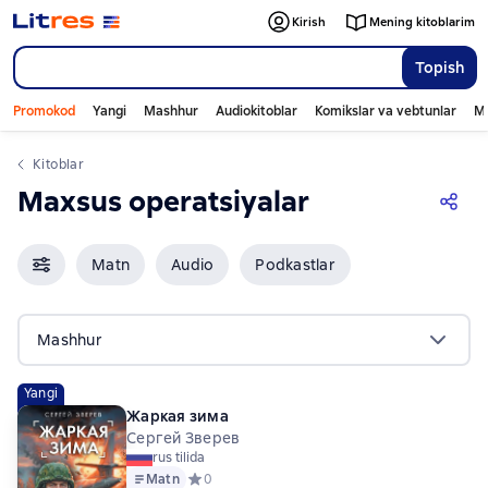
Kirish
Mening kitoblarim
Topish
Promokod
Yangi
Mashhur
Audiokitoblar
Komikslar va vebtunlar
Mo
Kitoblar
Maxsus operatsiyalar
Matn
Audio
Podkastlar
Mashhur
Yangi
Жаркая зима
Сергей Зверев
rus tilida
Matn
Средний рейтинг 0 на основе 0 оценок
0