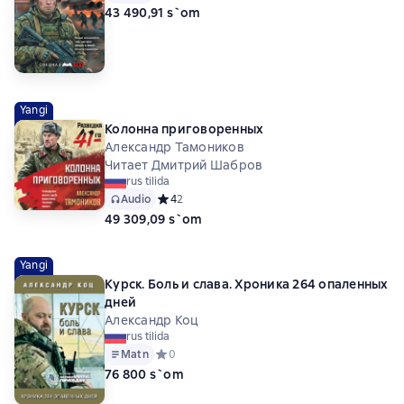
43 490,91 s`om
Yangi
Колонна приговоренных
Александр Тамоников
Читает Дмитрий Шабров
rus tilida
Audio
Средний рейтинг 4 на основе 2 оценок
4
2
49 309,09 s`om
Yangi
Курск. Боль и слава. Хроника 264 опаленных
дней
Александр Коц
rus tilida
Matn
Средний рейтинг 0 на основе 0 оценок
0
76 800 s`om