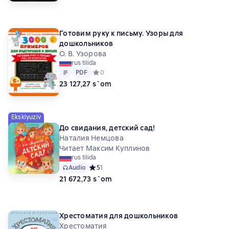
Готовим руку к письму. Узоры для
дошкольников
О. В. Узорова
rus tilida
Matn
PDF
PDF
Средний рейтинг 0 на основе 0 оценок
0
23 127,27 s`om
Eksklyuziv
До свидания, детский сад!
Наталия Немцова
Читает Максим Куплинов
rus tilida
Audio
Средний рейтинг 5 на основе 1 оценок
5
1
21 672,73 s`om
Хрестоматия для дошкольников
Хрестоматия