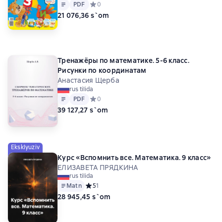
Matn
PDF
PDF
Средний рейтинг 0 на основе 0 оценок
0
21 076,36 s`om
Тренажёры по математике. 5-6 класс.
Рисунки по координатам
Анастасия Щерба
rus tilida
Matn
PDF
PDF
Средний рейтинг 0 на основе 0 оценок
0
39 127,27 s`om
Eksklyuziv
Курс «Вспомнить все. Математика. 9 класс»
ЕЛИЗАВЕТА ПРЯДКИНА
rus tilida
Matn
Средний рейтинг 5 на основе 1 оценок
5
1
28 945,45 s`om