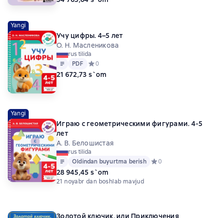
Yangi
Учу цифры. 4–5 лет
О. Н. Масленикова
rus tilida
Matn
PDF
PDF
Средний рейтинг 0 на основе 0 оценок
0
21 672,73 s`om
Yangi
Играю с геометрическими фигурами. 4-5
лет
А. В. Белошистая
rus tilida
Matn
Oldindan buyurtma berish
Oldindan buyurtma berish
Средний рейтинг 0 на 
0
28 945,45 s`om
21 noyabr dan boshlab mavjud
Золотой ключик, или Приключения