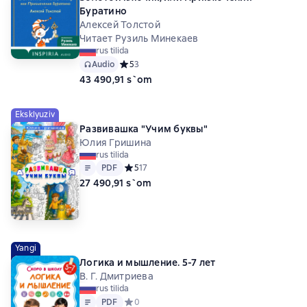
Буратино
Алексей Толстой
Читает Рузиль Минекаев
rus tilida
Audio
Средний рейтинг 5 на основе 3 оценок
5
3
43 490,91 s`om
Eksklyuziv
Развивашка "Учим буквы"
Юлия Гришина
rus tilida
Matn
PDF
PDF
Средний рейтинг 5 на основе 17 оценок
5
17
27 490,91 s`om
Yangi
Логика и мышление. 5-7 лет
В. Г. Дмитриева
rus tilida
Matn
PDF
PDF
Средний рейтинг 0 на основе 0 оценок
0