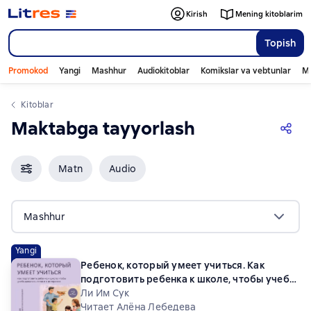
Kirish
Mening kitoblarim
Topish
Promokod
Yangi
Mashhur
Audiokitoblar
Komikslar va vebtunlar
Mo
Kitoblar
Maktabga tayyorlash
Matn
Audio
Mashhur
Yangi
Ребенок, который умеет учиться. Как
подготовить ребенка к школе, чтобы учеба
давалась легко и с интересом
Ли Им Сук
Читает Алёна Лебедева