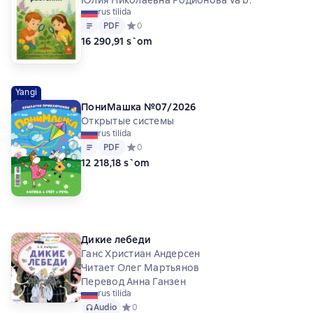
rus tilida
Matn
PDF
PDF
Средний рейтинг 0 на основе 0 оценок
0
16 290,91 s`om
Yangi
ПониМашка №07/2026
Открытые системы
rus tilida
Matn
PDF
PDF
Средний рейтинг 0 на основе 0 оценок
0
12 218,18 s`om
Дикие лебеди
Ганс Христиан Андерсен
Читает Олег Мартьянов
Перевод Анна Ганзен
rus tilida
Audio
Средний рейтинг 0 на основе 0 оценок
0