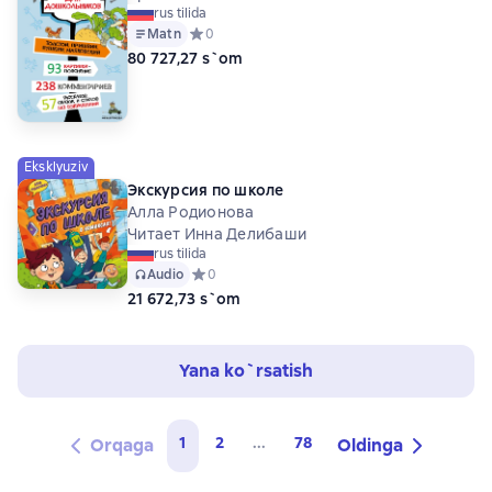
rus tilida
Matn
Средний рейтинг 0 на основе 0 оценок
0
80 727,27 s`om
Eksklyuziv
Экскурсия по школе
Алла Родионова
Читает Инна Делибаши
rus tilida
Audio
Средний рейтинг 0 на основе 0 оценок
0
21 672,73 s`om
Yana ko`rsatish
1
2
...
78
Orqaga
Oldinga