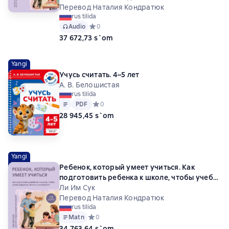
Перевод Наталия Кондратюк
rus tilida
Audio
Средний рейтинг 0 на основе 0 оценок
0
37 672,73 s`om
Yangi
Учусь считать. 4–5 лет
А. В. Белошистая
rus tilida
Matn
PDF
PDF
Средний рейтинг 0 на основе 0 оценок
0
28 945,45 s`om
Yangi
Ребенок, который умеет учиться. Как
подготовить ребенка к школе, чтобы учеба
давалась легко и с интересом
Ли Им Сук
Перевод Наталия Кондратюк
rus tilida
Matn
Средний рейтинг 0 на основе 0 оценок
0
34 763,64 s`om