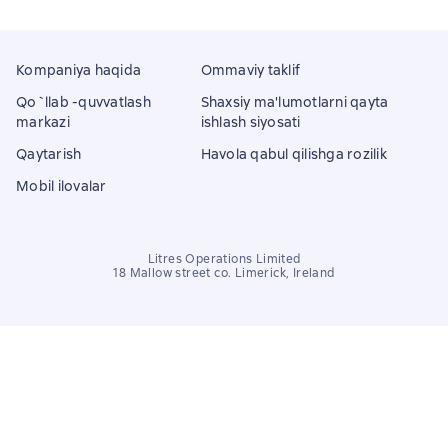
Kompaniya haqida
Ommaviy taklif
Qo`llab -quvvatlash
Shaxsiy ma'lumotlarni qayta
markazi
ishlash siyosati
Qaytarish
Havola qabul qilishga rozilik
Mobil ilovalar
Litres Operations Limited
18 Mallow street co. Limerick, Ireland