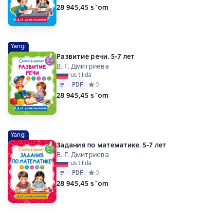
28 945,45 s`om
Yangi
Развитие речи. 5-7 лет
В. Г. Дмитриева
rus tilida
Matn
PDF
PDF
Средний рейтинг 0 на основе 0 оценок
0
28 945,45 s`om
Yangi
Задания по математике. 5-7 лет
В. Г. Дмитриева
rus tilida
Matn
PDF
PDF
Средний рейтинг 0 на основе 0 оценок
0
28 945,45 s`om