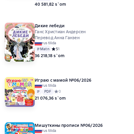
40 581,82 s`om
Дикие лебеди
Ганс Христиан Андерсен
Перевод Анна Ганзен
rus tilida
Matn
Средний рейтинг 5 на основе 1 оценок
5
1
36 218,18 s`om
Играю с мамой №06/2026
rus tilida
Matn
PDF
PDF
Средний рейтинг 0 на основе 0 оценок
0
21 076,36 s`om
Мишуткины прописи №06/2026
rus tilida