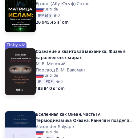
Чудеса ПРОРОКОВ! Как взламывали
Ержан (Абу Юсуф) Сатов
rus tilida
Матрицу
Matn
Средний рейтинг 0 на основе 0 оценок
0
28 945,45 s`om
Eksklyuziv
Сознание и квантовая механика. Жизнь в
параллельных мирах
М. Б. Менский
Перевод В. М. Ваксман
rus tilida
Matn
PDF
PDF
Средний рейтинг 0 на основе 0 оценок
0
183 840 s`om
Вселенная как Океан. Часть IV:
Термодинамика Океана. Ранняя и поздняя
эпохи
Alexander Shlyapik
rus tilida
Matn
PDF