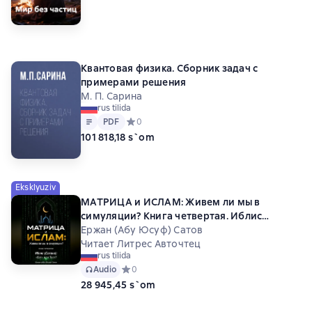
Квантовая физика. Сборник задач с
примерами решения
М. П. Сарина
rus tilida
Matn
PDF
PDF
Средний рейтинг 0 на основе 0 оценок
0
101 818,18 s`om
Eksklyuziv
МАТРИЦА и ИСЛАМ: Живем ли мы в
симуляции? Книга четвертая. Иблис
(Сатана): «Баг» или Тест?
Ержан (Абу Юсуф) Сатов
Читает Литрес Авточтец
rus tilida
Audio
Средний рейтинг 0 на основе 0 оценок
0
28 945,45 s`om