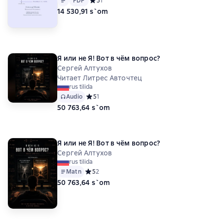
PDF
Средний рейтинг 5 на основе 1 оценок
5
1
14 530,91 s`om
Я или не Я! Вот в чём вопрос?
Сергей Алтухов
Читает Литрес Авточтец
rus tilida
Audio
Средний рейтинг 5 на основе 1 оценок
5
1
50 763,64 s`om
Я или не Я! Вот в чём вопрос?
Сергей Алтухов
rus tilida
Matn
Средний рейтинг 5 на основе 2 оценок
5
2
50 763,64 s`om