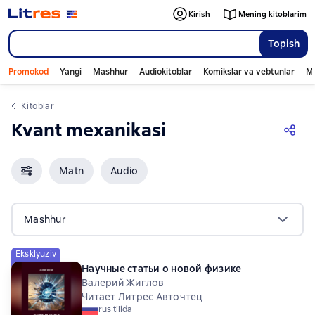
Kirish
Mening kitoblarim
Topish
Promokod
Yangi
Mashhur
Audiokitoblar
Komikslar va vebtunlar
Mo
Kitoblar
Kvant mexanikasi
Matn
Audio
Mashhur
Eksklyuziv
Научные статьи о новой физике
Валерий Жиглов
Читает Литрес Авточтец
rus tilida