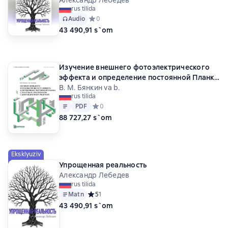
rus tilida
Audio
Средний рейтинг 0 на основе 0 оценок
0
43 490,91 s`om
Изучение внешнего фотоэлектрического
эффекта и определение постоянной Планка
с помощью спектрометра с дифракционной
В. М. Бянкин va b.
rus tilida
решеткой. Учебно-методическое пособие
Matn
PDF
PDF
Средний рейтинг 0 на основе 0 оценок
0
88 727,27 s`om
Eksklyuziv
Упрощенная реальность
Александр Лебедев
rus tilida
Matn
Средний рейтинг 5 на основе 1 оценок
5
1
43 490,91 s`om