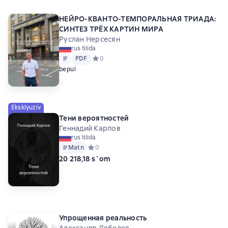
НЕЙРО-КВАНТО-ТЕМПОРАЛЬНАЯ ТРИАДА:
СИНТЕЗ ТРЁХ КАРТИН МИРА
Руслан Нерсесян
rus tilida
Matn
PDF
PDF
Средний рейтинг 0 на основе 0 оценок
0
bepul
Eksklyuziv
Тени вероятностей
Геннадий Карпов
rus tilida
Matn
Средний рейтинг 0 на основе 0 оценок
0
20 218,18 s`om
Упрощенная реальность
Александр Лебедев