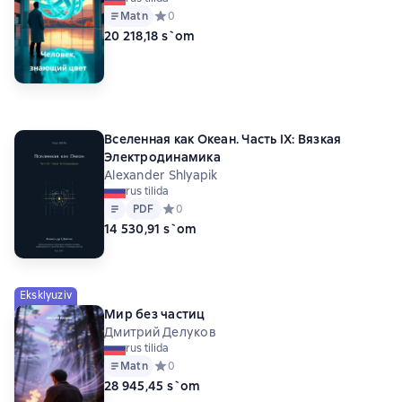
Matn
Средний рейтинг 0 на основе 0 оценок
0
20 218,18 s`om
Вселенная как Океан. Часть IX: Вязкая
Электродинамика
Alexander Shlyapik
rus tilida
Matn
PDF
PDF
Средний рейтинг 0 на основе 0 оценок
0
14 530,91 s`om
Eksklyuziv
Мир без частиц
Дмитрий Делуков
rus tilida
Matn
Средний рейтинг 0 на основе 0 оценок
0
28 945,45 s`om