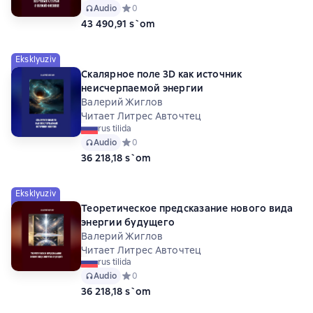
Audio
Средний рейтинг 0 на основе 0 оценок
0
43 490,91 s`om
Eksklyuziv
Скалярное поле 3D как источник
неисчерпаемой энергии
Валерий Жиглов
Читает Литрес Авточтец
rus tilida
Audio
Средний рейтинг 0 на основе 0 оценок
0
36 218,18 s`om
Eksklyuziv
Теоретическое предсказание нового вида
энергии будущего
Валерий Жиглов
Читает Литрес Авточтец
rus tilida
Audio
Средний рейтинг 0 на основе 0 оценок
0
36 218,18 s`om