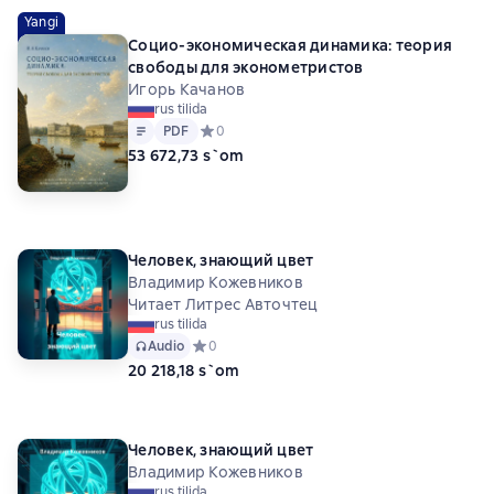
Yangi
Социо-экономическая динамика: теория
свободы для эконометристов
Игорь Качанов
rus tilida
Matn
PDF
PDF
Средний рейтинг 0 на основе 0 оценок
0
53 672,73 s`om
Человек, знающий цвет
Владимир Кожевников
Читает Литрес Авточтец
rus tilida
Audio
Средний рейтинг 0 на основе 0 оценок
0
20 218,18 s`om
Человек, знающий цвет
Владимир Кожевников
rus tilida