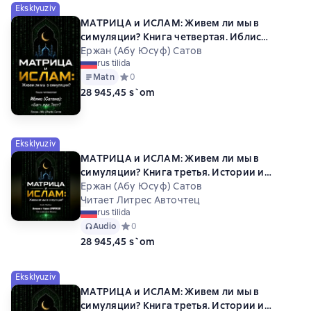
Eksklyuziv
МАТРИЦА и ИСЛАМ: Живем ли мы в
симуляции? Книга четвертая. Иблис
(Сатана): «Баг» или Тест?
Ержан (Абу Юсуф) Сатов
rus tilida
Matn
Средний рейтинг 0 на основе 0 оценок
0
28 945,45 s`om
Eksklyuziv
МАТРИЦА и ИСЛАМ: Живем ли мы в
симуляции? Книга третья. Истории и
Чудеса ПРОРОКОВ! Как взламывали
Ержан (Абу Юсуф) Сатов
Матрицу.
Читает Литрес Авточтец
rus tilida
Audio
Средний рейтинг 0 на основе 0 оценок
0
28 945,45 s`om
Eksklyuziv
МАТРИЦА и ИСЛАМ: Живем ли мы в
симуляции? Книга третья. Истории и