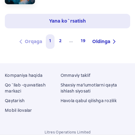
Yana ko`rsatish
1
2
...
19
Orqaga
Oldinga
Kompaniya haqida
Ommaviy taklif
Qo`llab -quvvatlash
Shaxsiy ma'lumotlarni qayta
markazi
ishlash siyosati
Qaytarish
Havola qabul qilishga rozilik
Mobil ilovalar
Litres Operations Limited