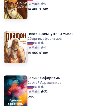
Matn
Средний рейтинг 0 на основе 0 оценок
0
14 400 s`om
Платон. Жемчужины мысли
Сборник афоризмов
rus tilida
Matn
Средний рейтинг 0 на основе 0 оценок
0
14 400 s`om
Великие афоризмы
Сергей Ядрышников
rus tilida
Matn
Средний рейтинг 5 на основе 2 оценок
5
2
bepul