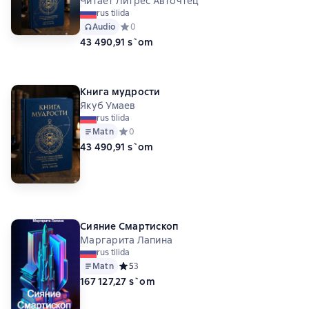
Читает Литрес Авточтец
rus tilida
Audio
Средний рейтинг 0 на основе 0 оценок
0
43 490,91 s`om
Книга мудрости
Якуб Умаев
rus tilida
Matn
Средний рейтинг 0 на основе 0 оценок
0
43 490,91 s`om
Сияние Смартископ
Маргарита Лапина
rus tilida
Matn
Средний рейтинг 5 на основе 3 оценок
5
3
167 127,27 s`om