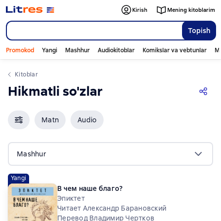
Kirish
Mening kitoblarim
Topish
Promokod
Yangi
Mashhur
Audiokitoblar
Komikslar va vebtunlar
Mo
Kitoblar
Hikmatli so'zlar
Matn
Audio
Mashhur
Yangi
В чем наше благо?
Эпиктет
Читает Александр Барановский
Перевод Владимир Чертков