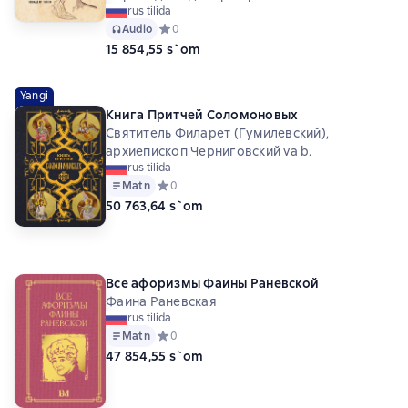
rus tilida
Audio
Средний рейтинг 0 на основе 0 оценок
0
15 854,55 s`om
Yangi
Книга Притчей Соломоновых
Святитель Филарет (Гумилевский),
архиепископ Черниговский va b.
rus tilida
Matn
Средний рейтинг 0 на основе 0 оценок
0
50 763,64 s`om
Все афоризмы Фаины Раневской
Фаина Раневская
rus tilida
Matn
Средний рейтинг 0 на основе 0 оценок
0
47 854,55 s`om