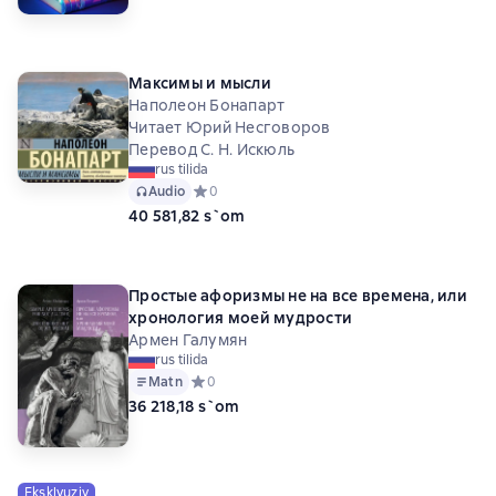
Максимы и мысли
Наполеон Бонапарт
Читает Юрий Несговоров
Перевод С. Н. Искюль
rus tilida
Audio
Средний рейтинг 0 на основе 0 оценок
0
40 581,82 s`om
Простые афоризмы не на все времена, или
хронология моей мудрости
Армен Галумян
rus tilida
Matn
Средний рейтинг 0 на основе 0 оценок
0
36 218,18 s`om
Eksklyuziv