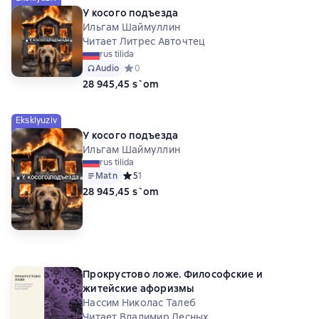
У косого подъезда
Ильгам Шаймуллин
Читает Литрес Авточтец
rus tilida
Audio
Средний рейтинг 0 на основе 0 оценок
0
28 945,45 s`om
Eksklyuziv
У косого подъезда
Ильгам Шаймуллин
rus tilida
Matn
Средний рейтинг 5 на основе 1 оценок
5
1
28 945,45 s`om
Прокрустово ложе. Философские и
житейские афоризмы
Нассим Николас Талеб
Читает Владимир Лесных