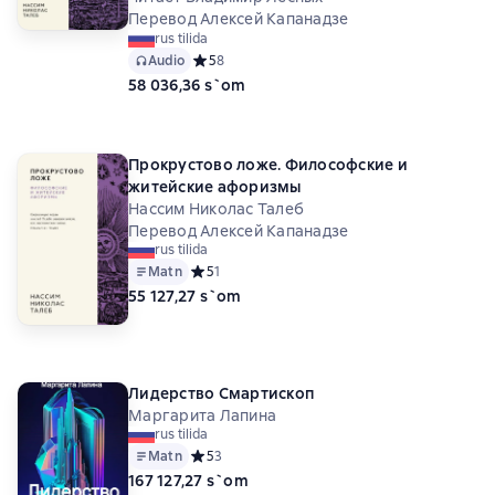
Перевод Алексей Капанадзе
rus tilida
Audio
Средний рейтинг 5 на основе 8 оценок
5
8
58 036,36 s`om
Прокрустово ложе. Философские и
житейские афоризмы
Нассим Николас Талеб
Перевод Алексей Капанадзе
rus tilida
Matn
Средний рейтинг 5 на основе 1 оценок
5
1
55 127,27 s`om
Лидерство Смартископ
Маргарита Лапина
rus tilida
Matn
Средний рейтинг 5 на основе 3 оценок
5
3
167 127,27 s`om