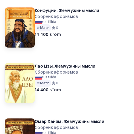
Конфуций. Жемчужины мысли
Сборник афоризмов
rus tilida
Matn
Средний рейтинг 0 на основе 0 оценок
0
14 400 s`om
Лао Цзы. Жемчужины мысли
Сборник афоризмов
rus tilida
Matn
Средний рейтинг 0 на основе 0 оценок
0
14 400 s`om
Омар Хайям. Жемчужины мысли
Сборник афоризмов
rus tilida