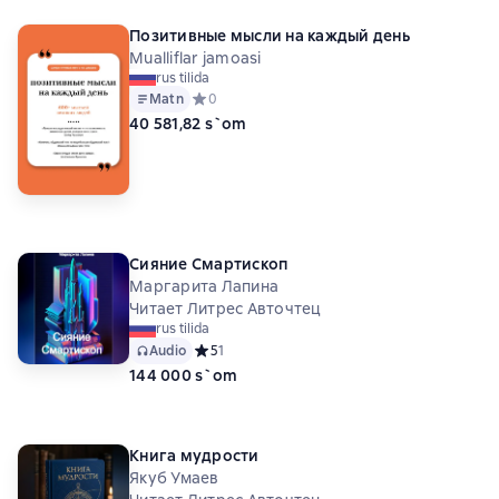
Позитивные мысли на каждый день
Mualliflar jamoasi
rus tilida
Matn
Средний рейтинг 0 на основе 0 оценок
0
40 581,82 s`om
Сияние Смартископ
Маргарита Лапина
Читает Литрес Авточтец
rus tilida
Audio
Средний рейтинг 5 на основе 1 оценок
5
1
144 000 s`om
Книга мудрости
Якуб Умаев