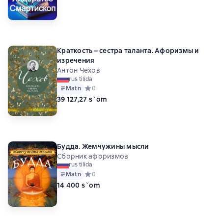
Краткость – сестра таланта. Афоризмы и
изречения
Антон Чехов
rus tilida
Matn
Средний рейтинг 0 на основе 0 оценок
0
39 127,27 s`om
Будда. Жемчужины мысли
Сборник афоризмов
rus tilida
Matn
Средний рейтинг 0 на основе 0 оценок
0
14 400 s`om