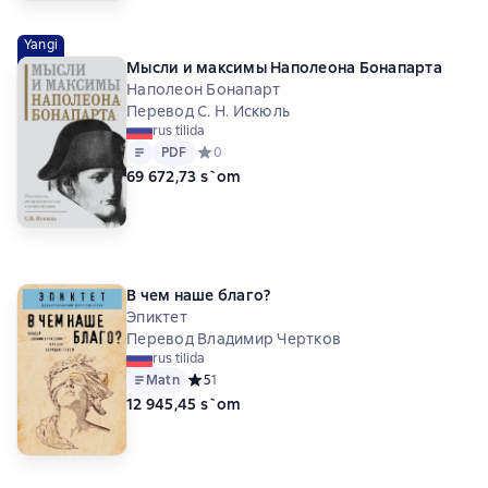
Yangi
Мысли и максимы Наполеона Бонапарта
Наполеон Бонапарт
Перевод С. Н. Искюль
rus tilida
Matn
PDF
PDF
Средний рейтинг 0 на основе 0 оценок
0
69 672,73 s`om
В чем наше благо?
Эпиктет
Перевод Владимир Чертков
rus tilida
Matn
Средний рейтинг 5 на основе 1 оценок
5
1
12 945,45 s`om