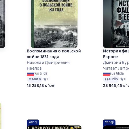
Воспоминания о польской
История фа
войне 1831 года
Европе
Николай Дмитриевич
Дмитрий Бу
Неелов
Читает Литр
0 на основе 0 оценок
rus tilida
rus tilida
Matn
Средний рейтинг 0 на основе 0 оценок
0
Audio
Средн
0
15 258,18 s`om
28 945,45 s
Yangi
Yangi