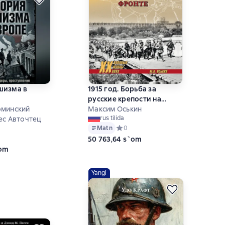
шизма в
1915 год. Борьба за
русские крепости на
рминский
Восточном фронте
Максим Оськин
rus tilida
ес Авточтец
Matn
Средний рейтинг 0 на основе 0 оце
0
ий рейтинг 0 на основе 0 оценок
50 763,64 s`om
`om
Yangi