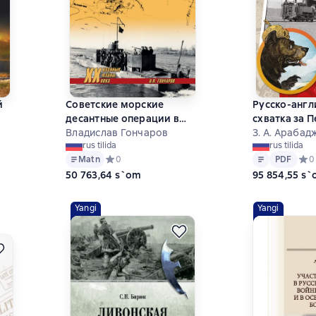
й
Советские морские
Русско-англ
десантные операции в
схватка за 
Великой Отечественной
Владислав Гончаров
(железнодо
З. А. Арабад
rus tilida
rus tilida
войне
концессии XI
Matn
PDF
на основе 0 оценок
Matn
Средний рейтинг 0 на основе 0 оценок
0
PDF
Сред
0
вв.)
50 763,64 s`om
95 854,55 s
Yangi
Yangi