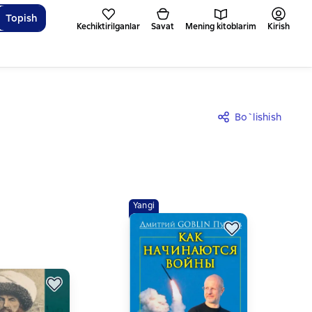
Topish
Kechiktirilganlar
Savat
Mening kitoblarim
Kirish
Bo`lishish
Yangi