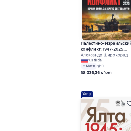
Палестино-Израильски
конфликт: 1947-2025.
Вечная война за землю
Александр Широкорад
rus tilida
обетованную
Matn
Средний рейтинг 0 
0
58 036,36 s`om
Yangi