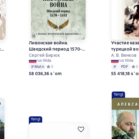
Ливонская война.
Участие каза
ко-
Шведский период 1570-
турецкой во
1583
Сергей Бирюк
гг. и в осв
А. В. Венков
rus tilida
rus tilida
Болгарии
Matn
PDF
на основе 0 оценок
Matn
Средний рейтинг 0 на основе 0 оценок
0
PDF
Сред
0
58 036,36 s`om
55 418,18 s`
Yangi
Yangi