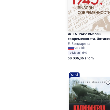
ЯЛТА-1945: Вызовы
современности. Ялтинс
Потсдамская система
Е. Бондарева
rus tilida
международных
Matn
Средний рейтинг 0 
0
отношений и вызовы
58 036,36 s`om
современности
Yangi