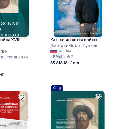
ойна XVIII–
Как начинаются войны
Дмитрий Goblin Пучков
rus tilida
апин
Matn
Средний рейтинг 0 на основе 0 оце
0
та Степаненко
85 818,18 s`om
ий рейтинг 0 на основе 0 оценок
`om
Yangi