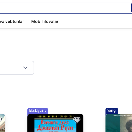
va vebtunlar
Mobil ilovalar
Eksklyuziv
Yangi