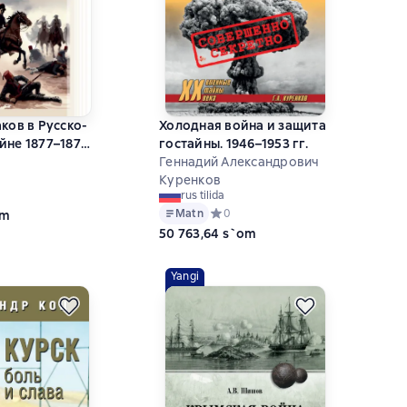
ков в Русско-
Холодная война и защита
йне 1877–1878
гостайны. 1946–1953 гг.
обождении
Геннадий Александрович
Куренков
ний рейтинг 0 на основе 0 оценок
rus tilida
Matn
Средний рейтинг 0 на основе 0 оце
0
om
50 763,64 s`om
Yangi