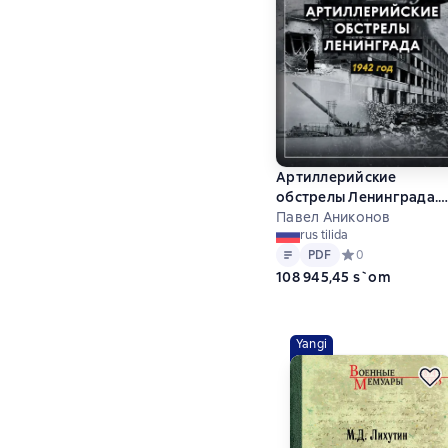
Артиллерийские
обстрелы Ленинграда.
1942 год
Павел Аниконов
rus tilida
Matn
PDF
PDF
Средний рейтинг 
0
108 945,45 s`om
Yangi