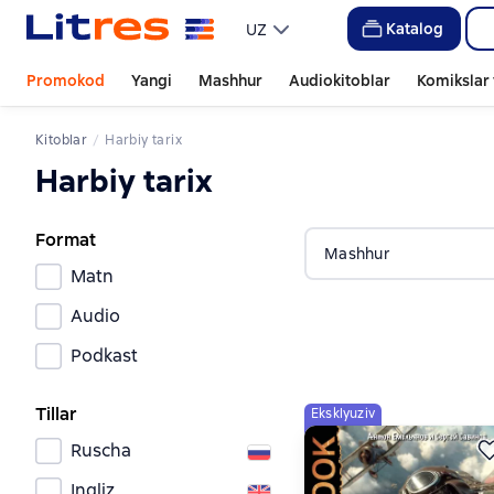
Katalog
UZ
Promokod
Yangi
Mashhur
Audiokitoblar
Komikslar 
Kitoblar
Harbiy tarix
Harbiy tarix
Format
Mashhur
Matn
Audio
Podkast
Tillar
Eksklyuziv
Ruscha
Ingliz