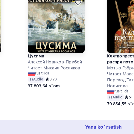
Цусима
Клятвопрест
Алексей Новиков-Прибой
распря пото
Читает Михаил Росляков
Великого со
Мэтью Гэбриэ
rus tilida
средневеко
Читает Макс
на основе 0 оценок
Audio
Средний рейтинг 3,7 на основе 3 оценок
3,7
3
Перевод Тат
37 803,64 s`om
Новикова
rus tilida
Audio
Средн
5
1
79 854,55 s
Yana ko`rsatish