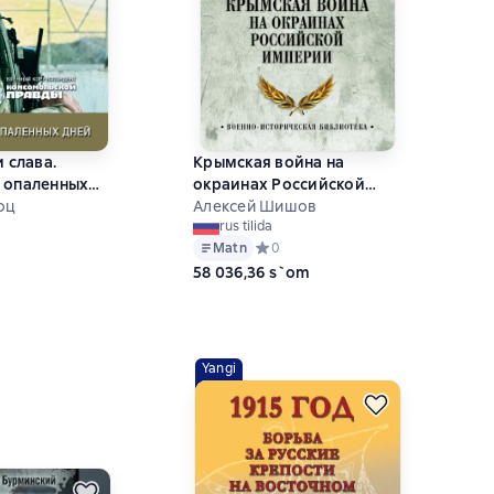
и слава.
Крымская война на
 опаленных
окраинах Российской
оц
империи
Алексей Шишов
rus tilida
ий рейтинг 0 на основе 0 оценок
Matn
Средний рейтинг 0 на основе 0 оце
0
58 036,36 s`om
Yangi