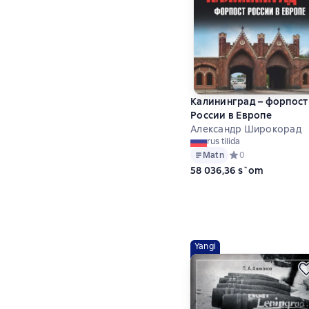
Калининград – форпост
России в Европе
Александр Широкорад
rus tilida
Matn
Средний рейтинг 0 
0
58 036,36 s`om
Yangi