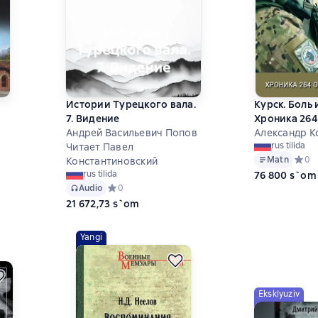
Истории Турецкого вала.
Курск. Боль 
7. Видение
Хроника 264
Андрей Васильевич Попов
дней
Александр К
rus tilida
Читает Павел
на основе 0 оценок
Matn
Средн
0
Константиновский
rus tilida
76 800 s`om
Audio
Средний рейтинг 0 на основе 0 оценок
0
21 672,73 s`om
Yangi
Eksklyuziv