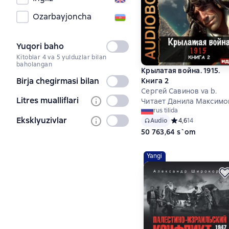
Ozarbayjoncha
Yuqori baho
Tanlanmagan
Kitoblar 4 va 5 yulduzlar bilan
baholangan
Крылатая война. 1915.
Birja chegirmasi bilan
Книга 2
Tanlanmagan
Сергей Савинов va b.
Litres mualliflari
Tanlanmagan
Читает Данила Максимо
rus tilida
Eksklyuzivlar
Tanlanmagan
Audio
Средний рейтинг 4,
4,6
14
50 763,64 s`om
Yangi