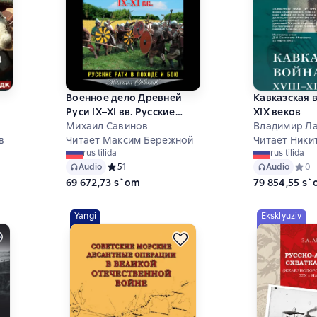
Военное дело Древней
Кавказская в
Руси IX–XI вв. Русские
XIX веков
рати в походе и бою
Михаил Савинов
Владимир Л
в
Читает Максим Бережной
Читает Ники
rus tilida
rus tilida
6 на основе 14 оценок
Audio
Средний рейтинг 5 на основе 1 оценок
5
1
Audio
Средн
0
69 672,73 s`om
79 854,55 s
Yangi
Eksklyuziv