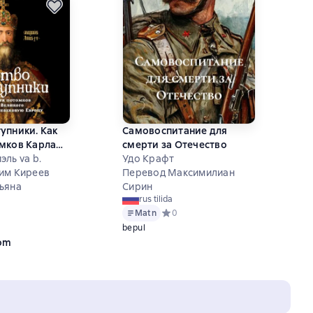
упники. Как
Самовоспитание для
мков Карла
смерти за Отечество
здала
ль va b.
Удо Крафт
вую Европу
им Киреев
Перевод Максимилиан
ьяна
Сирин
rus tilida
Matn
Средний рейтинг 0 на основе 0 оце
0
ий рейтинг 5 на основе 1 оценок
bepul
`om