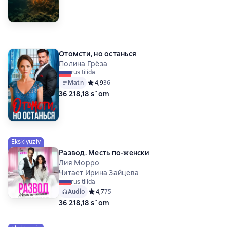
Отомсти, но останься
Полина Грёза
rus tilida
Matn
Средний рейтинг 4,9 на основе 36 оценок
4,9
36
36 218,18 s`om
Eksklyuziv
Развод. Месть по-женски
Лия Морро
Читает Ирина Зайцева
rus tilida
Audio
Средний рейтинг 4,7 на основе 75 оценок
4,7
75
36 218,18 s`om