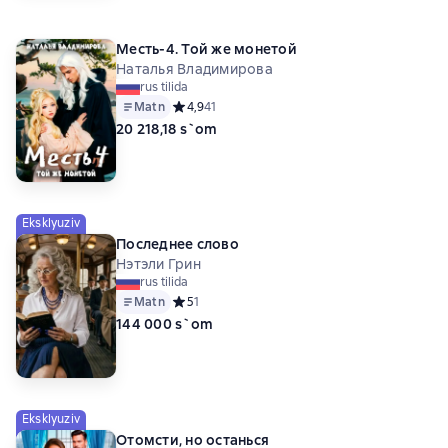
Месть-4. Той же монетой
Наталья Владимирова
rus tilida
Matn
Средний рейтинг 4,9 на основе 41 оценок
4,9
41
20 218,18 s`om
Eksklyuziv
Последнее слово
Нэтэли Грин
rus tilida
Matn
Средний рейтинг 5 на основе 1 оценок
5
1
144 000 s`om
Eksklyuziv
Отомсти, но останься