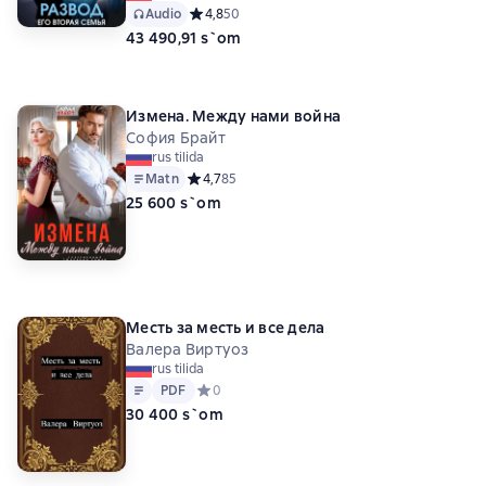
Audio
Средний рейтинг 4,8 на основе 50 оценок
4,8
50
43 490,91 s`om
Измена. Между нами война
София Брайт
rus tilida
Matn
Средний рейтинг 4,7 на основе 85 оценок
4,7
85
25 600 s`om
Месть за месть и все дела
Валера Виртуоз
rus tilida
Matn
PDF
PDF
Средний рейтинг 0 на основе 0 оценок
0
30 400 s`om