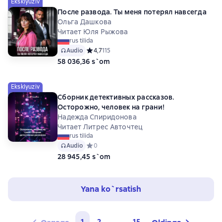
Eksklyuziv
После развода. Ты меня потерял навсегда
Ольга Дашкова
Читает Юля Рыжова
rus tilida
Audio
Средний рейтинг 4,7 на основе 115 оценок
4,7
115
58 036,36 s`om
Eksklyuziv
Сборник детективных рассказов.
Осторожно, человек на грани!
Надежда Спиридонова
Читает Литрес Авточтец
rus tilida
Audio
Средний рейтинг 0 на основе 0 оценок
0
28 945,45 s`om
Yana ko`rsatish
1
2
...
15