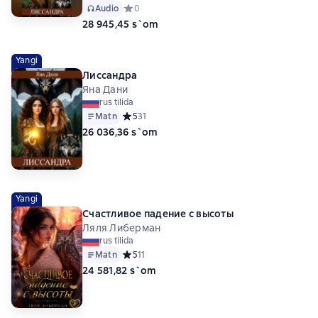
Audio
Средний рейтинг 0 на основе 0 оценок
0
28 945,45 s`om
Yangi
Лиссандра
Яна Дани
rus tilida
Matn
Средний рейтинг 5 на основе 31 оценок
5
31
26 036,36 s`om
Yangi
Счастливое падение с высоты
Ляля Либерман
rus tilida
Matn
Средний рейтинг 5 на основе 11 оценок
5
11
24 581,82 s`om