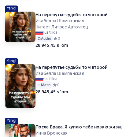
Yangi
На перепутье судьбы том второй
Изабелла Шампанская
Читает Литрес Авточтец
rus tilida
Audio
Средний рейтинг 0 на основе 0 оценок
0
28 945,45 s`om
Yangi
На перепутье судьбы том второй
Изабелла Шампанская
rus tilida
Matn
Средний рейтинг 0 на основе 0 оценок
0
28 945,45 s`om
Yangi
После Брака. Я куплю тебе новую жизнь
Инна Вронская