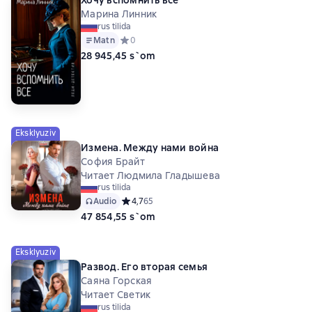
Марина Линник
rus tilida
Matn
Средний рейтинг 0 на основе 0 оценок
0
28 945,45 s`om
Eksklyuziv
Измена. Между нами война
София Брайт
Читает Людмила Гладышева
rus tilida
Audio
Средний рейтинг 4,7 на основе 65 оценок
4,7
65
47 854,55 s`om
Eksklyuziv
Развод. Его вторая семья
Саяна Горская
Читает Светик
rus tilida