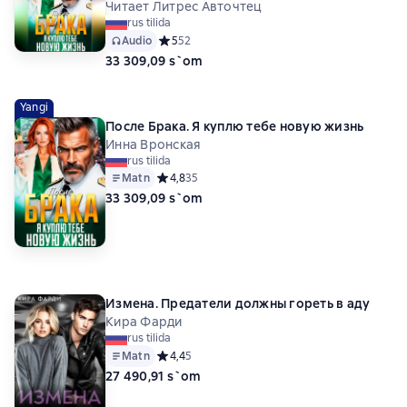
Читает Литрес Авточтец
rus tilida
Audio
Средний рейтинг 5 на основе 52 оценок
5
52
33 309,09 s`om
Yangi
После Брака. Я куплю тебе новую жизнь
Инна Вронская
rus tilida
Matn
Средний рейтинг 4,8 на основе 35 оценок
4,8
35
33 309,09 s`om
Измена. Предатели должны гореть в аду
Кира Фарди
rus tilida
Matn
Средний рейтинг 4,4 на основе 5 оценок
4,4
5
27 490,91 s`om