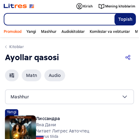
Kirish
Mening kitoblarim
Topish
Promokod
Yangi
Mashhur
Audiokitoblar
Komikslar va vebtunlar
Mo
Kitoblar
Ayollar qasosi
Matn
Audio
Mashhur
Yangi
Лиссандра
Яна Дани
Читает Литрес Авточтец
rus tilida