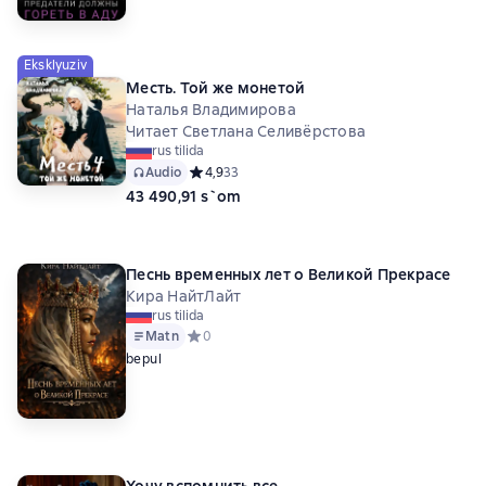
Eksklyuziv
Месть. Той же монетой
Наталья Владимирова
Читает Светлана Селивёрстова
rus tilida
Audio
Средний рейтинг 4,9 на основе 33 оценок
4,9
33
43 490,91 s`om
Песнь временных лет о Великой Прекрасе
Кира НайтЛайт
rus tilida
Matn
Средний рейтинг 0 на основе 0 оценок
0
bepul
Хочу вспомнить все