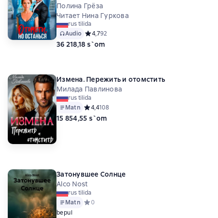
Полина Грёза
Читает Нина Гуркова
rus tilida
Audio
Средний рейтинг 4,7 на основе 92 оценок
4,7
92
36 218,18 s`om
Измена. Пережить и отомстить
Милада Павлинова
rus tilida
Matn
Средний рейтинг 4,4 на основе 108 оценок
4,4
108
15 854,55 s`om
Затонувшее Солнце
Alco Nost
rus tilida
Matn
Средний рейтинг 0 на основе 0 оценок
0
bepul