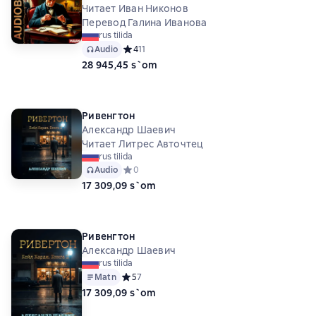
Читает Иван Никонов
Перевод Галина Иванова
rus tilida
Audio
Средний рейтинг 4 на основе 11 оценок
4
11
28 945,45 s`om
Ривенгтон
Александр Шаевич
Читает Литрес Авточтец
rus tilida
Audio
Средний рейтинг 0 на основе 0 оценок
0
17 309,09 s`om
Ривенгтон
Александр Шаевич
rus tilida
Matn
Средний рейтинг 5 на основе 7 оценок
5
7
17 309,09 s`om