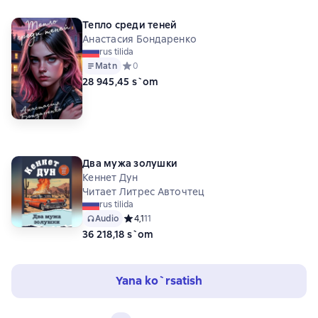
Тепло среди теней
Анастасия Бондаренко
rus tilida
Matn
Средний рейтинг 0 на основе 0 оценок
0
28 945,45 s`om
Два мужа золушки
Кеннет Дун
Читает Литрес Авточтец
rus tilida
Audio
Средний рейтинг 4,1 на основе 11 оценок
4,1
11
36 218,18 s`om
Yana ko`rsatish