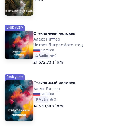
Eksklyuziv
Стеклянный человек
Алекс Риттер
Читает Литрес Авточтец
rus tilida
Audio
Средний рейтинг 0 на основе 0 оценок
0
21 672,73 s`om
Eksklyuziv
Стеклянный человек
Алекс Риттер
rus tilida
Matn
Средний рейтинг 0 на основе 0 оценок
0
14 530,91 s`om