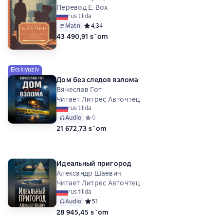
Перевод Е. Вох
rus tilida
Matn
Средний рейтинг 4,3 на основе 4 оценок
4,3
4
43 490,91 s`om
Eksklyuziv
Дом без следов взлома
Вячеслав Гот
Читает Литрес Авточтец
rus tilida
Audio
Средний рейтинг 0 на основе 0 оценок
0
21 672,73 s`om
Идеальный пригород
Александр Шаевич
Читает Литрес Авточтец
rus tilida
Audio
Средний рейтинг 5 на основе 1 оценок
5
1
28 945,45 s`om