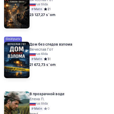
rus tilida
Matn
Средний рейтинг 2 на основе 1 оценок
2
1
23 127,27 s`om
Eksklyuziv
Дом без следов взлома
Вячеслав Гот
rus tilida
Matn
Средний рейтинг 3 на основе 1 оценок
3
1
21 672,73 s`om
В прозрачной воде
Елена П.
rus tilida
Matn
Средний рейтинг 0 на основе 0 оценок
0
bepul