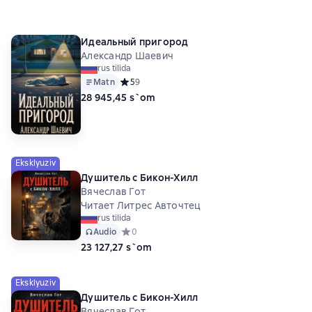
Идеальный пригород
Александр Шаевич
rus tilida
Matn
Средний рейтинг 5 на основе 9 оценок
5
9
28 945,45 s`om
Eksklyuziv
Душитель с Бикон-Хилл
Вячеслав Гот
Читает Литрес Авточтец
rus tilida
Audio
Средний рейтинг 0 на основе 0 оценок
0
23 127,27 s`om
Eksklyuziv
Душитель с Бикон-Хилл
Вячеслав Гот