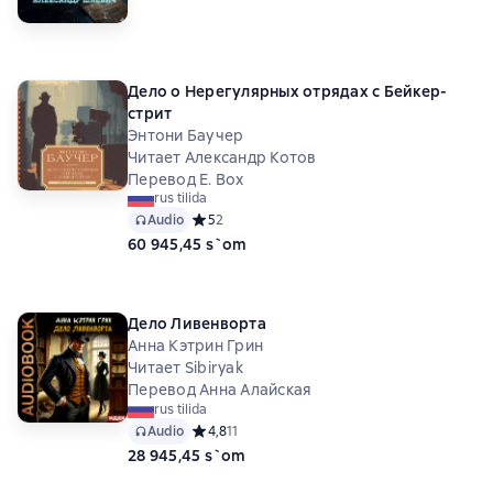
Дело о Нерегулярных отрядах с Бейкер-
стрит
Энтони Баучер
Читает Александр Котов
Перевод Е. Вох
rus tilida
Audio
Средний рейтинг 5 на основе 2 оценок
5
2
60 945,45 s`om
Дело Ливенворта
Анна Кэтрин Грин
Читает Sibiryak
Перевод Анна Алайская
rus tilida
Audio
Средний рейтинг 4,8 на основе 11 оценок
4,8
11
28 945,45 s`om