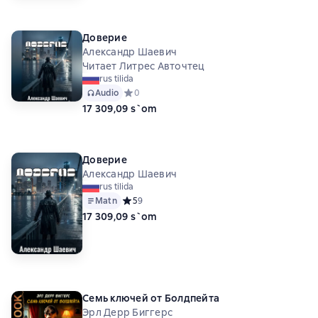
Доверие
Александр Шаевич
Читает Литрес Авточтец
rus tilida
Audio
Средний рейтинг 0 на основе 0 оценок
0
17 309,09 s`om
Доверие
Александр Шаевич
rus tilida
Matn
Средний рейтинг 5 на основе 9 оценок
5
9
17 309,09 s`om
Семь ключей от Болдпейта
Эрл Дерр Биггерс