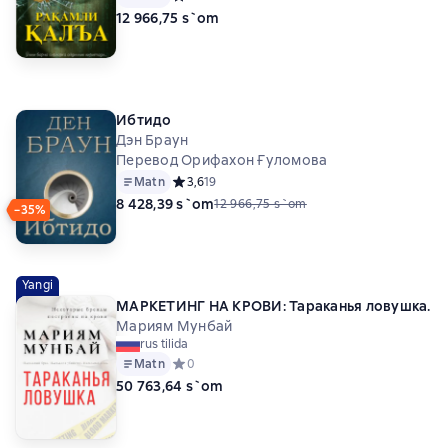
12 966,75 s`om
Ибтидо
Дэн Браун
Перевод Орифахон Ғуломова
Matn
Средний рейтинг 3,6 на основе 19 оценок
3,6
19
8 428,39 s`om
12 966,75 s`om
−35%
Yangi
МАРКЕТИНГ НА КРОВИ: Тараканья ловушка.
Мариям Мунбай
rus tilida
Matn
Средний рейтинг 0 на основе 0 оценок
0
50 763,64 s`om