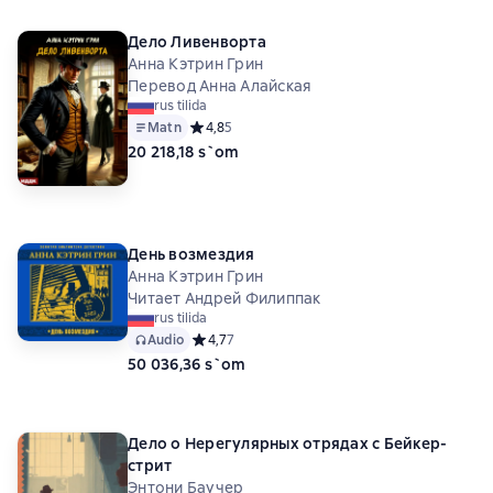
Дело Ливенворта
Анна Кэтрин Грин
Перевод Анна Алайская
rus tilida
Matn
Средний рейтинг 4,8 на основе 5 оценок
4,8
5
20 218,18 s`om
День возмездия
Анна Кэтрин Грин
Читает Андрей Филиппак
rus tilida
Audio
Средний рейтинг 4,7 на основе 7 оценок
4,7
7
50 036,36 s`om
Дело о Нерегулярных отрядах с Бейкер-
стрит
Энтони Баучер