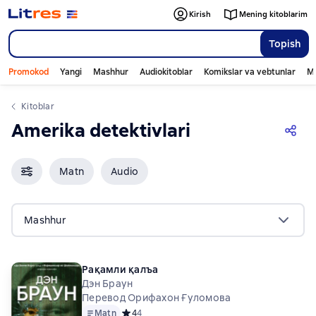
Kirish
Mening kitoblarim
Topish
Promokod
Yangi
Mashhur
Audiokitoblar
Komikslar va vebtunlar
Mo
Kitoblar
Amerika detektivlari
Matn
Audio
Mashhur
Рақамли қалъа
Дэн Браун
Перевод Орифахон Ғуломова
Matn
Средний рейтинг 4 на основе 4 оценок
4
4