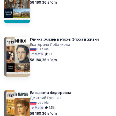
58 180,36 s`om
Глинка: Жизнь в эпохе. Эпоха в жизни
1713
Екатерина Лобанкова
rus tilida
Matn
Средний рейтинг 5 на основе 3 оценок
5
3
58 180,36 s`om
Елизавета Федоровна
1737
Дмитрий Гришин
rus tilida
Matn
Средний рейтинг 4,5 на основе 6 оценок
4,5
6
58 180,36 s`om