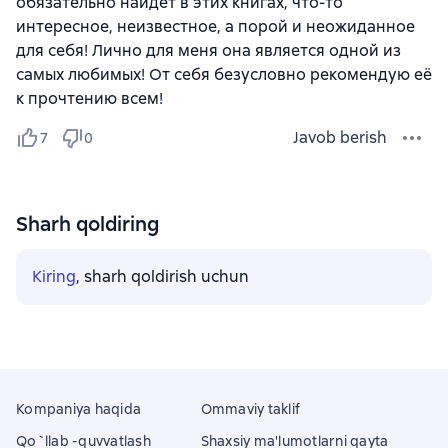
обязательно найдёт в этих книгах, что-то
интересное, неизвестное, а порой и неожиданное
для себя! Лично для меня она является одной из
самых любимых! От себя безусловно рекомендую её
к прочтению всем!
Javob berish
7
0
Sharh qoldiring
Kiring
, sharh qoldirish uchun
Kompaniya haqida
Ommaviy taklif
Qo`llab -quvvatlash
Shaxsiy ma'lumotlarni qayta