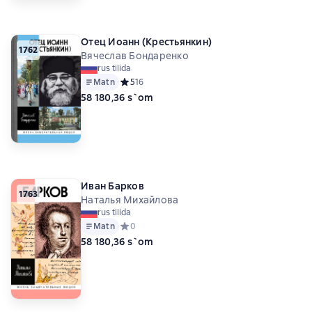
Отец Иоанн (Крестьянкин)
1762
Вячеслав Бондаренко
rus tilida
Matn
Средний рейтинг 5 на основе 16 оценок
5
16
58 180,36 s`om
Иван Барков
1763
Наталья Михайлова
rus tilida
Matn
Средний рейтинг 0 на основе 0 оценок
0
58 180,36 s`om