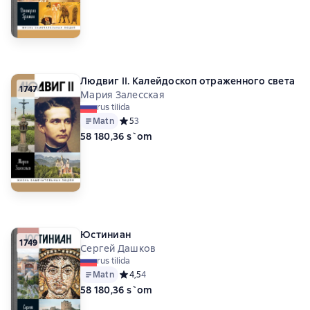
Людвиг II. Калейдоскоп отраженного света
1747
Мария Залесская
rus tilida
Matn
Средний рейтинг 5 на основе 3 оценок
5
3
58 180,36 s`om
Юстиниан
1749
Сергей Дашков
rus tilida
Matn
Средний рейтинг 4,5 на основе 4 оценок
4,5
4
58 180,36 s`om