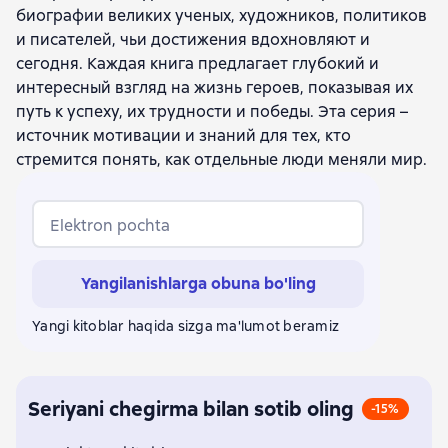
биографии великих ученых, художников, политиков
Людмила Ивонина
Екатерина Глаголева
и писателей, чьи достижения вдохновляют и
Алексей Песков
К. М. Карягин
сегодня. Каждая книга предлагает глубокий и
Владимир Чепинский
Александр Куланов
интересный взгляд на жизнь героев, показывая их
И. Е. Суриков
Максим Макарычев
путь к успеху, их трудности и победы. Эта серия –
Вячеслав Николаевич Козляков
источник мотивации и знаний для тех, кто
Александр Бондаренко
Владимир Антонов
стремится понять, как отдельные люди меняли мир.
Андрей Андреев
Дмитрий Медведев
Андрей Максимов
Дмитрий Гришин
Юрий Рубцов
Сергей Михеенков
Василий Молодяков
Elektron pochta
Евгений Шишкин
Александр Сенкевич
Марина Арзаканян
Виктория Балашова
Yangilanishlarga obuna bo'ling
Георгий Чернявский
Василий Авченко
Дмитрий Минченок
Сергей Федякин
Yangi kitoblar haqida sizga ma'lumot beramiz
Вячеслав Бондаренко
Николай Долгополов
Анна Сергеева-Клятис
Александр Разумихин
Олег Трушин
Александр Васькин
Мария Залесская
Михаил Филин
Валерий Михайлов
Андрей Ранчин
Seriyani chegirma bilan sotib oling
-15%
Александр Томчин
Владимир Лакшин