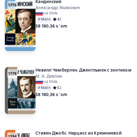
Кандинский
1775
Александр Якимович
rus tilida
Matn
Средний рейтинг 4 на основе 2 оценок
4
2
58 180,36 s`om
Невилл Чемберлен. Джентльмен с зонтиком
1776
М. А. Девлин
rus tilida
Matn
Средний рейтинг 5 на основе 2 оценок
5
2
58 180,36 s`om
Стивен Джобс. Нарцисс из Кремниевой
1784