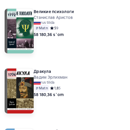
Великие психологи
1772
Станислав Аристов
rus tilida
Matn
Средний рейтинг 5 на основе 9 оценок
5
9
58 180,36 s`om
Дракула
1774
Вадим Эрлихман
rus tilida
Matn
Средний рейтинг 1,8 на основе 5 оценок
1,8
5
58 180,36 s`om