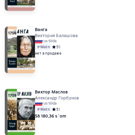
Ванга
1756
Виктория Балашова
rus tilida
Matn
Средний рейтинг 5 на основе 5 оценок
5
5
нет в продаже
Виктор Маслов
1759
Александр Горбунов
rus tilida
Matn
Средний рейтинг 5 на основе 1 оценок
5
1
58 180,36 s`om