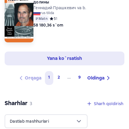
долины
Геннадий Прашкевич va b.
rus tilida
Matn
Средний рейтинг 5 на основе 1 оценок
5
1
58 180,36 s`om
Yana ko`rsatish
1
2
...
9
Orqaga
Oldinga
Sharhlar
,
3 sharhlar
3
Sharh qoldirish
Dastlab mashhurlari