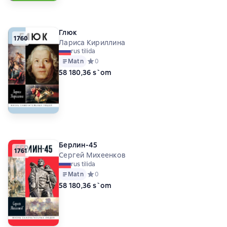
Глюк
1760
Лариса Кириллина
rus tilida
Matn
Средний рейтинг 0 на основе 0 оценок
0
58 180,36 s`om
Берлин-45
1761
Сергей Михеенков
rus tilida
Matn
Средний рейтинг 0 на основе 0 оценок
0
58 180,36 s`om