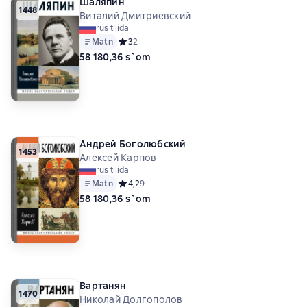
Шаляпин
1448
Виталий Дмитриевский
rus tilida
Matn
Средний рейтинг 3 на основе 2 оценок
3
2
58 180,36 s`om
Андрей Боголюбский
1453
Алексей Карпов
rus tilida
Matn
Средний рейтинг 4,2 на основе 9 оценок
4,2
9
58 180,36 s`om
Вартанян
1470
Николай Долгополов