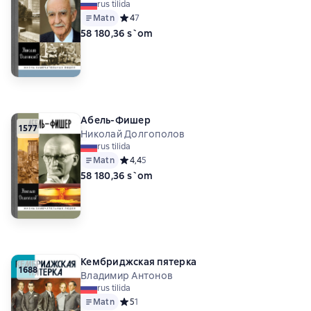
rus tilida
Matn
Средний рейтинг 4 на основе 7 оценок
4
7
58 180,36 s`om
Абель-Фишер
1577
Николай Долгополов
rus tilida
Matn
Средний рейтинг 4,4 на основе 5 оценок
4,4
5
58 180,36 s`om
Кембриджская пятерка
1688
Владимир Антонов
rus tilida
Matn
Средний рейтинг 5 на основе 1 оценок
5
1