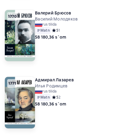
Валерий Брюсов
1770
Василий Молодяков
rus tilida
Matn
Средний рейтинг 5 на основе 1 оценок
5
1
58 180,36 s`om
Адмирал Лазарев
1771
Илья Родимцев
rus tilida
Matn
Средний рейтинг 5 на основе 2 оценок
5
2
58 180,36 s`om