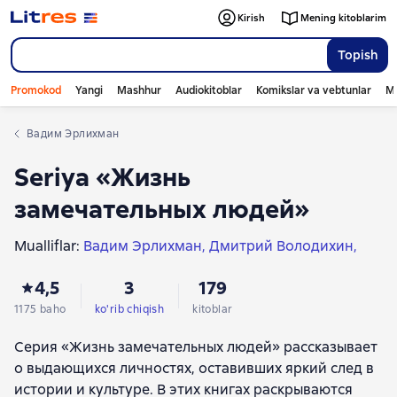
Kirish
Mening kitoblarim
Topish
Promokod
Yangi
Mashhur
Audiokitoblar
Komikslar va vebtunlar
Mo
Вадим Эрлихман
Seriya «Жизнь
замечательных людей»
Mualliflar:
Вадим Эрлихман
Дмитрий Володихин
Петр Ефимович Люкимсон
Геннадий Прашкевич
4,5
3
179
Николай Павленко
Леонид Млечин
Наталья Иртенина
Василий Голованов
1175 baho
ko'rib chiqish
kitoblar
Николай Борисов
И. В. Курукин
Серия «Жизнь замечательных людей» рассказывает
Николай Черкашин
Павел Басинский
о выдающихся личностях, оставивших яркий след в
Алексей Варламов
Андрей Рубанов
истории и культуре. В этих книгах раскрываются
Ольга Погодина
Игорь Рабинер