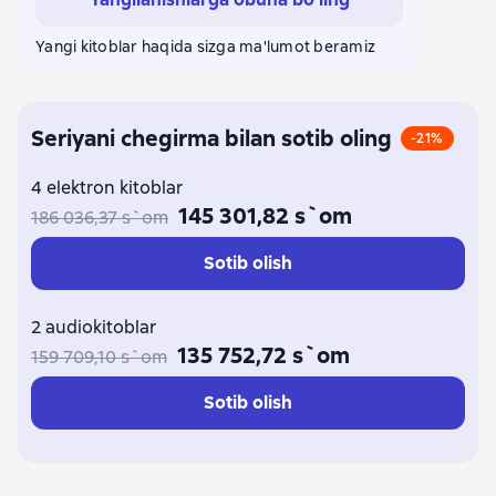
Yangi kitoblar haqida sizga ma'lumot beramiz
Seriyani chegirma bilan sotib oling
-21%
4 elektron kitoblar
145 301,82 s`om
186 036,37 s`om
Sotib olish
2 audiokitoblar
135 752,72 s`om
159 709,10 s`om
Sotib olish