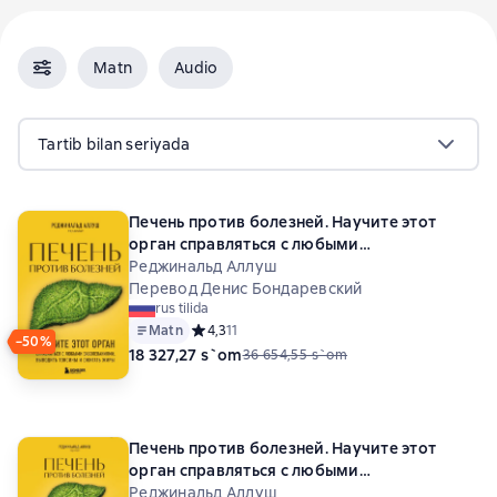
Matn
Audio
Tartib bilan seriyada
Печень против болезней. Научите этот
орган справляться с любыми
заболеваниями, выводить токсины и
Реджинальд Аллуш
сжигать жиры
Перевод Денис Бондаревский
rus tilida
Matn
Средний рейтинг 4,3 на основе 11 оценок
4,3
11
−50%
18 327,27 s`om
36 654,55 s`om
Печень против болезней. Научите этот
орган справляться с любыми
заболеваниями, выводить токсины и
Реджинальд Аллуш