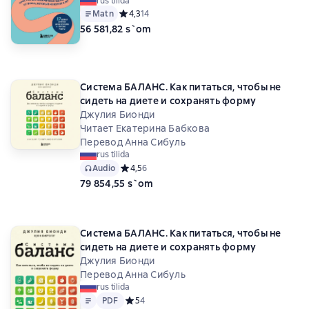
rus tilida
Matn
Средний рейтинг 4,3 на основе 14 оценок
4,3
14
56 581,82 s`om
Система БАЛАНС. Как питаться, чтобы не
сидеть на диете и сохранять форму
Джулия Бионди
Читает Екатерина Бабкова
Перевод Анна Сибуль
rus tilida
Audio
Средний рейтинг 4,5 на основе 6 оценок
4,5
6
79 854,55 s`om
Система БАЛАНС. Как питаться, чтобы не
сидеть на диете и сохранять форму
Джулия Бионди
Перевод Анна Сибуль
rus tilida
Matn
PDF
PDF
Средний рейтинг 5 на основе 4 оценок
5
4