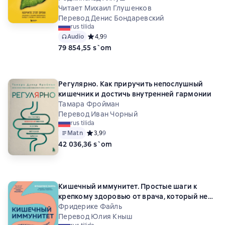
сжигать жиры
Читает Михаил Глушенков
Перевод Денис Бондаревский
rus tilida
Audio
Средний рейтинг 4,9 на основе 9 оценок
4,9
9
79 854,55 s`om
Регулярно. Как приручить непослушный
кишечник и достичь внутренней гармонии
Тамара Фройман
Перевод Иван Чорный
rus tilida
Matn
Средний рейтинг 3,9 на основе 9 оценок
3,9
9
42 036,36 s`om
Кишечный иммунитет. Простые шаги к
крепкому здоровью от врача, который не
болеет 5 лет
Фридерике Файль
Перевод Юлия Кныш