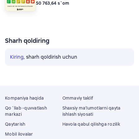
50 763,64 s`om
Sharh qoldiring
Kiring
, sharh qoldirish uchun
Kompaniya haqida
Ommaviy taklif
Qo`llab -quvvatlash
Shaxsiy ma'lumotlarni qayta
markazi
ishlash siyosati
Qaytarish
Havola qabul qilishga rozilik
Mobil ilovalar