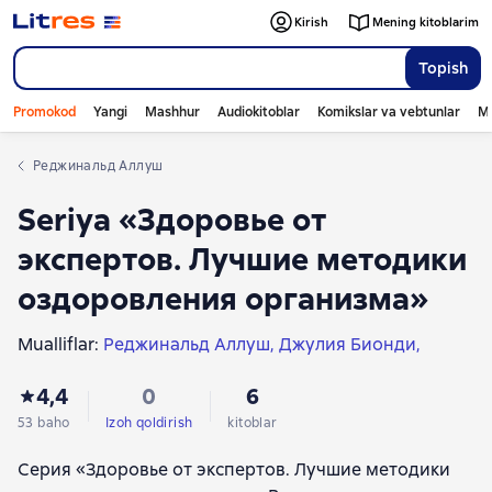
Kirish
Mening kitoblarim
Topish
Promokod
Yangi
Mashhur
Audiokitoblar
Komikslar va vebtunlar
Mo
Реджинальд Аллуш
Seriya «Здоровье от
экспертов. Лучшие методики
оздоровления организма»
Mualliflar:
Реджинальд Аллуш
Джулия Бионди
Фридерике Файль
Тамара Фройман
4,4
0
6
53 baho
Izoh qoldirish
kitoblar
Серия «Здоровье от экспертов. Лучшие методики