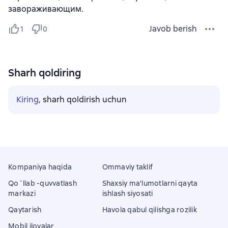
завораживающим.
Javob berish
1
0
Sharh qoldiring
Kiring
, sharh qoldirish uchun
Kompaniya haqida
Ommaviy taklif
Qo`llab -quvvatlash
Shaxsiy ma'lumotlarni qayta
markazi
ishlash siyosati
Qaytarish
Havola qabul qilishga rozilik
Mobil ilovalar