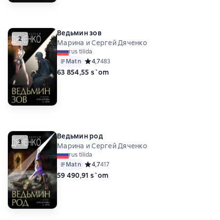
Ведьмин зов
2
Марина и Сергей Дяченко
rus tilida
Matn
Средний рейтинг 4,7 на основе 483 оценок
4,7
483
63 854,55 s`om
Ведьмин род
3
Марина и Сергей Дяченко
rus tilida
Matn
Средний рейтинг 4,7 на основе 417 оценок
4,7
417
59 490,91 s`om