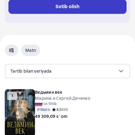
Sotib olish
Matn
Tartib bilan seriyada
Ведьмин век
1
Марина и Сергей Дяченко
rus tilida
Matn
Средний рейтинг 4,5 на основе 839 оценок
4,5
839
49 309,09 s`om