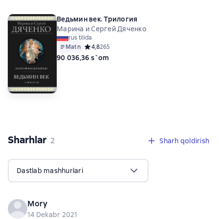
Ведьмин век. Трилогия
Марина и Сергей Дяченко
rus tilida
Matn
Средний рейтинг 4,8 на основе 265 оценок
4,8
265
90 036,36 s`om
Sharhlar
,
2 sharhlar
2
Sharh qoldirish
Dastlab mashhurlari
Mory
14 Dekabr 2021