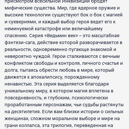
присмотром всесильной Инквизиции бродят
мифические существа. Мир, где ядерное оружие и
высокие технологии существуют бок о бок с магией
и суевериями, и каждый выбор героя ведет его к
неминуемой катастрофе или величайшему
спасению. Серия «Ведьмин век» – это масштабная
фэнтези-сага, действие которой разворачивается в
реальности, одновременно пугающе знакомой и
невероятно чуждой. Герои сталкиваются с вечным
конфликтом свободы и контроля, личного счастья и
долга, пытаясь обрести любовь в мире, который
движется к апокалипсису, порожденному
ненавистью. Эта серия выделяется благодаря
уникальному миру, в котором магия вплетена в
повседневность, и глубоким, психологически
проработанным персонажам, чьи судьбы растянуты
на десятилетия. Если вам близки истории о сильных
женщинах, сложном моральном выборе и мире на
грани коллапса, эта трилогия, переведенная на