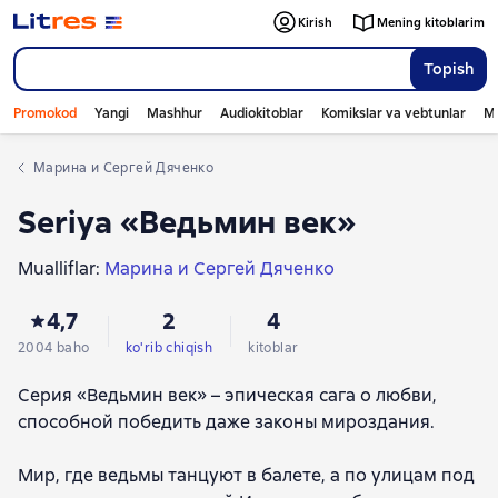
Kirish
Mening kitoblarim
Topish
Promokod
Yangi
Mashhur
Audiokitoblar
Komikslar va vebtunlar
Mo
Марина и Сергей Дяченко
Seriya «Ведьмин век»
Mualliflar:
Марина и Сергей Дяченко
4,7
2
4
2004 baho
ko'rib chiqish
kitoblar
Серия «Ведьмин век» – эпическая сага о любви,
способной победить даже законы мироздания.
Мир, где ведьмы танцуют в балете, а по улицам под