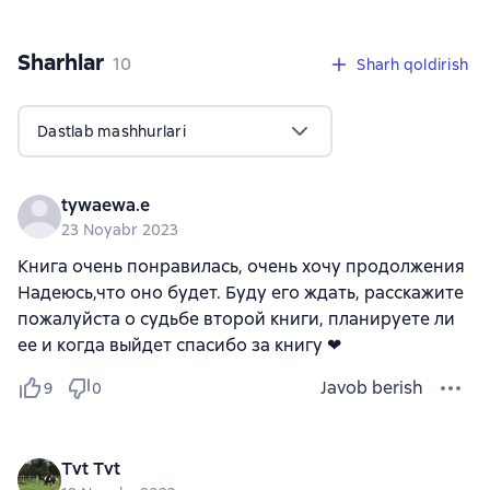
Sharhlar
,
10 sharhlar
10
Sharh qoldirish
Dastlab mashhurlari
tywaewa.e
23 Noyabr 2023
Книга очень понравилась, очень хочу продолжения
Надеюсь,что оно будет. Буду его ждать, расскажите
пожалуйста о судьбе второй книги, планируете ли
ее и когда выйдет спасибо за книгу ❤
Javob berish
9
0
Tvt Tvt