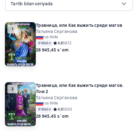
Tartib bilan seriyada
Травница, или Как выжить среди магов
1
Татьяна Серганова
rus tilida
Matn
Средний рейтинг 4,8 на основе 5672 оценок
4,8
5672
28 945,45 s`om
Травница, или Как выжить среди магов.
2
Том 2
Татьяна Серганова
rus tilida
Matn
Средний рейтинг 4,9 на основе 5003 оценок
4,9
5003
28 945,45 s`om