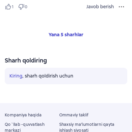
Javob berish
1
0
Yana 5 sharhlar
Sharh qoldiring
Kiring
, sharh qoldirish uchun
Kompaniya haqida
Ommaviy taklif
Qo`llab -quvvatlash
Shaxsiy ma'lumotlarni qayta
markazi
ishlash siyosati