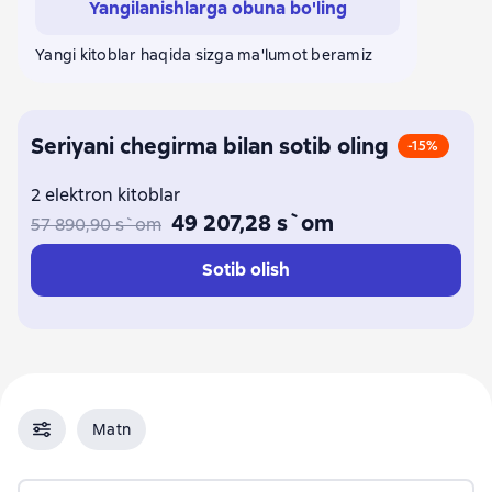
Yangilanishlarga obuna bo'ling
Yangi kitoblar haqida sizga ma'lumot beramiz
Seriyani chegirma bilan sotib oling
-15%
2 elektron kitoblar
49 207,28 s`om
57 890,90 s`om
Sotib olish
Matn