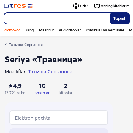
Kirish
Mening kitoblarim
Topish
Promokod
Yangi
Mashhur
Audiokitoblar
Komikslar va vebtunlar
Mo
Татьяна Серганова
Seriya «Травница»
Mualliflar:
Татьяна Серганова
4,9
10
2
13 721 baho
sharhlar
kitoblar
Elektron pochta