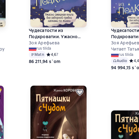
Чудесатости из
Чудесатости
Подкроватии. Ужасно
Подкровати
смешная книга для
Зоя Арефьева
смешная кни
Зоя Арефье
rus tilida
ей
ру
задорной гребли лапками
задорной г
Читает Тать
Matn
Средний рейтинг 4,6 на основе 7 оценок
4,6
7
rus tilida
по жизни
по жизни
 на основе 20 оценок
Audio
Средн
4,4
86 211,94 s`om
94 994,15 s`