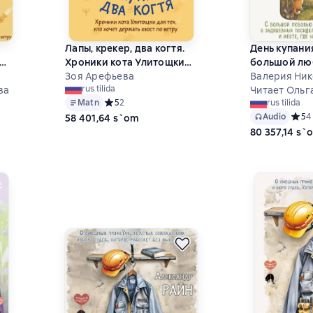
Лапы, крекер, два когтя.
День купани
Хроники кота Улитощки
большой лю
для тех, кто хочет
Зоя Арефьева
маленькой д
Валерия Ни
rus tilida
ва
держать хвост по ветру
задушевных 
Читает Ольг
Matn
Средний рейтинг 5 на основе 2 оценок
5
2
rus tilida
котах-загов
8 на основе 6 оценок
Audio
Средн
5
4
58 401,64 s`om
месте, где н
80 357,14 s`
лето