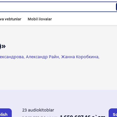
va vebtunlar
Mobil ilovalar
)»
ександрова
Александр Райн
Жанна Коробкина
якова
Любовь Курилюк
Аня Матвеева
Галина Захарова
23 audiokitoblar
lish
So