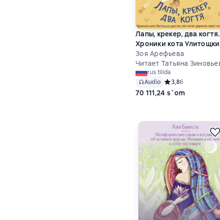
Лапы, крекер, два когтя.
Хроники кота Улитощки
для тех, кто хочет
Зоя Арефьева
держать хвост по ветру
Читает Татьяна Зиновье
rus tilida
Audio
Средний рейтинг 3,
3,8
6
70 111,24 s`om