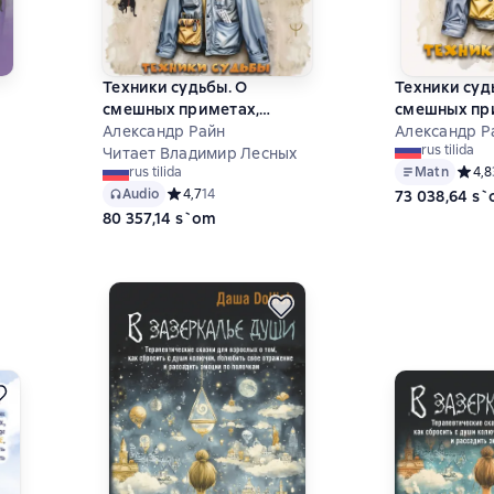
Техники судьбы. О
Техники суд
смешных приметах,
смешных пр
 и
нелепых совпадениях и
Александр Райн
нелепых сов
Александр Р
rus tilida
бюро судеб, которое
Читает Владимир Лесных
бюро судеб,
5 на основе 6 оценок
Matn
Средн
4,8
rus tilida
работает без выходных
работает бе
Audio
Средний рейтинг 4,7 на основе 14 оценок
4,7
14
73 038,64 s
80 357,14 s`om