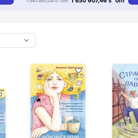
1 650 607,46 s`om
1 941 891,04 s`om