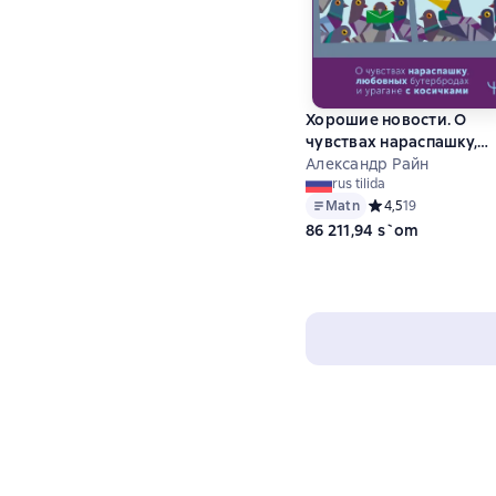
Хорошие новости. О
чувствах нараспашку,
любовных бутербродах
Александр Райн
rus tilida
урагане с косичками
Matn
Средний рейтинг 4,
4,5
19
86 211,94 s`om