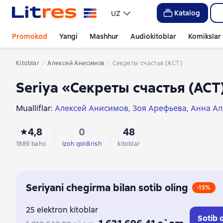
Katalog
UZ
Promokod
Yangi
Mashhur
Audiokitoblar
Komikslar 
Kitoblar
Алексей Анисимов
Секреты счастья (АСТ)
Seriya «Секреты счастья (АСТ
Mualliflar:
Алексей Анисимов
Зоя Арефьева
Анна Ал
Наталья Павлинова
Люся Лесенкова
Наталья Треть
4,8
0
48
Даша Dollish
Катя Балеста
Валерия Николаева
1889 baho
Izoh qoldirish
kitoblar
Seriyani chegirma bilan sotib oling
-15%
25 elektron kitoblar
Sotib o