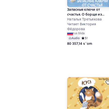
Запасные ключи от
счастья. О борще из
мандаринов, чудесных
Наталья Третьякова
ямочках на щеках и
Читает Виктория
бесконечных поводах д
Фёдорова
rus tilida
смеха
Audio
Средний рейтинг 5 
5
1
80 357,14 s`om