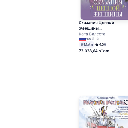
Сказания Ценной
Женщины.
Метафорические сказки
Катя Балеста
rus tilida
послания об истинной
Matn
Средний рейтинг 4,
4,5
6
природе Женщины и её
73 038,64 s`om
пути к себе настоящей