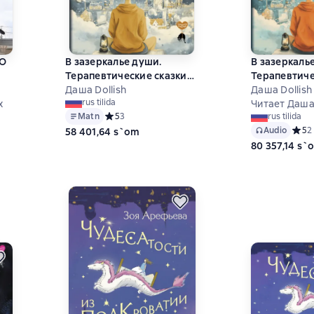
 О
В зазеркалье души.
В зазеркаль
Терапевтические сказки
Терапевтиче
ном
для взрослых о том, как
Даша Dollish
для взрослых
Даша Dollish
rus tilida
х
сбросить с души колючки,
сбросить с 
Читает Даша 
Matn
Средний рейтинг 5 на основе 3 оценок
5
3
rus tilida
полюбить свое отражение
полюбить с
 на основе 22 оценок
Audio
Средн
5
2
58 401,64 s`om
и рассадить эмоции по
и рассадить
80 357,14 s`
полочкам
полочкам