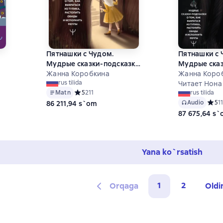
Пятнашки с Чудом.
Пятнашки с 
Мудрые сказки-подсказки
Мудрые сказ
 и
о том, как выбраться из
Жанна Коробкина
о том, как в
Жанна Коро
rus tilida
тупика, растопить обиды
тупика, рас
Читает Нона
5 на основе 19 оценок
Matn
Средний рейтинг 5 на основе 211 оценок
5
211
rus tilida
и исполнить мечты
и исполнить
Audio
Средн
5
1
86 211,94 s`om
87 675,64 s
Yana ko`rsatish
1
2
Orqaga
Oldi