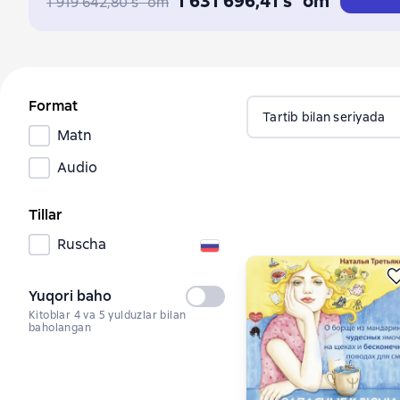
1 631 696,41 s`om
1 919 642,80 s`om
Format
Tartib bilan seriyada
Matn
Audio
Tillar
Ruscha
Yuqori baho
Tanlanmagan
Kitoblar 4 va 5 yulduzlar bilan
baholangan