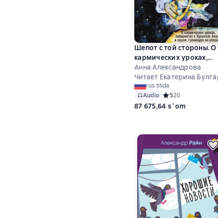
Шепот с той стороны. О
кармических уроках,
лабиринтах в Хрониках
Анна Александрова
Акаши и кошке, гуляющ
Читает Екатерина Булга
rus tilida
по облакам
Audio
Средний рейтинг 5
5
20
87 675,64 s`om