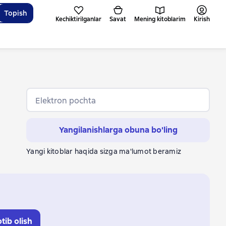
Topish
Kechiktirilganlar
Savat
Mening kitoblarim
Kirish
Elektron pochta
Yangilanishlarga obuna bo'ling
Yangi kitoblar haqida sizga ma'lumot beramiz
tib olish