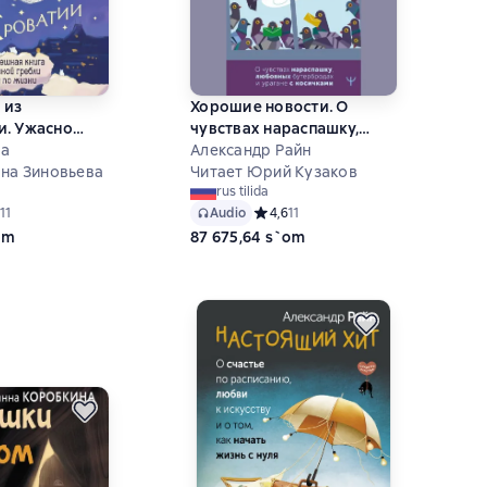
 из
Хорошие новости. О
и. Ужасно
чувствах нараспашку,
га для
ва
любовных бутербродах и
Александр Райн
ребли лапками
яна Зиновьева
урагане с косичками
Читает Юрий Кузаков
rus tilida
ий рейтинг 4,4 на основе 11 оценок
11
Audio
Средний рейтинг 4,6 на основе 11 о
4,6
11
om
87 675,64 s`om