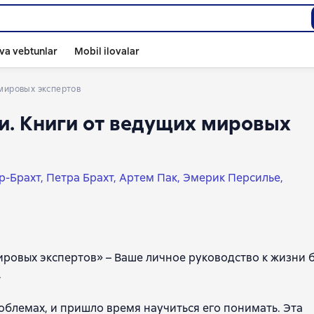
va vebtunlar
Mobil ilovalar
 мировых экспертов
и. Книги от ведущих мировых
р-Брахт
Петра Брахт
Артем Пак
Эмерик Персилье
ндт
ровых экспертов» – Ваше личное руководство к жизни 
.
роблемах, и пришло время научиться его понимать. Эта