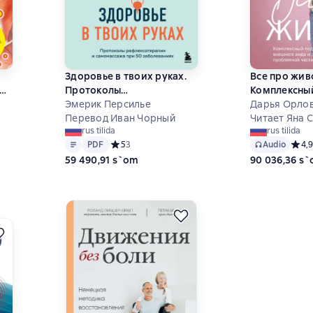
Здоровье в твоих руках.
Все про жив
Протоколы
Комплексный
рефлексотерапии и
Эмерик Персилье
улучшению 
Дарья Орло
самомассажа при 50
Перевод Иван Чорный
вида и здор
Читает Яна 
rus tilida
rus tilida
заболеваниях
проблемной 
Matn
PDF
8 на основе 9 оценок
PDF
Средний рейтинг 5 на основе 3 оценок
5
3
Audio
Средн
4,9
59 490,91 s`om
90 036,36 s