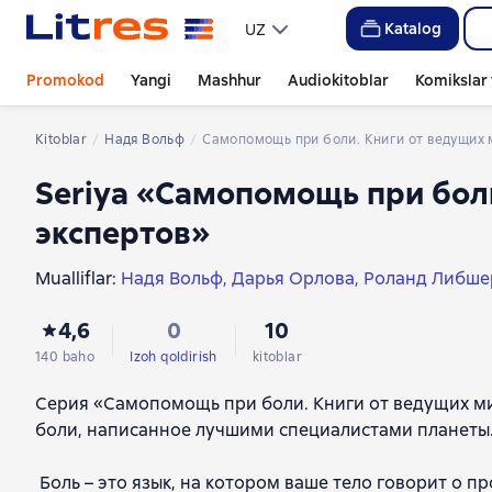
Katalog
UZ
Promokod
Yangi
Mashhur
Audiokitoblar
Komikslar 
Kitoblar
Надя Вольф
Самопомощь при боли. Книги от ведущих
Seriya «Самопомощь при бол
экспертов»
Mualliflar:
Надя Вольф
Дарья Орлова
Роланд Либше
Константин Герлах
Екатерина Невзорова
Марк Бра
4,6
0
10
140 baho
Izoh qoldirish
kitoblar
Серия «Самопомощь при боли. Книги от ведущих ми
боли, написанное лучшими специалистами планеты
Боль – это язык, на котором ваше тело говорит о п