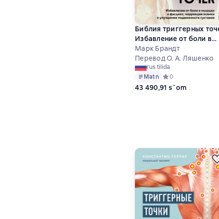
Библия триггерных точ
Избавление от боли в
мышцах и фасциях,
Марк Брандт
коррекция осанки и
Перевод О. А. Ляшенко
rus tilida
улучшение подвижност
Matn
Средний рейтинг 0 
0
суставов
43 490,91 s`om