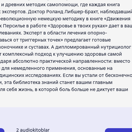
 и древних методик самопомощи, где каждая книга
х экспертов. Доктор Роланд Либшер-Брахт, наблюдавши
ю революционную немецкую методику в книге «Движения
Персилье в работе «Здоровье в твоих руках» дает в ва
еваниях. Эксперт в области лечения опорно-
авься от триггерных точек» предлагает готовые
воночнике и суставах. А дипломированный нутрициолог
ет комплексный подход к улучшению здоровья самой
одаря абсолютно практической направленности: вместо
ы для немедленного применения, основанные на
ицинских исследованиях. Если вы устали от бесконечн
и, эта библиотека знаний станет вашим главным
ля себя жизнь, в которой боль больше не диктует ваши
2 audiokitoblar