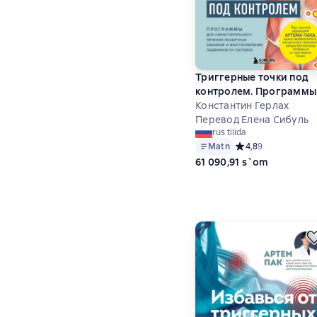
Триггерные точки под
контролем. Программы
для самостоятельного
Константин Герлах
лечения мышечных
Перевод Елена Сибуль
rus tilida
зажимов и
Matn
Средний рейтинг 4,
4,8
9
восстановления
61 090,91 s`om
подвижности суставов