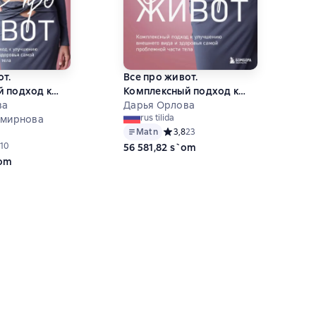
от.
Все про живот.
 подход к
Комплексный подход к
внешнего
ва
улучшению внешнего
Дарья Орлова
rus tilida
овья самой
Смирнова
вида и здоровья самой
Matn
Средний рейтинг 3,8 на основе 23 о
3,8
23
части тела
проблемной части тела
ий рейтинг 4,9 на основе 10 оценок
10
56 581,82 s`om
`om