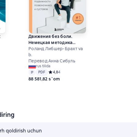
х
Движения без боли.
Немецкая методика
й
восстановления
Роланд Либшер-Брахт va
подвижности
b.
7 на основе 81 оценок
 и
позвоночника и суставов
Перевод Анна Сибуль
rus tilida
Matn
PDF
PDF
Средний рейтинг 4,8 на основе 4 оценок
4,8
4
88 581,82 s`om
iring
arh qoldirish uchun