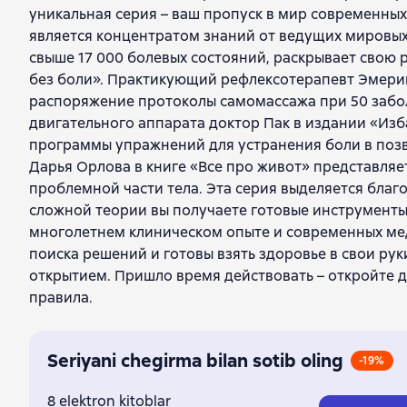
уникальная серия – ваш пропуск в мир современных
является концентратом знаний от ведущих мировы
свыше 17 000 болевых состояний, раскрывает сво
без боли». Практикующий рефлексотерапевт Эмерик 
распоряжение протоколы самомассажа при 50 забол
двигательного аппарата доктор Пак в издании «Изб
программы упражнений для устранения боли в поз
Дарья Орлова в книге «Все про живот» представля
проблемной части тела. Эта серия выделяется благ
сложной теории вы получаете готовые инструмент
многолетнем клиническом опыте и современных мед
поиска решений и готовы взять здоровье в свои рук
открытием. Пришло время действовать – откройте д
правила.
Seriyani chegirma bilan sotib oling
-19%
8 elektron kitoblar