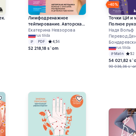
−40%
ек.
Лимфодренажное
Точки ЦИ и 
тейпирование. Авторская
Полное руко
методика борьбы с
Екатерина Невзорова
использова
Надя Вольф
rus tilida
отеками, морщинами и
энергетичес
Перевод Де
Matn
PDF
PDF
Средний рейтинг 4,5 на основе 6 оценок
4,5
6
и
дряблостью кожи
для естеств
Бондаревск
на основе 0 оценок
rus tilida
52 218,18 s`om
восстановл
Matn
Средн
5
2
организма и
54 021,82 s
от болей
90 036,36 s`o