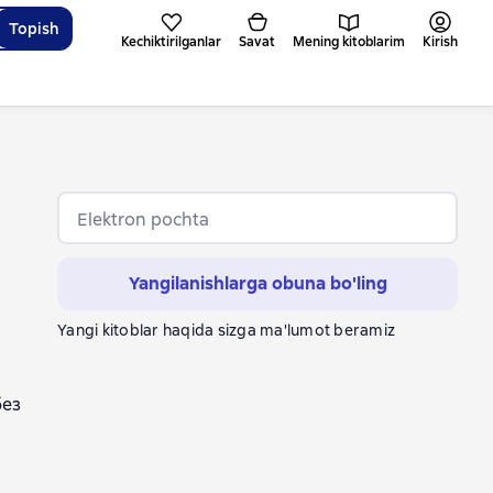
Topish
Kechiktirilganlar
Savat
Mening kitoblarim
Kirish
Elektron pochta
Yangilanishlarga obuna bo'ling
Yangi kitoblar haqida sizga ma'lumot beramiz
без