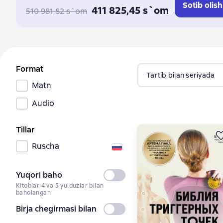
Sotib olish
411 825,45 s`om
510 981,82 s`om
Format
Tartib bilan seriyada
Matn
Audio
Tillar
Ruscha
Yuqori baho
Tanlanmagan
Kitoblar 4 va 5 yulduzlar bilan
baholangan
Birja chegirmasi bilan
Tanlanmagan