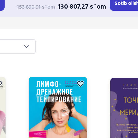
Sotib olis
130 807,27 s`om
153 890,91 s`om