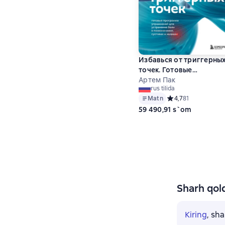
Избавься от триггерны
точек. Готовые
программы упражнени
Артем Пак
rus tilida
для устранения боли в
Matn
Средний рейтинг 4,
4,7
81
позвоночнике, суставах
59 490,91 s`om
мышцах
Sharh qold
Kiring
, sh