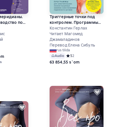
меридианы.
Триггерные точки под
водство по
контролем. Программы
нию
для самостоятельного
Константин Герлах
ких каналов
нис
лечения мышечных
Читает Магомед
енного
ий
зажимов и
Джамаладинов
ения
восстановления
Перевод Елена Сибуль
ий рейтинг 5 на основе 2 оценок
rus tilida
 избавления
подвижности суставов
Audio
Средний рейтинг 5 на основе 2 оце
5
2
`om
63 854,55 s`om
m