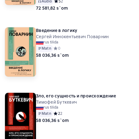
Audio
Средний рейтинг 5 на основе 2 оценок
5
2
72 581,82 s`om
Введение в логику
Сергей Иннокентьевич Поварнин
rus tilida
Matn
Средний рейтинг 0 на основе 0 оценок
0
58 036,36 s`om
Зло, его сущность и происхождение
Тимофей Буткевич
rus tilida
Matn
Средний рейтинг 2 на основе 2 оценок
2
2
58 036,36 s`om