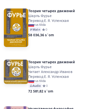
Теория четырех движений
Шарль Фурье
Перевод Е. Я. Успенская
rus tilida
Matn
Средний рейтинг 0 на основе 0 оценок
0
58 036,36 s`om
Теория четырех движений
Шарль Фурье
Читает Александр Иванов
Перевод Е. Я. Успенская
rus tilida
Audio
Средний рейтинг 0 на основе 0 оценок
0
72 581,82 s`om
Нравственная философия