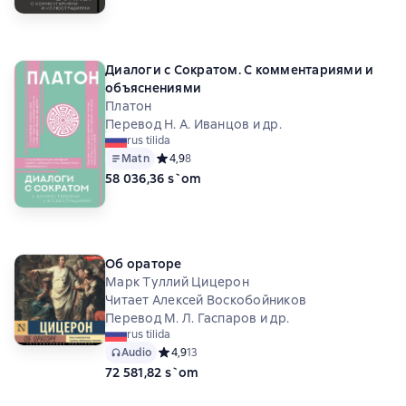
Диалоги с Сократом. С комментариями и
объяснениями
Платон
Перевод Н. А. Иванцов и др.
rus tilida
Matn
Средний рейтинг 4,9 на основе 8 оценок
4,9
8
58 036,36 s`om
Об ораторе
Марк Туллий Цицерон
Читает Алексей Воскобойников
Перевод М. Л. Гаспаров и др.
rus tilida
Audio
Средний рейтинг 4,9 на основе 13 оценок
4,9
13
72 581,82 s`om