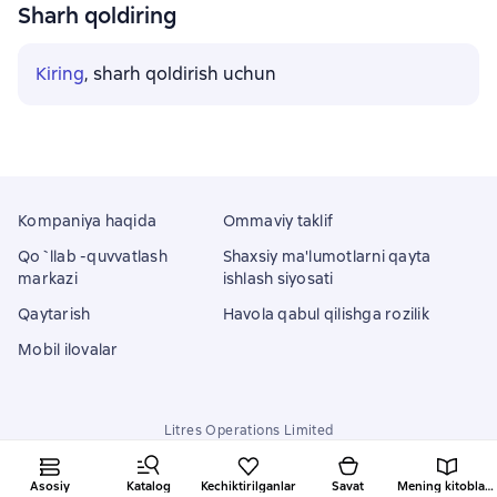
Sharh qoldiring
Kiring
, sharh qoldirish uchun
Kompaniya haqida
Ommaviy taklif
Qo`llab -quvvatlash
Shaxsiy ma'lumotlarni qayta
markazi
ishlash siyosati
Qaytarish
Havola qabul qilishga rozilik
Mobil ilovalar
Litres Operations Limited
18 Mallow street co. Limerick, Ireland
Asosiy
Katalog
Kechiktirilganlar
Savat
Mening kitoblarim