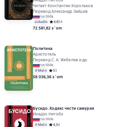
Читает Константин Корольков
Перевод Александр Зайцев
rus tilida
Audio
Средний рейтинг 4,8 на основе 54 оценок
4,8
54
72 581,82 s`om
Политика
Аристотель
Перевод С. А. Жебелев и др.
rus tilida
Matn
Средний рейтинг 5 на основе 3 оценок
5
3
58 036,36 s`om
Бусидо. Кодекс чести самурая
Инадзо Нитобэ
rus tilida
Matn
Средний рейтинг 4,3 на основе 4 оценок
4,3
4