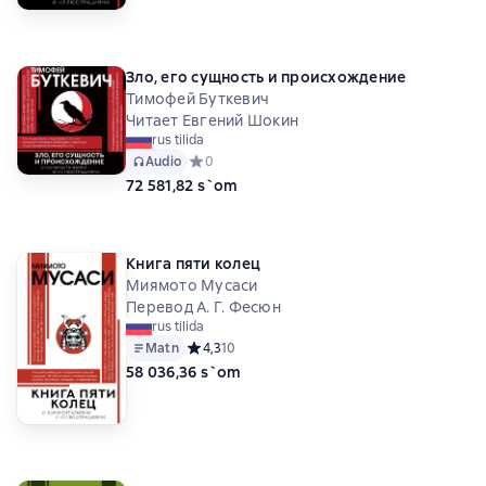
Зло, его сущность и происхождение
Тимофей Буткевич
Читает Евгений Шокин
rus tilida
Audio
Средний рейтинг 0 на основе 0 оценок
0
72 581,82 s`om
Книга пяти колец
Миямото Мусаси
Перевод А. Г. Фесюн
rus tilida
Matn
Средний рейтинг 4,3 на основе 10 оценок
4,3
10
58 036,36 s`om