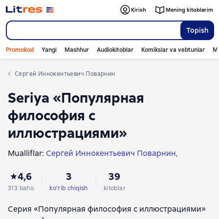
Kirish
Mening kitoblarim
Topish
Promokod
Yangi
Mashhur
Audiokitoblar
Komikslar va vebtunlar
Mo
Сергей Иннокентьевич Поварнин
Seriya «Популярная
философия с
иллюстрациями»
Mualliflar:
Сергей Иннокентьевич Поварнин
Никколо Макиавелли
Артур Шопенгауэр
4,6
3
39
Зигмунд Фрейд
Чезаре Ломброзо
Миямото Мусаси
Аристотель
Рене Декарт
313 baho
ko'rib chiqish
kitoblar
Сунь-цзы
Карл Генрих Маркс
Платон
Серия «Популярная философия с иллюстрациями»
Мишель Эке́м де Монтень
Марк Туллий Цицерон