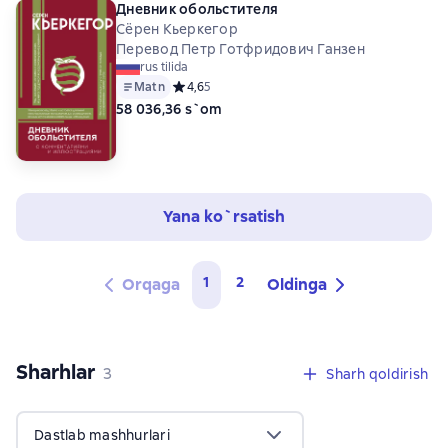
Дневник обольстителя
Сёрен Кьеркегор
Перевод Петр Готфридович Ганзен
rus tilida
Matn
Средний рейтинг 4,6 на основе 5 оценок
4,6
5
58 036,36 s`om
Yana ko`rsatish
1
2
Orqaga
Oldinga
Sharhlar
,
3 sharhlar
3
Sharh qoldirish
Dastlab mashhurlari