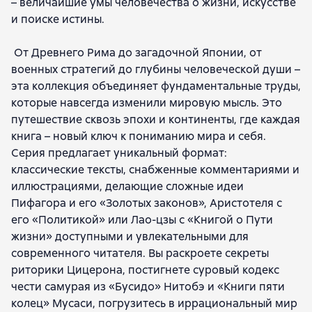
– величайшие умы человечества о жизни, искусстве
Тимофей Буткевич
Инадзо Нитобэ
и поиске истины.
Сёрен Кьеркегор
Марк Аврелий
Гераклит Эфесский
Пифагор
Какудзо Окакура
От Древнего Рима до загадочной Японии, от
Эпикур
Лао-цзы
Иммануил Кант
Сократ
военных стратегий до глубины человеческой души –
Ральф Уолдо Эмерсон
Пётр Астафьев
эта коллекция объединяет фундаментальные труды,
которые навсегда изменили мировую мысль. Это
путешествие сквозь эпохи и континенты, где каждая
книга – новый ключ к пониманию мира и себя.
Серия предлагает уникальный формат:
классические тексты, снабженные комментариями и
иллюстрациями, делающие сложные идеи
Пифагора и его «Золотых законов», Аристотеля с
его «Политикой» или Лао-цзы с «Книгой о Пути
жизни» доступными и увлекательными для
современного читателя. Вы раскроете секреты
риторики Цицерона, постигнете суровый кодекс
чести самурая из «Бусидо» Нитобэ и «Книги пяти
колец» Мусаси, погрузитесь в иррациональный мир