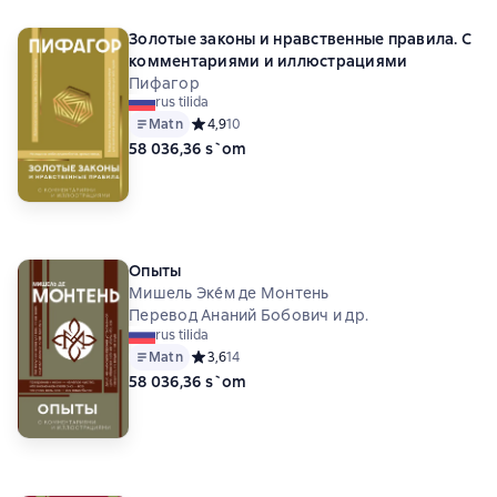
Золотые законы и нравственные правила. С
комментариями и иллюстрациями
Пифагор
rus tilida
Matn
Средний рейтинг 4,9 на основе 10 оценок
4,9
10
58 036,36 s`om
Опыты
Мишель Эке́м де Монтень
Перевод Ананий Бобович и др.
rus tilida
Matn
Средний рейтинг 3,6 на основе 14 оценок
3,6
14
58 036,36 s`om