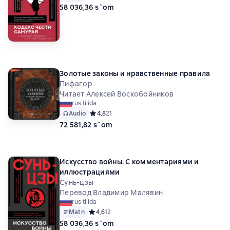
58 036,36 s`om
Золотые законы и нравственные правила
Пифагор
Читает Алексей Воскобойников
rus tilida
Audio
Средний рейтинг 4,8 на основе 21 оценок
4,8
21
72 581,82 s`om
Искусство войны. С комментариями и
иллюстрациями
Сунь-цзы
Перевод Владимир Малявин
rus tilida
Matn
Средний рейтинг 4,6 на основе 12 оценок
4,6
12
58 036,36 s`om