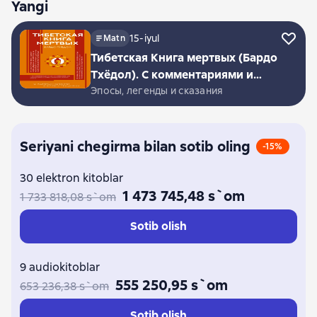
Yangi
15-iyul
Matn
Тибетская Книга мертвых (Бардо
Тхёдол). С комментариями и
иллюстрациями
Эпосы, легенды и сказания
Seriyani chegirma bilan sotib oling
-15%
30 elektron kitoblar
1 473 745,48 s`om
1 733 818,08 s`om
Sotib olish
9 audiokitoblar
555 250,95 s`om
653 236,38 s`om
Sotib olish