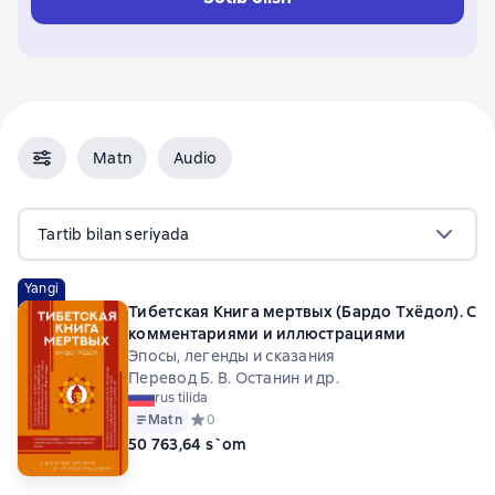
Matn
Audio
Tartib bilan seriyada
Yangi
Тибетская Книга мертвых (Бардо Тхёдол). С
комментариями и иллюстрациями
Эпосы, легенды и сказания
Перевод Б. В. Останин и др.
rus tilida
Matn
Средний рейтинг 0 на основе 0 оценок
0
50 763,64 s`om