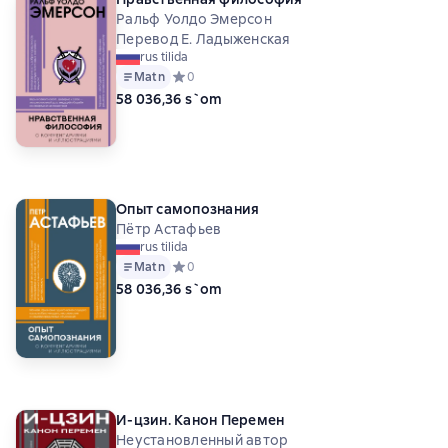
Ральф Уолдо Эмерсон
Перевод Е. Ладыженская
rus tilida
Matn
Средний рейтинг 0 на основе 0 оценок
0
58 036,36 s`om
Опыт самопознания
Пётр Астафьев
rus tilida
Matn
Средний рейтинг 0 на основе 0 оценок
0
58 036,36 s`om
И-цзин. Канон Перемен
Неустановленный автор