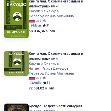
Книга чая. С комментариями и
иллюстрациями
Какудзо Окакура
Перевод Ирина Мизинина
rus tilida
Matn
Средний рейтинг 5 на основе 1 оценок
5
1
58 036,36 s`om
Книга чая. С комментариями и
иллюстрациями
Какудзо Окакура
Читает Игорь Демидов
Перевод Ирина Мизинина
rus tilida
Audio
Средний рейтинг 5 на основе 3 оценок
5
3
72 581,82 s`om
Бусидо. Кодекс чести самурая
Инадзо Нитобэ