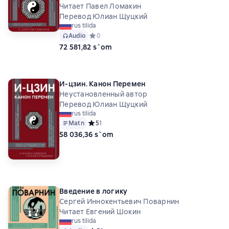
Читает Павел Ломакин
Перевод Юлиан Щуцкий
rus tilida
Audio
Средний рейтинг 0 на основе 0 оценок
0
72 581,82 s`om
И-цзин. Канон Перемен
Неустановленный автор
Перевод Юлиан Щуцкий
rus tilida
Matn
Средний рейтинг 5 на основе 1 оценок
5
1
58 036,36 s`om
Введение в логику
Сергей Иннокентьевич Поварнин
Читает Евгений Шокин
rus tilida