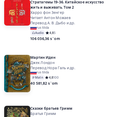
Стратагемы 19-36. Китайское искусство
жить и выживать. Том 2
Харро фон Зенгер
Читает Антон Можаев
Перевод А. В. Дыбо и др.
rus tilida
Audio
Средний рейтинг 4,8 на основе 5 оценок
4,8
5
106 036,36 s`om
Мартин Иден
Джек Лондон
Перевод Нора Галь и др.
rus tilida
Matn
Средний рейтинг 4,8 на основе 100 оценок
4,8
100
40 581,82 s`om
Сказки братьев Гримм
Братья Гримм