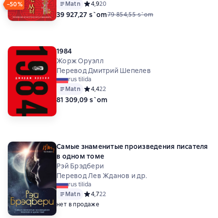
Matn
Средний рейтинг 4,9 на основе 20 оценок
4,9
20
−50%
39 927,27 s`om
79 854,55 s`om
1984
Жорж Оруэлл
Перевод Дмитрий Шепелев
rus tilida
Matn
Средний рейтинг 4,4 на основе 22 оценок
4,4
22
81 309,09 s`om
Самые знаменитые произведения писателя
в одном томе
Рэй Брэдбери
Перевод Лев Жданов и др.
rus tilida
Matn
Средний рейтинг 4,7 на основе 22 оценок
4,7
22
нет в продаже