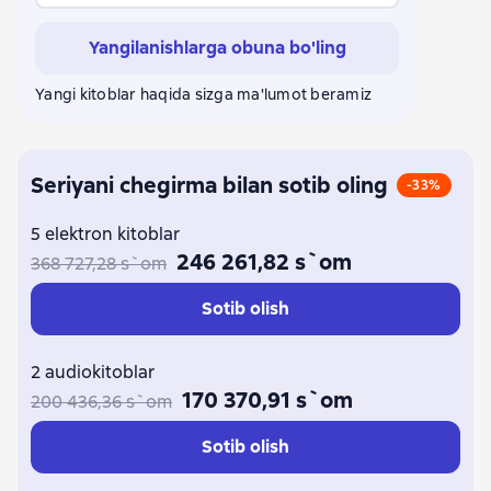
Yangilanishlarga obuna bo'ling
Yangi kitoblar haqida sizga ma'lumot beramiz
Seriyani chegirma bilan sotib oling
-33%
5 elektron kitoblar
246 261,82 s`om
368 727,28 s`om
Sotib olish
2 audiokitoblar
170 370,91 s`om
200 436,36 s`om
Sotib olish