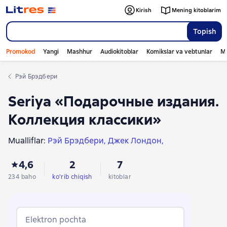
Kirish
Mening kitoblarim
Topish
Promokod
Yangi
Mashhur
Audiokitoblar
Komikslar va vebtunlar
Mo
Рэй Брэдбери
Seriya «Подарочные издания.
Коллекция классики»
Mualliflar:
Рэй Брэдбери
Джек Лондон
Жорж Оруэлл
Братья Гримм
Харро фон Зенгер
4,6
2
7
234 baho
ko'rib chiqish
kitoblar
Elektron pochta