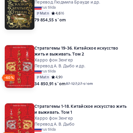
Перевод Людмила Брауде и др.
rus tilida
Matn
Средний рейтинг 4,6 на основе 16 оценок
4,6
16
79 854,55 s`om
Стратагемы 19-36. Китайское искусство
жить и выживать. Том 2
Харро фон Зенгер
Перевод А. В. Дыбо и др.
rus tilida
Matn
Средний рейтинг 4,9 на основе 9 оценок
4,9
9
−60%
34 850,91 s`om
87 127,27 s`om
Стратагемы 1-18. Китайское искусство жить
и выживать. Том 1
Харро фон Зенгер
Перевод А. В. Дыбо
rus tilida