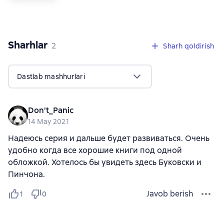
Sharhlar
,
2 sharhlar
2
Sharh qoldirish
Dastlab mashhurlari
Don't_Panic
14 May 2021
Надеюсь серия и дальше будет развиваться. Очень
удобно когда все хорошие книги под одной
обложкой. Хотелось бы увидеть здесь Буковски и
Пинчона.
Javob berish
1
0