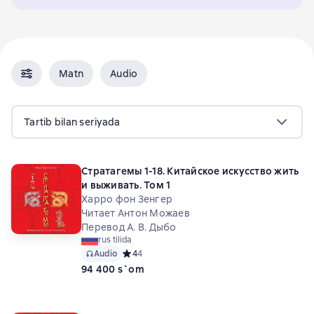
Matn
Audio
Tartib bilan seriyada
Стратагемы 1-18. Китайское искусство жить
и выживать. Том 1
Харро фон Зенгер
Читает Антон Можаев
Перевод А. В. Дыбо
rus tilida
Audio
Средний рейтинг 4 на основе 4 оценок
4
4
94 400 s`om