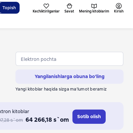
Topish
Kechiktirilganlar
Savat
Mening kitoblarim
Kirish
Elektron pochta
Yangilanishlarga obuna bo'ling
Yangi kitoblar haqida sizga ma'lumot beramiz
ktron kitoblar
Sotib olish
64 266,18 s`om
07,28 s`om