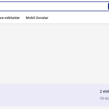
va vebtunlar
Mobil ilovalar
2 ele
75 6