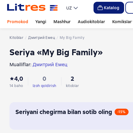
Katalog
UZ
Promokod
Yangi
Mashhur
Audiokitoblar
Komikslar 
Kitoblar
Дмитрий Емец
My Big Family
Seriya «My Big Family»
Mualliflar:
Дмитрий Емец
4,0
0
2
14 baho
Izoh qoldirish
kitoblar
Seriyani chegirma bilan sotib oling
-15%