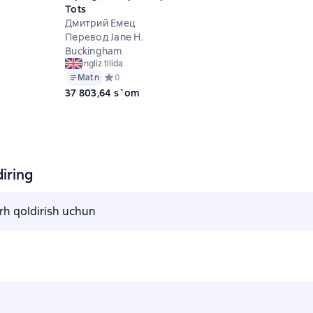
Tots
Дмитрий Емец
Перевод Jane H.
Buckingham
ingliz tilida
9 на основе 14 оценок
Matn
Средний рейтинг 0 на основе 0 оценок
0
37 803,64 s`om
iring
arh qoldirish uchun