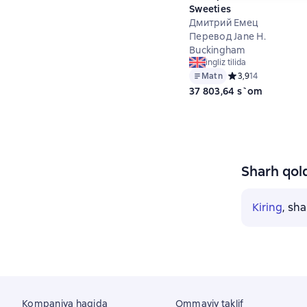
Sweeties
Дмитрий Емец
Перевод Jane H.
Buckingham
ingliz tilida
Matn
Средний рейтинг 3,
3,9
14
37 803,64 s`om
Sharh qold
Kiring
, sh
Kompaniya haqida
Ommaviy taklif