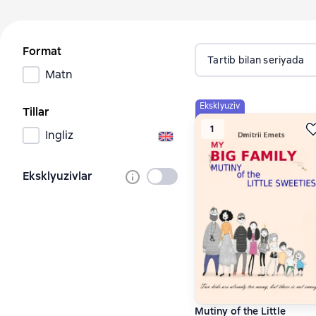
Format
Tartib bilan seriyada
Matn
Eksklyuziv
Tillar
1
Ingliz
Eksklyuzivlar
Tanlanmagan
Mutiny of the Little