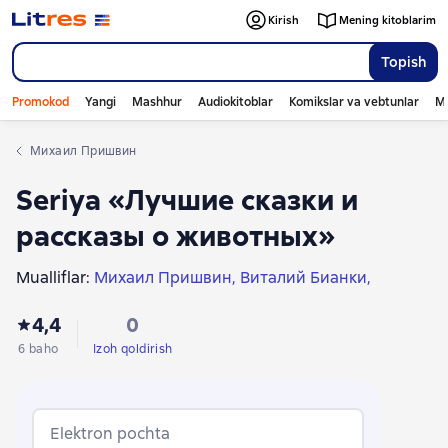
Kirish
Mening kitoblarim
Topish
Promokod
Yangi
Mashhur
Audiokitoblar
Komikslar va vebtunlar
Mo
Михаил Пришвин
Seriya «Лучшие сказки и
рассказы о животных»
Mualliflar:
Михаил Пришвин
Виталий Бианки
Николай Сладков
Нина Павлова
4,4
0
6 baho
Izoh qoldirish
Elektron pochta