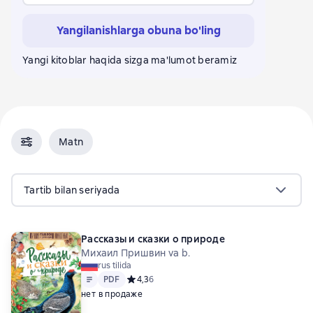
Yangilanishlarga obuna bo'ling
Yangi kitoblar haqida sizga ma'lumot beramiz
Matn
Tartib bilan seriyada
Рассказы и сказки о природе
Михаил Пришвин va b.
rus tilida
Matn
PDF
PDF
Средний рейтинг 4,3 на основе 6 оценок
4,3
6
нет в продаже