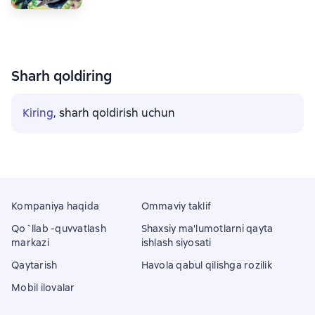
Sharh qoldiring
Kiring
, sharh qoldirish uchun
Kompaniya haqida
Ommaviy taklif
Qo`llab -quvvatlash
Shaxsiy ma'lumotlarni qayta
markazi
ishlash siyosati
Qaytarish
Havola qabul qilishga rozilik
Mobil ilovalar