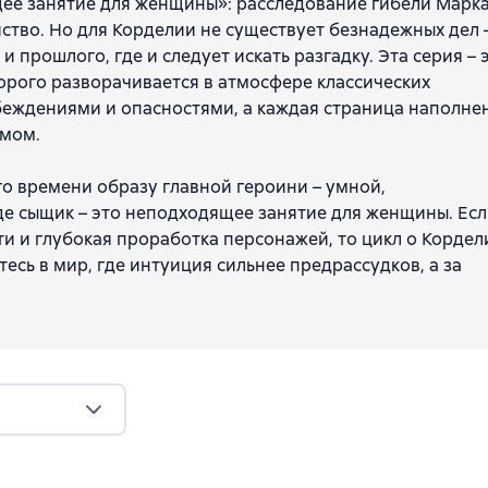
щее занятие для женщины»: расследование гибели Марк
ство. Но для Корделии не существует безнадежных дел 
прошлого, где и следует искать разгадку. Эта серия – 
орого разворачивается в атмосфере классических
убеждениями и опасностями, а каждая страница наполне
змом.
о времени образу главной героини – умной,
е сыщик – это неподходящее занятие для женщины. Ес
ти и глубокая проработка персонажей, то цикл о Кордел
сь в мир, где интуиция сильнее предрассудков, а за