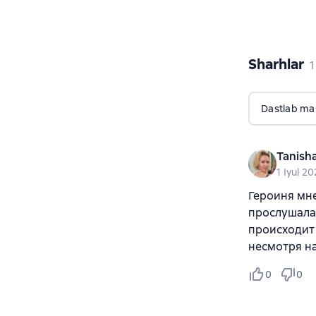
Sharhlar
,
1
Dastlab ma
Tanish
1 Iyul 2
Героиня мне
прослушала 
происходит 5
несмотря на
0
0