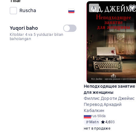
Tillar
1
Ruscha
Yuqori baho
Tanlanmagan
Kitoblar 4 va 5 yulduzlar bilan
baholangan
Неподходящее занятие
для женщины
Филлис Дороти Джеймс
Перевод Аркадий
Кабалкин
rus tilida
Matn
Средний рейтинг 4,
4,6
93
нет в продаже