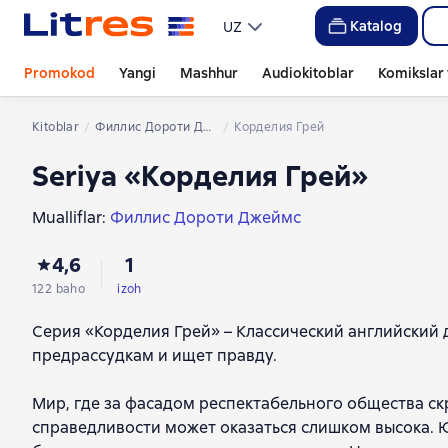
Katalog
UZ
Promokod
Yangi
Mashhur
Audiokitoblar
Komikslar 
Kitoblar
Филлис Дороти Джеймс
Корделия Грей
Seriya «Корделия Грей»
Mualliflar:
Филлис Дороти Джеймс
4,6
1
122 baho
izoh
Серия «Корделия Грей» – Классический английский д
предрассудкам и ищет правду.
Мир, где за фасадом респектабельного общества с
справедливости может оказаться слишком высока. 