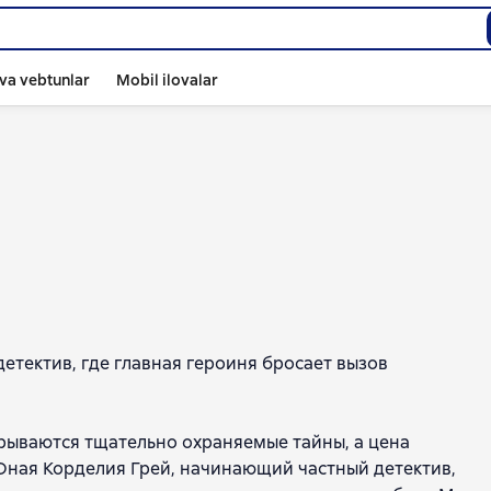
va vebtunlar
Mobil ilovalar
етектив, где главная героиня бросает вызов
крываются тщательно охраняемые тайны, а цена
Юная Корделия Грей, начинающий частный детектив,