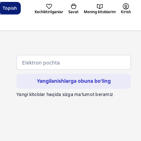
Topish
Kechiktirilganlar
Savat
Mening kitoblarim
Kirish
Elektron pochta
Yangilanishlarga obuna bo'ling
Yangi kitoblar haqida sizga ma'lumot beramiz