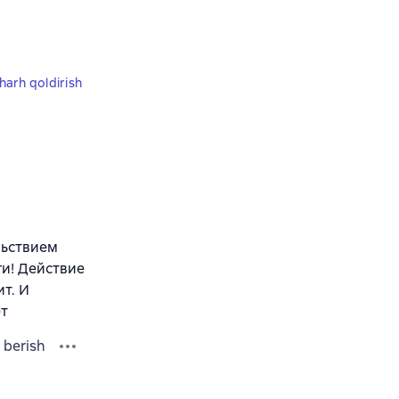
harh qoldirish
льствием
ги! Действие
ит. И
ет
 berish