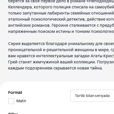
берется за свое первое дело в романе «Неподходя
Келлендера, которого полиция списала на самоубий
только запутанные лабиринты семейных отношений и 
эталонный психологический детектив, действие кот
английских романов. Героиня сталкивается с пред
напряженным поиском истины и тонким психологи
Серия выделяется благодаря уникальному для своег
проницательной и решительной женщины в мире, гд
вам нравятся интеллектуальные загадки Агаты Крис
Грей станет жемчужиной вашей коллекции. Погрузите
каждым подозрением скрывается новая тайна.
Format
Tartib bilan seriyada
Matn