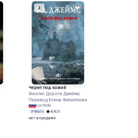
2
Череп под кожей
Филлис Дороти Джеймс
Перевод Елена Филиппова
rus tilida
Matn
Средний рейтинг 4,4 на основе 29 оценок
4,4
29
нет в продаже
6 на основе 93 оценок