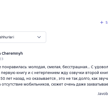
1 sharh
S
shhurlari
a Cheremnyh
023
 понравилась: молодая, смелая, бесстрашная… С удово
первую книгу и с нетерпением жду озвучки второй кни
0 лет назад, но оказывается , это не так долго, как звуч
 отсутствие мобильников, сюжет очень даже захватыва
Javob