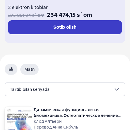
2 elektron kitoblar
234 474,15 s`om
275 851,94 s`om
Sotib olish
Matn
Tartib bilan seriyada
Динамическая функциональная
биомеханика. Остеопатическое лечение
шейного и грудного отдела позвоночника
Клод Алтьери
Перевод Анна Сибуль