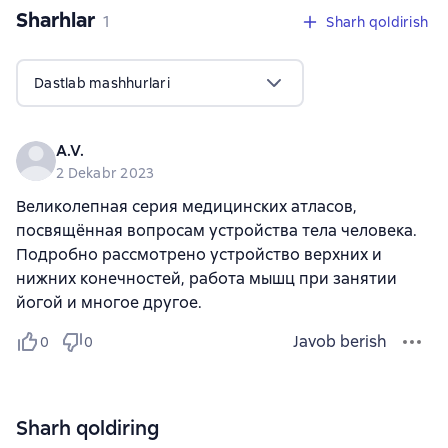
Sharhlar
,
1 sharh
1
Sharh qoldirish
Dastlab mashhurlari
A.V.
2 Dekabr 2023
Великолепная серия медицинских атласов,
посвящённая вопросам устройства тела человека.
Подробно рассмотрено устройство верхних и
нижних конечностей, работа мышц при занятии
йогой и многое другое.
Javob berish
0
0
Sharh qoldiring