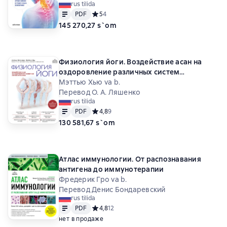
rus tilida
Matn
PDF
PDF
Средний рейтинг 5 на основе 4 оценок
5
4
145 270,27 s`om
Физиология йоги. Воздействие асан на
оздоровление различных систем
организма
Мэттью Хью va b.
Перевод О. А. Ляшенко
rus tilida
Matn
PDF
PDF
Средний рейтинг 4,8 на основе 9 оценок
4,8
9
130 581,67 s`om
Атлас иммунологии. От распознавания
антигена до иммунотерапии
Фредерик Гро va b.
Перевод Денис Бондаревский
rus tilida
Matn
PDF
PDF
Средний рейтинг 4,8 на основе 12 оценок
4,8
12
нет в продаже