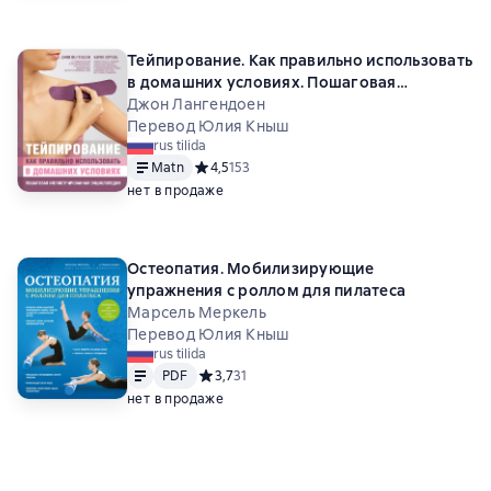
Тейпирование. Как правильно использовать
в домашних условиях. Пошаговая
иллюстрированная энциклопедия
Джон Лангендоен
Перевод Юлия Кныш
rus tilida
Matn
Средний рейтинг 4,5 на основе 153 оценок
4,5
153
нет в продаже
Остеопатия. Мобилизирующие
упражнения с роллом для пилатеса
Марсель Меркель
Перевод Юлия Кныш
rus tilida
Matn
PDF
PDF
Средний рейтинг 3,7 на основе 31 оценок
3,7
31
нет в продаже