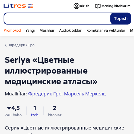
Kirish
Mening kitoblarim
Topish
Promokod
Yangi
Mashhur
Audiokitoblar
Komikslar va vebtunlar
Mo
Фредерик Гро
Seriya «Цветные
иллюстрированные
медицинские атласы»
Mualliflar:
Фредерик Гро
Марсель Меркель
Джон Лангендоен
Сильви Фурнель
4,5
1
2
Самюэль Льежуа
Даниэль Ришар
Полин Сулас-Спрауэль
Мэттью Хью
240 baho
izoh
kitoblar
Эндрю МакГонигл
Клод Алтьери
Серия «Цветные иллюстрированные медицинские