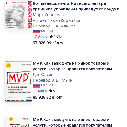
Бог менеджмента. Как всего четыре
принципа управления приведут команду к
результату
Марк Хорстман
Читает Павел Корицкий
Перевод Е. А. Жданов
rus tilida
Audio
Средний рейтинг 4,6 на основе 15 оценок
4,6
15
97 826,09 s`om
MVP. Как выводить на рынок товары и
услуги, которые нравятся покупателям
Дэн Олсен
Перевод В. В. Ильин
rus tilida
Matn
Средний рейтинг 5 на основе 10 оценок
5
10
85 928,32 s`om
MVP. Как выводить на рынок товары и
услуги, которые нравятся покупателям