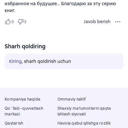
избранное на будущее… Благодарю за эту серию
книг.
Javob berish
0
3
Sharh qoldiring
Kiring
, sharh qoldirish uchun
Kompaniya haqida
Ommaviy taklif
Qo`llab -quvvatlash
Shaxsiy ma'lumotlarni qayta
markazi
ishlash siyosati
Qaytarish
Havola qabul qilishga rozilik