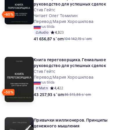
руководство для успешных сделок
Стив Гейтс
−60%
Читает Олег Томилин
Перевод Мария Хорошилова
rus tilida
Audio
Средний рейтинг 4,3 на основе 23 оценок
4,3
23
41 656,87 s`om
104 142,19 s`om
Книга переговорщика. Гениальное
руководство для успешных сделок
Стив Гейтс
Перевод Мария Хорошилова
rus tilida
Matn
Средний рейтинг 4,4 на основе 22 оценок
4,4
22
−50%
43 257,93 s`om
86 515,86 s`om
Привычки миллионеров. Принципы
денежного мышления