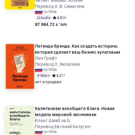
Читает Михаил Золкин
Перевод А. В. Симагина
rus tilida
Audio
Средний рейтинг 4,9 на основе 26 оценок
4,9
26
87 984,72 s`om
Легенда бренда. Как создать историю,
которая сделает ваш бизнес культовым
Лин Графт
Перевод Л. Яковлева
rus tilida
Matn
Средний рейтинг 4,2 на основе 17 оценок
4,2
17
нет в продаже
Капитализм всеобщего блага. Новая
модель мировой экономики
Клаус Шваб va b.
Перевод Евгений Калугин
rus tilida