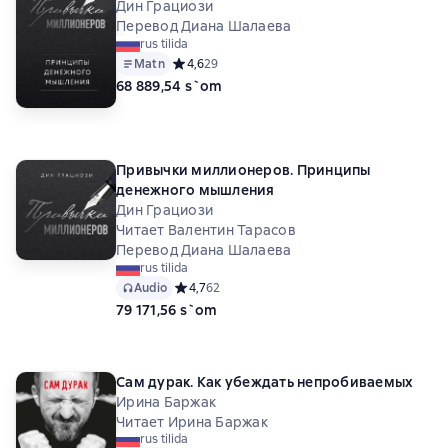
Дин Грациози
Перевод Диана Шалаева
rus tilida
Matn
Средний рейтинг 4,6 на основе 29 оценок
4,6
29
68 889,54 s`om
Привычки миллионеров. Принципы
денежного мышления
Дин Грациози
Читает Валентин Тарасов
Перевод Диана Шалаева
rus tilida
Audio
Средний рейтинг 4,7 на основе 62 оценок
4,7
62
79 171,56 s`om
Сам дурак. Как убеждать непробиваемых
Ирина Баржак
Читает Ирина Баржак
rus tilida