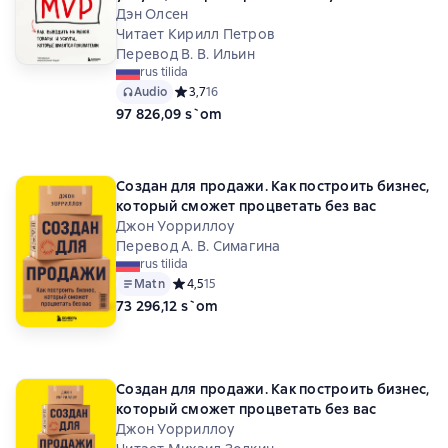
Дэн Олсен
Читает Кирилл Петров
Перевод В. В. Ильин
rus tilida
Audio
Средний рейтинг 3,7 на основе 16 оценок
3,7
16
97 826,09 s`om
Создан для продажи. Как построить бизнес,
который сможет процветать без вас
Джон Уорриллоу
Перевод А. В. Симагина
rus tilida
Matn
Средний рейтинг 4,5 на основе 15 оценок
4,5
15
73 296,12 s`om
Создан для продажи. Как построить бизнес,
который сможет процветать без вас
Джон Уорриллоу