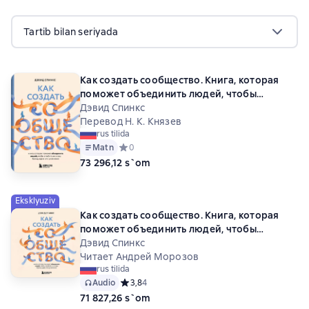
Tartib bilan seriyada
Как создать сообщество. Книга, которая
поможет объединить людей, чтобы
влюбить их в ваш бренд, идею или
Дэвид Спинкс
увлечение
Перевод Н. К. Князев
rus tilida
Matn
Средний рейтинг 0 на основе 0 оценок
0
73 296,12 s`om
Eksklyuziv
Как создать сообщество. Книга, которая
поможет объединить людей, чтобы
влюбить их в ваш бренд, идею или
Дэвид Спинкс
увлечение
Читает Андрей Морозов
rus tilida
Audio
Средний рейтинг 3,8 на основе 4 оценок
3,8
4
71 827,26 s`om