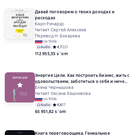
Давай поговорим о твоих доходах и
расходах
Карл Ричардс
Читает Сергей Алексеев
Перевод Н. Бокарева
rus tilida
Audio
Средний рейтинг 4,7 на основе 221 оценок
4,7
221
112 955,35 s`om
Энергия Цели. Как построить бизнес, жить с
удовольствием, заботиться о себе и ничем
не жертвовать
Елена Чернышова
Читает Оксана Кашникова
rus tilida
Audio
Средний рейтинг 4,6 на основе 17 оценок
4,6
17
65 951,82 s`om
Книга переговорщика. Гениальное