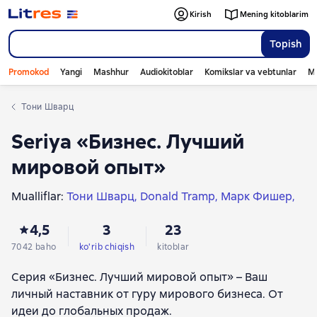
Kirish
Mening kitoblarim
Topish
Promokod
Yangi
Mashhur
Audiokitoblar
Komikslar va vebtunlar
Mo
Тони Шварц
Seriya «Бизнес. Лучший
мировой опыт»
Mualliflar:
Тони Шварц
Donald Tramp
Марк Фишер
Татьяна Баскина
Карл Ричардс
Дин Грациози
4,5
3
23
Клаус Шваб
Ирина Баржак
Стив Гейтс
Майкл Краниш
Джон Уорриллоу
Дэниел Любецки
7042 baho
ko'rib chiqish
kitoblar
Джиа Джианг
Донна Каттинг
Марк Хорстман
Серия «Бизнес. Лучший мировой опыт» – Ваш
Елена Чернышова
Питер Ванхэм
Лин Графт
личный наставник от гуру мирового бизнеса. От
Дэн Олсен
Крис Дрейер
Дэвид Спинкс
идеи до глобальных продаж.