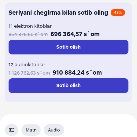
Seriyani chegirma bilan sotib oling
-18%
11 elektron kitoblar
696 364,57 s`om
854 876,60 s`om
Sotib olish
12 audiokitoblar
910 884,24 s`om
1 126 762,63 s`om
Sotib olish
Matn
Audio