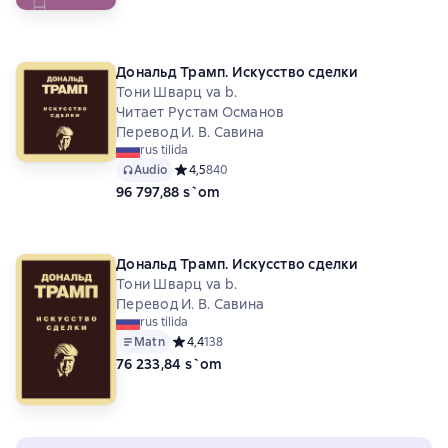
Дональд Трамп. Искусство сделки
Тони Шварц va b.
Читает Рустам Османов
Перевод И. В. Савина
rus tilida
Audio
Средний рейтинг 4,5 на основе 840 оценок
4,5
840
96 797,88 s`om
Дональд Трамп. Искусство сделки
Тони Шварц va b.
Перевод И. В. Савина
rus tilida
Matn
Средний рейтинг 4,4 на основе 138 оценок
4,4
138
76 233,84 s`om