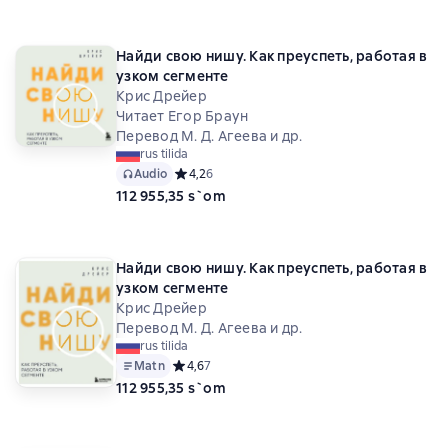
Найди свою нишу. Как преуспеть, работая в
узком сегменте
Крис Дрейер
Читает Егор Браун
Перевод М. Д. Агеева и др.
rus tilida
Audio
Средний рейтинг 4,2 на основе 6 оценок
4,2
6
112 955,35 s`om
Найди свою нишу. Как преуспеть, работая в
узком сегменте
Крис Дрейер
Перевод М. Д. Агеева и др.
rus tilida
Matn
Средний рейтинг 4,6 на основе 7 оценок
4,6
7
112 955,35 s`om