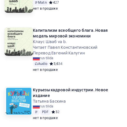
Matn
Средний рейтинг 4 на основе 27 оценок
4
27
нет в продаже
Капитализм всеобщего блага. Новая
модель мировой экономики
Клаус Шваб va b.
Читает Павел Константиновский
Перевод Евгений Калугин
rus tilida
Audio
Средний рейтинг 3,6 на основе 34 оценок
3,6
34
нет в продаже
Курьезы кадровой индустрии. Новое
издание
Татьяна Баскина
rus tilida
Matn
PDF
PDF
Средний рейтинг 3 на основе 2 оценок
3
2
нет в продаже