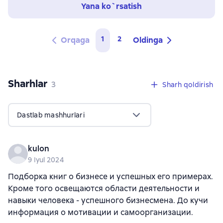
Yana ko`rsatish
1
2
Orqaga
Oldinga
Sharhlar
,
3 sharhlar
3
Sharh qoldirish
Dastlab mashhurlari
kulon
9 Iyul 2024
Подборка книг о бизнесе и успешных его примерах.
Кроме того освещаются области деятельности и
навыки человека - успешного бизнесмена. До кучи
информация о мотивации и самоорганизации.