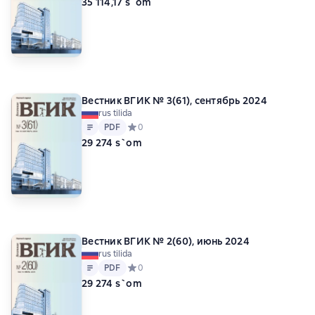
35 114,17 s`om
Вестник ВГИК № 3(61), сентябрь 2024
rus tilida
Matn
PDF
PDF
Средний рейтинг 0 на основе 0 оценок
0
29 274 s`om
Вестник ВГИК № 2(60), июнь 2024
rus tilida
Matn
PDF
PDF
Средний рейтинг 0 на основе 0 оценок
0
29 274 s`om