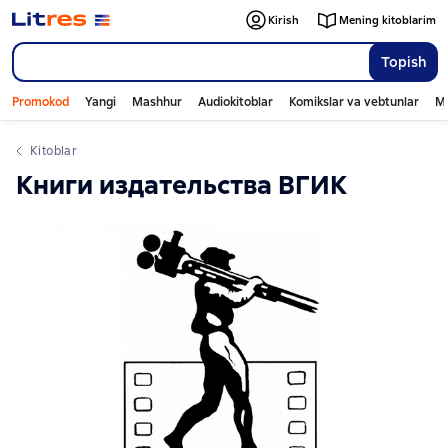
Kirish
Mening kitoblarim
Topish
Promokod
Yangi
Mashhur
Audiokitoblar
Komikslar va vebtunlar
Mo
Kitoblar
Книги издательства ВГИК