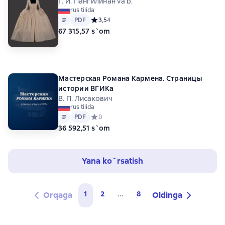
Г. И. Пангилинан va b.
rus tilida
Matn
PDF
PDF
Средний рейтинг 3,5 на основе 4 оценок
3,5
4
67 315,57 s`om
Мастерская Романа Кармена. Страницы
истории ВГИКа
В. П. Лисакович
rus tilida
Matn
PDF
PDF
Средний рейтинг 0 на основе 0 оценок
0
36 592,51 s`om
Yana ko`rsatish
1
2
...
8
Orqaga
Oldinga