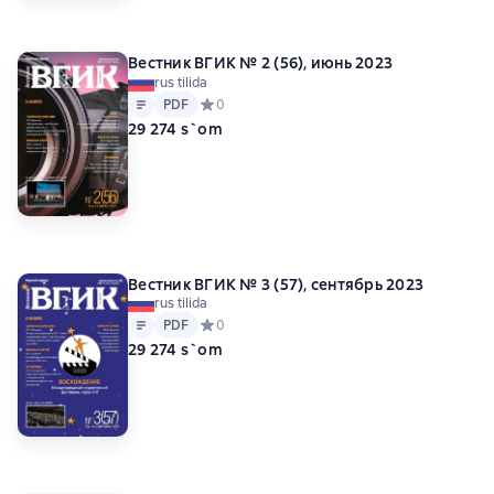
Вестник ВГИК № 2 (56), июнь 2023
rus tilida
Matn
PDF
PDF
Средний рейтинг 0 на основе 0 оценок
0
29 274 s`om
Вестник ВГИК № 3 (57), сентябрь 2023
rus tilida
Matn
PDF
PDF
Средний рейтинг 0 на основе 0 оценок
0
29 274 s`om