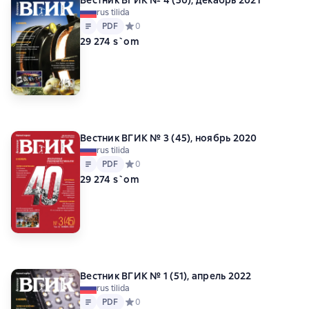
Вестник ВГИК № 4 (50), декабрь 2021
rus tilida
Matn
PDF
PDF
Средний рейтинг 0 на основе 0 оценок
0
29 274 s`om
Вестник ВГИК № 3 (45), ноябрь 2020
rus tilida
Matn
PDF
PDF
Средний рейтинг 0 на основе 0 оценок
0
29 274 s`om
Вестник ВГИК № 1 (51), апрель 2022
rus tilida
Matn
PDF
PDF
Средний рейтинг 0 на основе 0 оценок
0