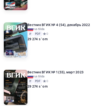
Вестник ВГИК № 4 (54), декабрь 2022
rus tilida
Matn
PDF
PDF
Средний рейтинг 0 на основе 0 оценок
0
29 274 s`om
Вестник ВГИК № 1 (55), март 2023
rus tilida
Matn
PDF
PDF
Средний рейтинг 0 на основе 0 оценок
0
29 274 s`om