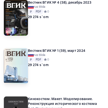
Вестник ВГИК № 4 (58), декабрь 2023
rus tilida
Matn
PDF
PDF
Средний рейтинг 0 на основе 0 оценок
0
29 274 s`om
Вестник ВГИК № 1 (59), март 2024
rus tilida
Matn
PDF
PDF
Средний рейтинг 0 на основе 0 оценок
0
29 274 s`om
Кинокостюм. Макет. Моделирование.
Реконструкция исторического костюма