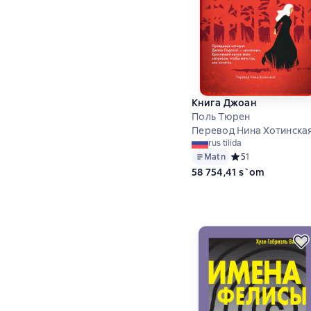
Книга Джоан
Поль Тюрен
Перевод Нина Хотинска
rus tilida
Matn
Средний рейтинг 5 
5
1
58 754,41 s`om