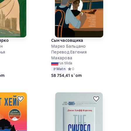
ярко
Сын часовщика
ен
Марко Бальцано
рья
Перевод Евгения
Макарова
rus tilida
ий рейтинг 5 на основе 2 оценок
Matn
Средний рейтинг 0 на основе 0 оце
0
`om
58 754,41 s`om