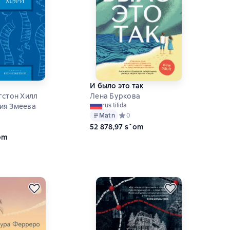
И было это так
гстон Хилл
Лена Буркова
rus tilida
ия Змеева
Matn
Средний рейтинг 0 на основе 0 оце
0
ий рейтинг 5 на основе 1 оценок
52 878,97 s`om
`om