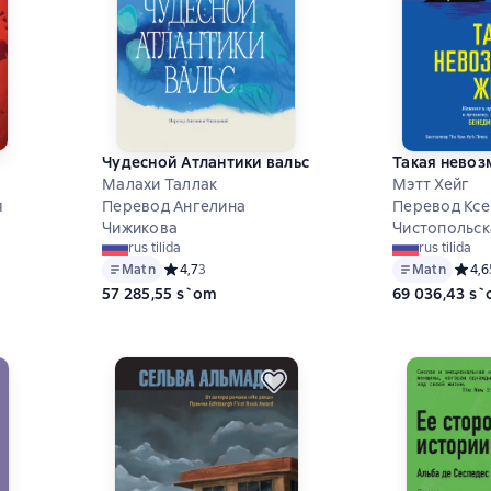
Чудесной Атлантики вальс
Такая невоз
Малахи Таллак
Мэтт Хейг
я
Перевод Ангелина
Перевод Ксе
Чижикова
Чистопольск
на основе 1 оценок
rus tilida
rus tilida
Matn
Средний рейтинг 4,7 на основе 3 оценок
4,7
3
Matn
Средн
4,6
57 285,55 s`om
69 036,43 s