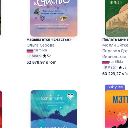
Называется «счастье»
Пылать мне 
Ольга Серова
Молли Эйтк
rus tilida
Перевод Да
Matn
Средний рейтинг 5 на основе 2 оценок
5
2
Ивановская
7 на основе 3 оценок
rus tilida
52 878,97 s`om
Matn
Средн
5
2
60 223,27 s
Eksklyuziv