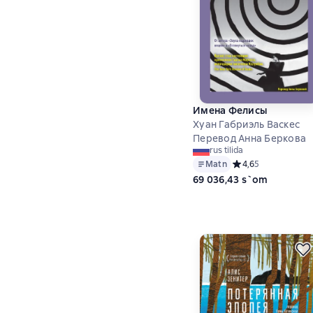
Имена Фелисы
Хуан Габриэль Васкес
Перевод Анна Беркова
rus tilida
Matn
Средний рейтинг 4,
4,6
5
69 036,43 s`om