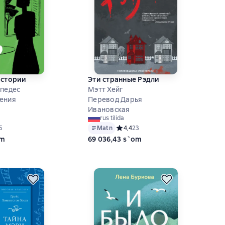
истории
Эти странные Рэдли
спедес
Мэтт Хейг
ения
Перевод Дарья
Ивановская
rus tilida
ий рейтинг 4,4 на основе 5 оценок
5
Matn
Средний рейтинг 4,4 на основе 23 о
4,4
23
om
69 036,43 s`om