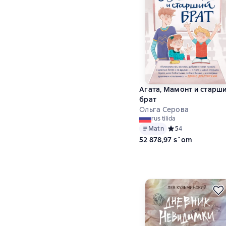
Агата, Мамонт и старш
брат
Ольга Серова
rus tilida
Matn
Средний рейтинг 5 
5
4
52 878,97 s`om