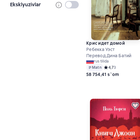
Eksklyuzivlar
Tanlanmagan
Крис идет домой
Ребекка Уэст
Перевод Дина Батий
rus tilida
Matn
Средний рейтинг 4,
4,7
3
58 754,41 s`om