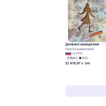
Дневник невидимки
Лев Кузьминский
rus tilida
Matn
Средний рейтинг 4,
4,2
5
52 878,97 s`om