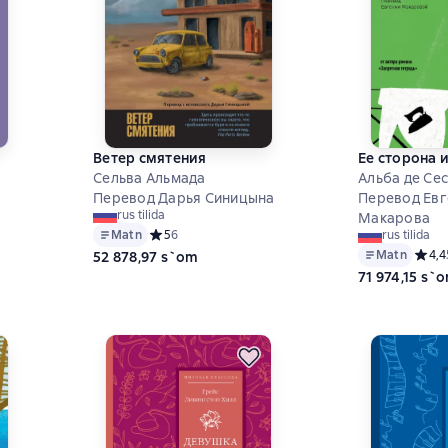
Ветер смятения
Ее сторона 
Сельва Альмада
Альба де Се
Перевод Дарья Синицына
Перевод Евг
rus tilida
Макарова
6 на основе 5 оценок
Matn
Средний рейтинг 5 на основе 6 оценок
5
6
rus tilida
Matn
Средн
4,4
52 878,97 s`om
71 974,15 s`