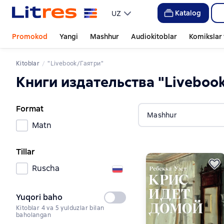
Katalog
UZ
Promokod
Yangi
Mashhur
Audiokitoblar
Komikslar 
Kitoblar
"Livebook/Гаятри" 
Книги издательства "Liveboo
Format
Mashhur
Matn
Tillar
Ruscha
Yuqori baho
Tanlanmagan
Kitoblar 4 va 5 yulduzlar bilan
baholangan