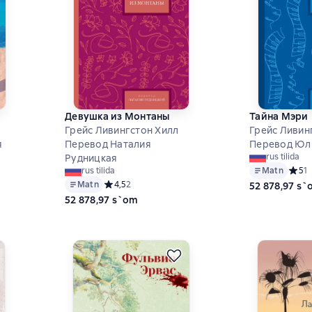
Девушка из Монтаны
Тайна Мэри
Грейс Ливингстон Хилл
Грейс Ливин
я
Перевод Наталия
Перевод Юл
rus tilida
Рудницкая
5 на основе 2 оценок
Matn
Средн
5
1
rus tilida
Matn
Средний рейтинг 4,5 на основе 2 оценок
4,5
2
52 878,97 s
52 878,97 s`om