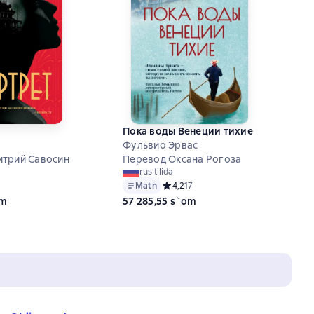
Пока воды Венеции тихие
Фульвио Эрвас
итрий Савосин
Перевод Оксана Рогоза
rus tilida
ий рейтинг 4 на основе 16 оценок
Matn
Средний рейтинг 4,2 на основе 17 о
4,2
17
om
57 285,55 s`om