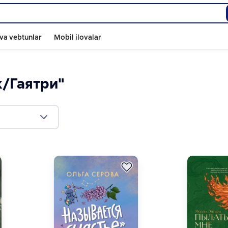
va vebtunlar
Mobil ilovalar
k/Гаятри"