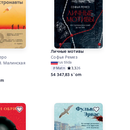
Личные мотивы
еро
Софья Ремез
rus tilida
В. Малинская
Matn
Средний рейтинг 3,3 на основе 26 о
3,3
26
ий рейтинг 5 на основе 6 оценок
54 347,83 s`om
om