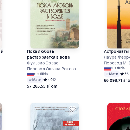
ий
Пока любовь
Астронавты
растворяется в воде
Лаура Ферр
Фульвио Эрвас
Перевод М. 
rus tilida
Перевод Оксана Рогоза
на основе 4 оценок
Matn
Средн
5
6
rus tilida
Matn
Средний рейтинг 4,9 на основе 12 оценок
4,9
12
66 098,71 s`
57 285,55 s`om