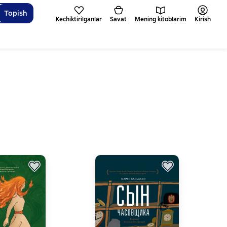
Topish
Kechiktirilganlar
Savat
Mening kitoblarim
Kirish