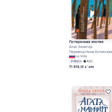
Потерянная эпопея
Алис Зенитер
Перевод Нина Хотинска
rus tilida
Matn
Средний рейтинг 4,
4,5
2
71 974,15 s`om