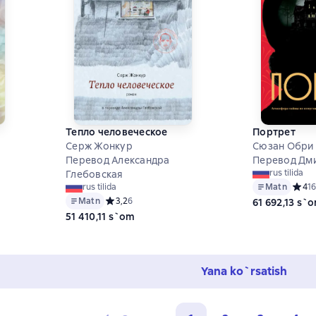
Тепло человеческое
Портрет
Серж Жонкур
Сюзан Обри
Перевод Александра
Перевод Дм
2 на основе 5 оценок
rus tilida
Глебовская
Matn
Средн
4
16
rus tilida
Matn
Средний рейтинг 3,2 на основе 6 оценок
3,2
6
61 692,13 s`
51 410,11 s`om
Yana ko`rsatish