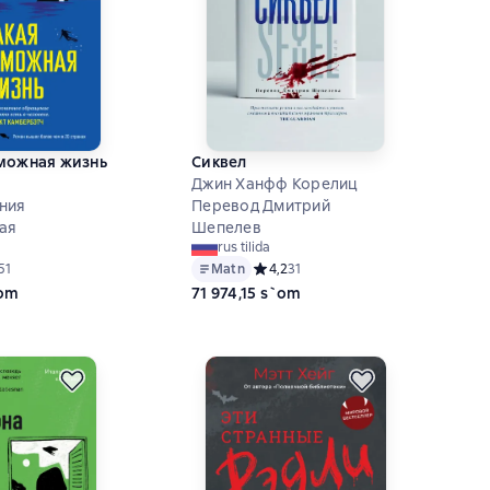
можная жизнь
Сиквел
Джин Ханфф Корелиц
ния
Перевод Дмитрий
ая
Шепелев
rus tilida
ий рейтинг 4,6 на основе 51 оценок
51
Matn
Средний рейтинг 4,2 на основе 31 о
4,2
31
`om
71 974,15 s`om