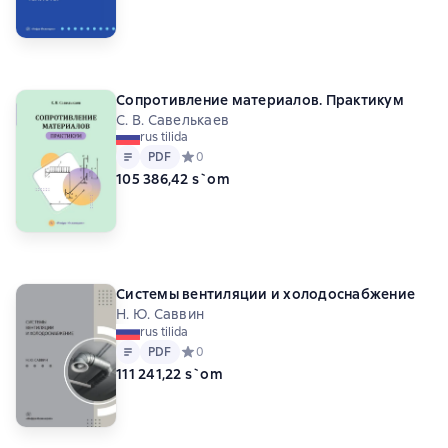
Сопротивление материалов. Практикум
С. В. Савелькаев
rus tilida
Matn
PDF
PDF
Средний рейтинг 0 на основе 0 оценок
0
105 386,42 s`om
Системы вентиляции и холодоснабжение
Н. Ю. Саввин
rus tilida
Matn
PDF
PDF
Средний рейтинг 0 на основе 0 оценок
0
111 241,22 s`om