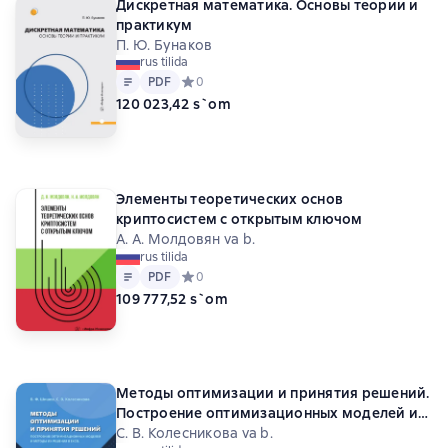
Дискретная математика. Основы теории и
практикум
П. Ю. Бунаков
rus tilida
Matn
PDF
PDF
Средний рейтинг 0 на основе 0 оценок
0
120 023,42 s`om
Элементы теоретических основ
криптосистем с открытым ключом
А. А. Молдовян va b.
rus tilida
Matn
PDF
PDF
Средний рейтинг 0 на основе 0 оценок
0
109 777,52 s`om
Методы оптимизации и принятия решений.
Построение оптимизационных моделей и
методы их решения в Excel
С. В. Колесникова va b.