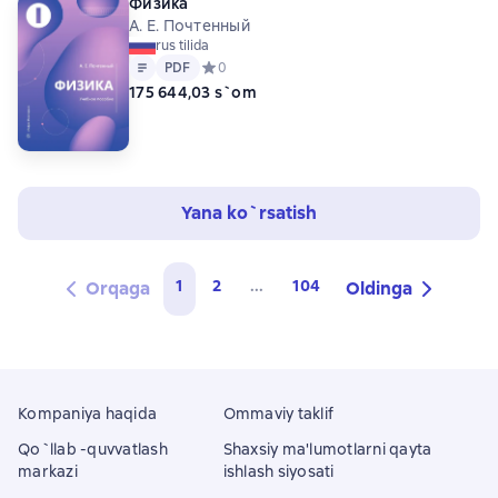
Физика
А. Е. Почтенный
rus tilida
Matn
PDF
PDF
Средний рейтинг 0 на основе 0 оценок
0
175 644,03 s`om
Yana ko`rsatish
1
2
...
104
Orqaga
Oldinga
Kompaniya haqida
Ommaviy taklif
Qo`llab -quvvatlash
Shaxsiy ma'lumotlarni qayta
markazi
ishlash siyosati