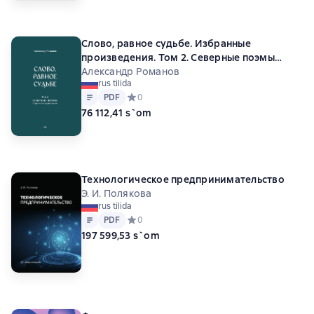
Слово, равное судьбе. Избранные
произведения. Том 2. Северные поэмы
(Страницы сердца моего)
Александр Романов
rus tilida
Matn
PDF
PDF
Средний рейтинг 0 на основе 0 оценок
0
76 112,41 s`om
Технологическое предпринимательство
Э. И. Полякова
rus tilida
Matn
PDF
PDF
Средний рейтинг 0 на основе 0 оценок
0
197 599,53 s`om