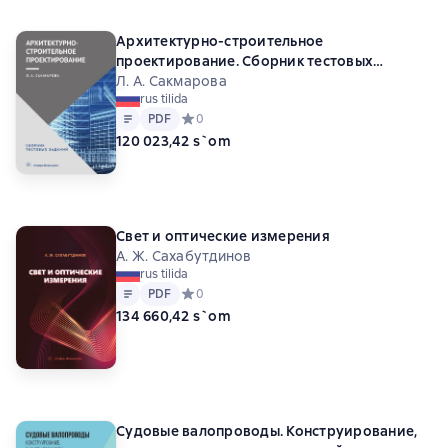
Архитектурно-строительное
проектирование. Сборник тестовых
заданий
Л. А. Сакмарова
rus tilida
Matn
PDF
PDF
Средний рейтинг 0 на основе 0 оценок
0
120 023,42 s`om
Свет и оптические измерения
А. Ж. Сахабутдинов
rus tilida
Matn
PDF
PDF
Средний рейтинг 0 на основе 0 оценок
0
134 660,42 s`om
Судовые валопроводы. Конструирование,