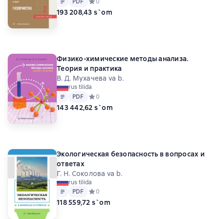
PDF
Средний рейтинг 0 на основе 0 оценок
0
193 208,43 s`om
Физико-химические методы анализа.
Теория и практика
В. Д. Мухачева va b.
rus tilida
Matn
PDF
PDF
Средний рейтинг 0 на основе 0 оценок
0
143 442,62 s`om
Экологическая безопасность в вопросах и
ответах
Г. Н. Соколова va b.
rus tilida
Matn
PDF
PDF
Средний рейтинг 0 на основе 0 оценок
0
118 559,72 s`om