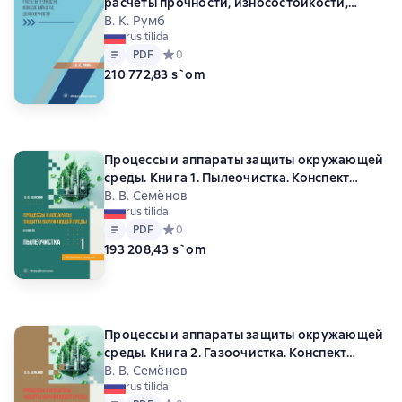
расчеты прочности, износостойкости,
долговечности
В. К. Румб
rus tilida
Matn
PDF
PDF
Средний рейтинг 0 на основе 0 оценок
0
210 772,83 s`om
Процессы и аппараты защиты окружающей
среды. Книга 1. Пылеочистка. Конспект
лекций
В. В. Семёнов
rus tilida
Matn
PDF
PDF
Средний рейтинг 0 на основе 0 оценок
0
193 208,43 s`om
Процессы и аппараты защиты окружающей
среды. Книга 2. Газоочистка. Конспект
лекций
В. В. Семёнов
rus tilida
Matn
PDF