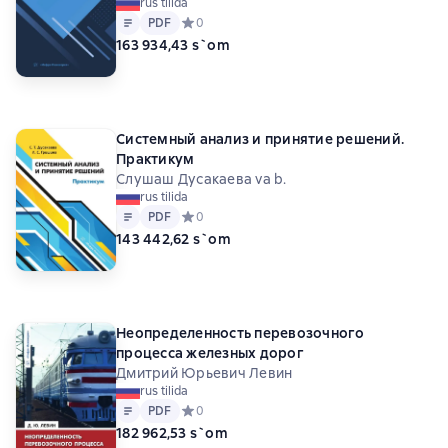
rus tilida
Matn
PDF
PDF
Средний рейтинг 0 на основе 0 оценок
0
163 934,43 s`om
Системный анализ и принятие решений.
Практикум
Слушаш Дусакаева va b.
rus tilida
Matn
PDF
PDF
Средний рейтинг 0 на основе 0 оценок
0
143 442,62 s`om
Неопределенность перевозочного
процесса железных дорог
Дмитрий Юрьевич Левин
rus tilida
Matn
PDF
PDF
Средний рейтинг 0 на основе 0 оценок
0
182 962,53 s`om