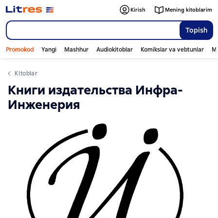
Kirish
Mening kitoblarim
Topish
Promokod
Yangi
Mashhur
Audiokitoblar
Komikslar va vebtunlar
Mo
Kitoblar
Книги издательства Инфра-
Инженерия