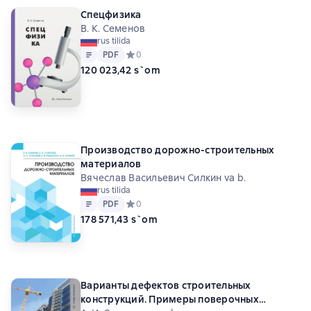
Спецфизика
В. К. Семенов
rus tilida
Matn
PDF
PDF
Средний рейтинг 0 на основе 0 оценок
0
120 023,42 s`om
Производство дорожно-строительных
материалов
Вячеслав Васильевич Силкин va b.
rus tilida
Matn
PDF
PDF
Средний рейтинг 0 на основе 0 оценок
0
178 571,43 s`om
Варианты дефектов строительных
конструкций. Примеры поверочных