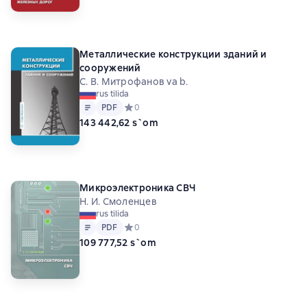
Металлические конструкции зданий и
сооружений
С. В. Митрофанов va b.
rus tilida
Matn
PDF
PDF
Средний рейтинг 0 на основе 0 оценок
0
143 442,62 s`om
Микроэлектроника СВЧ
Н. И. Смоленцев
rus tilida
Matn
PDF
PDF
Средний рейтинг 0 на основе 0 оценок
0
109 777,52 s`om